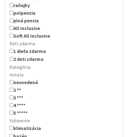
raňajky
polpenzia
plná penzia
All Inclusive
Soft All Inclusive
Deti zdarma
1 dieťa zdarma
2 deti zdarma
Kategória
hotela
neuvedená
2 **
3 ***
4 ****
5 *****
Vybavenie
klimatizácia
bazén