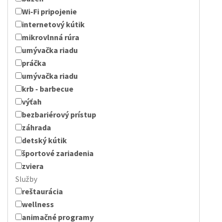
Wi-Fi pripojenie
internetový kútik
mikrovlnná rúra
umývačka riadu
práčka
umývačka riadu
krb - barbecue
výťah
bezbariérový prístup
záhrada
detský kútik
športové zariadenia
zviera
Služby
reštaurácia
wellness
animačné programy