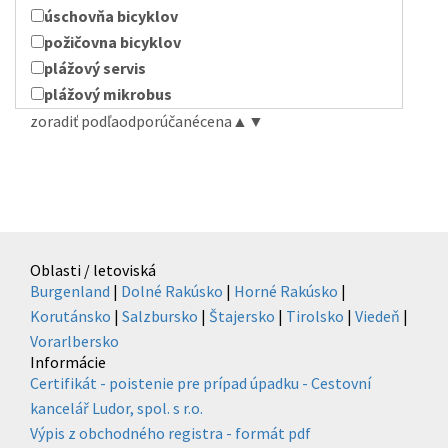
úschovňa bicyklov
požičovna bicyklov
plážový servis
plážový mikrobus
zoradiť podľa
odporúčané
cena
▲
▼
Oblasti / letoviská
Burgenland
|
Dolné Rakúsko
|
Horné Rakúsko
|
Korutánsko
|
Salzbursko
|
Štajersko
|
Tirolsko
|
Viedeň
|
Vorarlbersko
Informácie
Certifikát - poistenie pre prípad úpadku - Cestovní
kancelář Ludor, spol. s r.o.
Výpis z obchodného registra - formát pdf