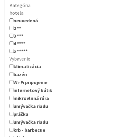
Kategória
hotela
neuvedená
2 **
3 ***
4 ****
5 *****
Vybavenie
klimatizácia
bazén
Wi-Fi pripojenie
internetový kútik
mikrovlnná rúra
umývačka riadu
práčka
umývačka riadu
krb - barbecue