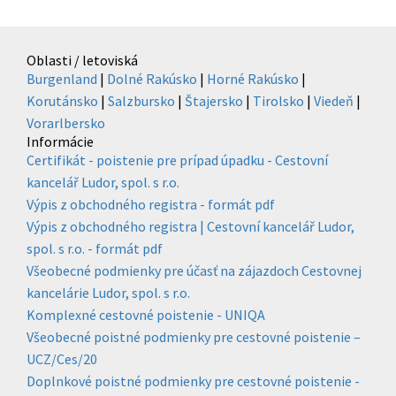
Oblasti / letoviská
Burgenland
|
Dolné Rakúsko
|
Horné Rakúsko
|
Korutánsko
|
Salzbursko
|
Štajersko
|
Tirolsko
|
Viedeň
|
Vorarlbersko
Informácie
Certifikát - poistenie pre prípad úpadku - Cestovní
kancelář Ludor, spol. s r.o.
Výpis z obchodného registra - formát pdf
Výpis z obchodného registra | Cestovní kancelář Ludor,
spol. s r.o. - formát pdf
Všeobecné podmienky pre účasť na zájazdoch Cestovnej
kancelárie Ludor, spol. s r.o.
Komplexné cestovné poistenie - UNIQA
Všeobecné poistné podmienky pre cestovné poistenie –
UCZ/Ces/20
Doplnkové poistné podmienky pre cestovné poistenie -