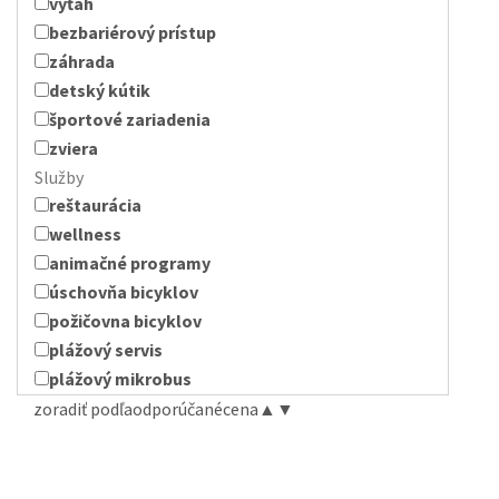
výťah
bezbariérový prístup
záhrada
detský kútik
športové zariadenia
zviera
Služby
reštaurácia
wellness
animačné programy
úschovňa bicyklov
požičovna bicyklov
plážový servis
plážový mikrobus
zoradiť podľa
odporúčané
cena
▲
▼