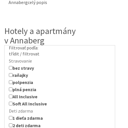
Annaberg
celý popis
Hotely a apartmány
v Annaberg
Filtrovať podľa:
třídit / filtrovat
Stravovanie
bez stravy
raňajky
polpenzia
plná penzia
All Inclusive
Soft All Inclusive
Deti zdarma
1 dieťa zdarma
2 deti zdarma