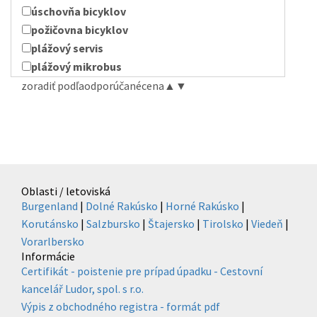
úschovňa bicyklov
požičovna bicyklov
plážový servis
plážový mikrobus
zoradiť podľa
odporúčané
cena
▲
▼
Oblasti / letoviská
Burgenland
|
Dolné Rakúsko
|
Horné Rakúsko
|
Korutánsko
|
Salzbursko
|
Štajersko
|
Tirolsko
|
Viedeň
|
Vorarlbersko
Informácie
Certifikát - poistenie pre prípad úpadku - Cestovní
kancelář Ludor, spol. s r.o.
Výpis z obchodného registra - formát pdf