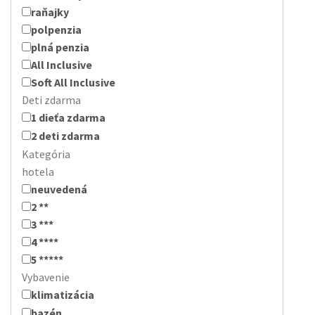
raňajky
polpenzia
plná penzia
All Inclusive
Soft All Inclusive
Deti zdarma
1 dieťa zdarma
2 deti zdarma
Kategória
hotela
neuvedená
2 **
3 ***
4 ****
5 *****
Vybavenie
klimatizácia
bazén