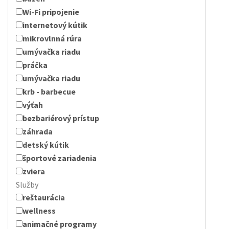
Wi-Fi pripojenie
internetový kútik
mikrovlnná rúra
umývačka riadu
práčka
umývačka riadu
krb - barbecue
výťah
bezbariérový prístup
záhrada
detský kútik
športové zariadenia
zviera
Služby
reštaurácia
wellness
animačné programy