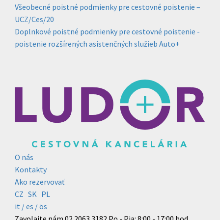
Všeobecné poistné podmienky pre cestovné poistenie –
UCZ/Ces/20
Doplnkové poistné podmienky pre cestovné poistenie -
poistenie rozšírených asistenčných služieb Auto+
O nás
Kontakty
Ako rezervovať
CZ
SK
PL
it /
es
/ ös
Zavolajte nám
02 2063 3182
Po - Pia: 8:00 - 17:00 hod