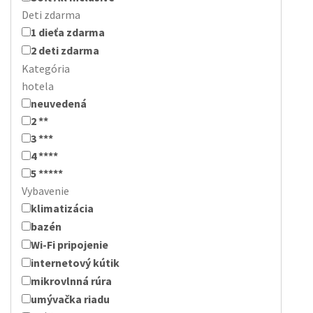
Deti zdarma
1 dieťa zdarma
2 deti zdarma
Kategória
hotela
neuvedená
2 **
3 ***
4 ****
5 *****
Vybavenie
klimatizácia
bazén
Wi-Fi pripojenie
internetový kútik
mikrovlnná rúra
umývačka riadu