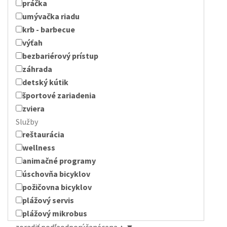
práčka
umývačka riadu
krb - barbecue
výťah
bezbariérový prístup
záhrada
detský kútik
športové zariadenia
zviera
Služby
reštaurácia
wellness
animačné programy
úschovňa bicyklov
požičovna bicyklov
plážový servis
plážový mikrobus
zoradiť podľa
odporúčané
cena
▲
▼