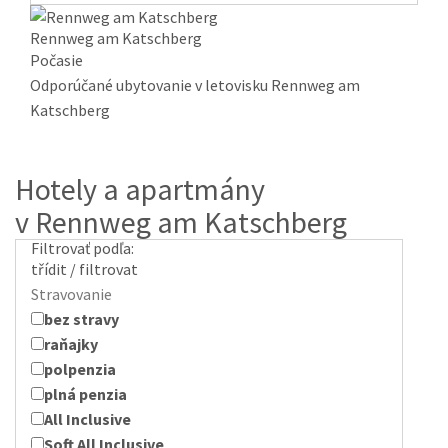
Rennweg am Katschberg
Počasie
Odporúčané ubytovanie v letovisku Rennweg am
Katschberg
Hotely a apartmány
v Rennweg am Katschberg
Filtrovať podľa:
třídit / filtrovat
Stravovanie
bez stravy
raňajky
polpenzia
plná penzia
All Inclusive
Soft All Inclusive