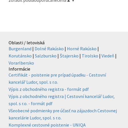
Oblasti / letoviská
Burgenland
|
Dolné Rakúsko
|
Horné Rakúsko
|
Korutánsko
|
Salzbursko
|
Štajersko
|
Tirolsko
|
Viedeň
|
Vorarlbersko
Informácie
Certifikát - poistenie pre prípad úpadku - Cestovní
kancelář Ludor, spol. s r.o.
Výpis z obchodného registra - formát pdf
Výpis z obchodného registra | Cestovní kancelář Ludor,
spol. s r.o. - formát pdf
Všeobecné podmienky pre účasť na zájazdoch Cestovnej
kancelárie Ludor, spol. s r.o.
Komplexné cestovné poistenie - UNIQA