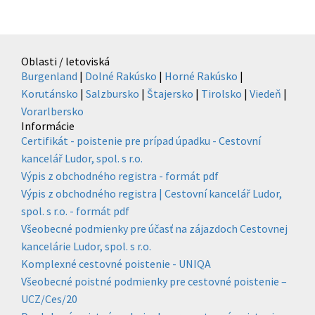
Oblasti / letoviská
Burgenland
|
Dolné Rakúsko
|
Horné Rakúsko
|
Korutánsko
|
Salzbursko
|
Štajersko
|
Tirolsko
|
Viedeň
|
Vorarlbersko
Informácie
Certifikát - poistenie pre prípad úpadku - Cestovní
kancelář Ludor, spol. s r.o.
Výpis z obchodného registra - formát pdf
Výpis z obchodného registra | Cestovní kancelář Ludor,
spol. s r.o. - formát pdf
Všeobecné podmienky pre účasť na zájazdoch Cestovnej
kancelárie Ludor, spol. s r.o.
Komplexné cestovné poistenie - UNIQA
Všeobecné poistné podmienky pre cestovné poistenie –
UCZ/Ces/20