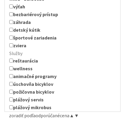
výťah
bezbariérový prístup
záhrada
detský kútik
športové zariadenia
zviera
Služby
reštaurácia
wellness
animačné programy
úschovňa bicyklov
požičovna bicyklov
plážový servis
plážový mikrobus
zoradiť podľa
odporúčané
cena
▲
▼