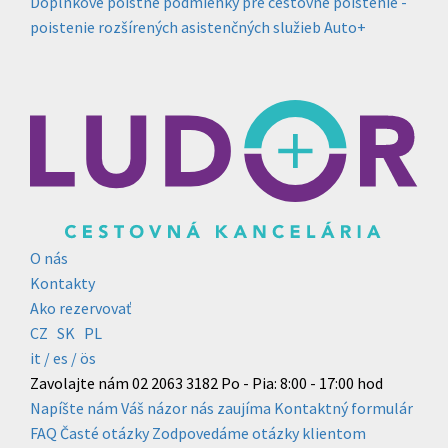
Doplnkové poistné podmienky pre cestovné poistenie -
poistenie rozšírených asistenčných služieb Auto+
O nás
Kontakty
Ako rezervovať
CZ
SK
PL
it /
es
/ ös
Zavolajte nám
02 2063 3182
Po - Pia: 8:00 - 17:00 hod
Napíšte nám
Váš názor nás zaujíma
Kontaktný formulár
FAQ
Časté otázky
Zodpovedáme otázky klientom