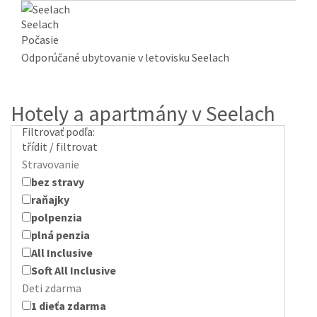
Seelach
Počasie
Odporúčané ubytovanie v letovisku Seelach
Hotely a apartmány v Seelach
Filtrovať podľa:
třídit / filtrovat
Stravovanie
bez stravy
raňajky
polpenzia
plná penzia
All Inclusive
Soft All Inclusive
Deti zdarma
1 dieťa zdarma