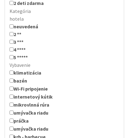
2 deti zdarma
Kategória
hotela
neuvedená
2 **
3 ***
4 ****
5 *****
Vybavenie
klimatizácia
bazén
Wi-Fi pripojenie
internetový kútik
mikrovlnná rúra
umývačka riadu
práčka
umývačka riadu
krb - barbecue