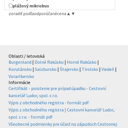
plážový mikrobus
zoradiť podľa
odporúčané
cena
▲
▼
Oblasti / letoviská
Burgenland
|
Dolné Rakúsko
|
Horné Rakúsko
|
Korutánsko
|
Salzbursko
|
Štajersko
|
Tirolsko
|
Viedeň
|
Vorarlbersko
Informácie
Certifikát - poistenie pre prípad úpadku - Cestovní
kancelář Ludor, spol. s r.o.
Výpis z obchodného registra - formát pdf
Výpis z obchodného registra | Cestovní kancelář Ludor,
spol. s r.o. - formát pdf
Všeobecné podmienky pre účasť na zájazdoch Cestovnej