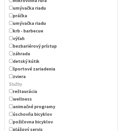
mikrovlnná rúra
umývačka riadu
práčka
umývačka riadu
krb - barbecue
výťah
bezbariérový prístup
záhrada
detský kútik
športové zariadenia
zviera
Služby
reštaurácia
wellness
animačné programy
úschovňa bicyklov
požičovna bicyklov
plážový servis