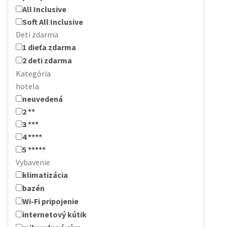
All Inclusive
Soft All Inclusive
Deti zdarma
1 dieťa zdarma
2 deti zdarma
Kategória
hotela
neuvedená
2 **
3 ***
4 ****
5 *****
Vybavenie
klimatizácia
bazén
Wi-Fi pripojenie
internetový kútik