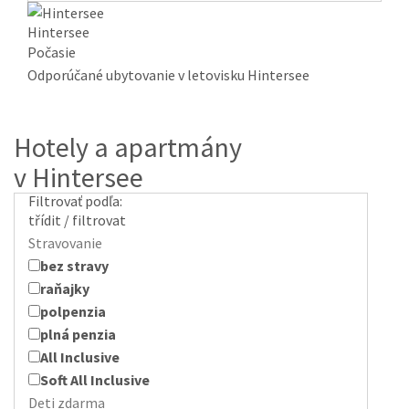
Hintersee
Počasie
Odporúčané ubytovanie v letovisku Hintersee
Hotely a apartmány
v Hintersee
Filtrovať podľa:
třídit / filtrovat
Stravovanie
bez stravy
raňajky
polpenzia
plná penzia
All Inclusive
Soft All Inclusive
Deti zdarma