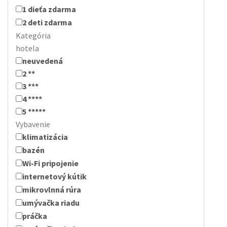
1 dieťa zdarma
2 deti zdarma
Kategória
hotela
neuvedená
2 **
3 ***
4 ****
5 *****
Vybavenie
klimatizácia
bazén
Wi-Fi pripojenie
internetový kútik
mikrovlnná rúra
umývačka riadu
práčka