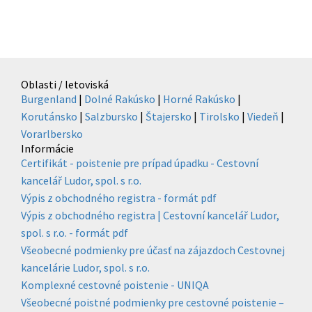
Oblasti / letoviská
Burgenland
|
Dolné Rakúsko
|
Horné Rakúsko
|
Korutánsko
|
Salzbursko
|
Štajersko
|
Tirolsko
|
Viedeň
|
Vorarlbersko
Informácie
Certifikát - poistenie pre prípad úpadku - Cestovní
kancelář Ludor, spol. s r.o.
Výpis z obchodného registra - formát pdf
Výpis z obchodného registra | Cestovní kancelář Ludor,
spol. s r.o. - formát pdf
Všeobecné podmienky pre účasť na zájazdoch Cestovnej
kancelárie Ludor, spol. s r.o.
Komplexné cestovné poistenie - UNIQA
Všeobecné poistné podmienky pre cestovné poistenie –