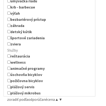
umývačka riadu
krb - barbecue
výťah
bezbariérový prístup
záhrada
detský kútik
športové zariadenia
zviera
Služby
reštaurácia
wellness
animačné programy
úschovňa bicyklov
požičovna bicyklov
plážový servis
plážový mikrobus
zoradiť podľa
odporúčané
cena
▲
▼