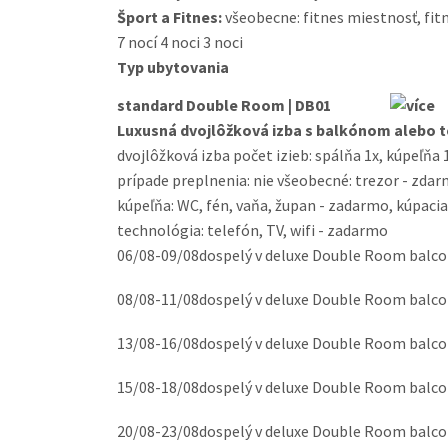
Šport a Fitnes:
všeobecne: fitnes miestnosť, fit
7 nocí
4 noci
3 noci
Typ ubytovania
standard Double Room | DB01
Luxusná dvojlôžková izba s balkónom alebo 
dvojlôžková izba počet izieb: spálňa 1x, kúpeľňa 
prípade preplnenia: nie všeobecné: trezor - zdarma
kúpeľňa: WC, fén, vaňa, župan - zadarmo, kúpaci
technológia: telefón, TV, wifi - zadarmo
06/08-09/08
dospelý v deluxe Double Room balcony
08/08-11/08
dospelý v deluxe Double Room balcony
13/08-16/08
dospelý v deluxe Double Room balcony
15/08-18/08
dospelý v deluxe Double Room balcony
20/08-23/08
dospelý v deluxe Double Room balcony