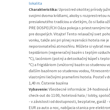
lokalita
Charakteristika:
Uprostred okolitej prírody ju
svojimi dvoma krídlami, akoby s rozprestretou n
presiaknutého tradíciou a všetkým, čo si ľudia užív
PRE DOSPELÝCH Oáza pokoja s priestrannými te
pre dospelých. Vitajte! Tento relaxačný svet po
vonku, takže ani pri plnej rezervácii hotela nie 
neporovnateľnú atmosféru. Môžete si vybrať me
tepidáriom (regeneračný bazén s teplým vzducho
°C), lacóniom (potný a detoxikačný kúpeľ s teplo
°C) a frigidáriom (vnútorný bazén so studenou vo
ďalším bazénom so studenou vodou, fitnescentrá 
vlastnými liečivými prameňmi hotela. Posteľ v 
1,40 m. Čistenie bazéna
Vybavenie:
Všeobecné informácie: 24-hodinová re
check-out do 11:00, hotelová hala / lobby, spol
- v závislosti od dostupnosti, bezplatne, garáž - 
EUR za auto a noc, nabíjacia stanica pre elektrom