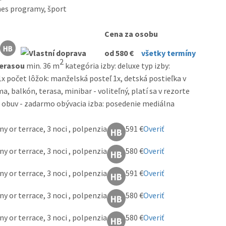
nes programy, šport
Cena za osobu
od 580 €
všetky termíny
2
terasou
min. 36 m
kategória izby: deluxe typ izby:
1x počet lôžok: manželská posteľ 1x, detská postieľka v
, balkón, terasa, minibar - voliteľný, platí sa v rezorte
a obuv - zadarmo obývacia izba: posedenie mediálna
 or terrace, 3 noci , polpenzia
591 €
Overiť
 or terrace, 3 noci , polpenzia
580 €
Overiť
 or terrace, 3 noci , polpenzia
591 €
Overiť
 or terrace, 3 noci , polpenzia
580 €
Overiť
 or terrace, 3 noci , polpenzia
580 €
Overiť