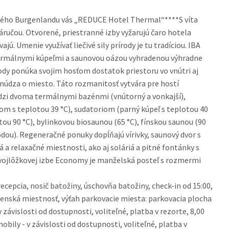
žného Burgenlandu vás „REDUCE Hotel Thermal“****S víta
áručou. Otvorené, priestranné izby vyžarujú čaro hotela
ajú. Umenie využívať liečivé sily prírody je tu tradíciou. IBA
rmálnymi kúpeľmi a saunovou oázou vyhradenou výhradne
hody ponúka svojim hosťom dostatok priestoru vo vnútri aj
je núdza o miesto. Táto rozmanitosť vytvára pre hostí
dzi dvoma termálnymi bazénmi (vnútorný a vonkajší),
m s teplotou 39 °C), sudatoriom (parný kúpeľ s teplotou 40
tou 90 °C), bylinkovou biosaunou (65 °C), fínskou saunou (90
dou). Regeneračné ponuky dopĺňajú vírivky, saunový dvor s
a relaxačné miestnosti, ako aj soláriá a pitné fontánky s
dvojlôžkovej izbe Economy je manželská posteľ s rozmermi
cepcia, nosič batožiny, úschovňa batožiny, check-in od 15:00,
očenská miestnosť, výťah parkovacie miesta: parkovacia plocha
v závislosti od dostupnosti, voliteľné, platba v rezorte, 8,00
obily - v závislosti od dostupnosti, voliteľné, platba v