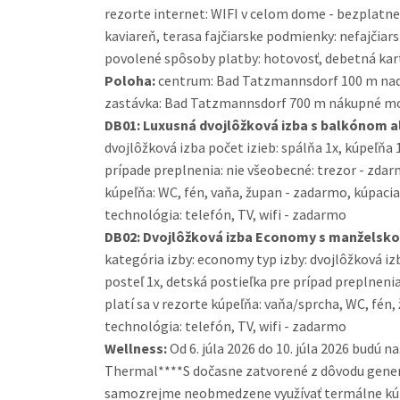
rezorte internet: WIFI v celom dome - bezplatne
kaviareň, terasa fajčiarske podmienky: nefajčiar
povolené spôsoby platby: hotovosť, debetná kart
Poloha:
centrum: Bad Tatzmannsdorf 100 m nadm
zastávka: Bad Tatzmannsdorf 700 m nákupné m
DB01:
Luxusná dvojlôžková izba s balkónom a
dvojlôžková izba počet izieb: spálňa 1x, kúpeľňa 
prípade preplnenia: nie všeobecné: trezor - zdarma
kúpeľňa: WC, fén, vaňa, župan - zadarmo, kúpaci
technológia: telefón, TV, wifi - zadarmo
DB02:
Dvojlôžková izba Economy s manželsko
kategória izby: economy typ izby: dvojlôžková iz
posteľ 1x, detská postieľka pre prípad preplnenia
platí sa v rezorte kúpeľňa: vaňa/sprcha, WC, fé
technológia: telefón, TV, wifi - zadarmo
Wellness:
Od 6. júla 2026 do 10. júla 2026 budú
Thermal****S dočasne zatvorené z dôvodu gener
samozrejme neobmedzene využívať termálne kú