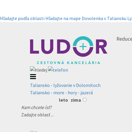
Hľadajte podľa oblasti
Hľadajte na mape
Dovolenka v Taliansku
Ly
Reduce
Taliansko - lyžovanie v Dolomitoch
Taliansko - more - hory - jazerá
leto
zima
Kam chcete ísť?
Zadajte oblasť ...