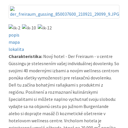
popis
mapa
lokalita
Charakteristika:
Nový hotel - Der Freiraum - v centre
Güssingu je stelesnením vašej individuálnej dovolenky. So
svojimi 40 modernými izbami a novým wellness centrom
ponúka všetky vymoženosti pre relaxačnú dovolenku.
Deň tu začína bohatými raňajkami s produktmi z
regiónu. Posilnení a rozmaznaní kulinárskymi
špecialitami si môžete naplno vychutnať svoju slobodu:
vydajte sa na objavnú cestu po južnom Burgenlande
alebo si doprajte masáž či kozmetické ošetrenie v
hotelovom wellness centre. Vrcholom hotela je
2
priestranná umelá záhrada, ktorá na 20 000 m
ponúka