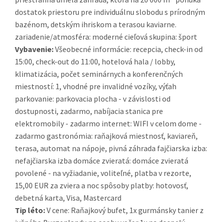
dostatok priestoru pre individuálnu slobodu s prírodným
bazénom, detským ihriskom a terasou kaviarne.
zariadenie/atmosféra: moderné cieľová skupina: šport
Vybavenie:
Všeobecné informácie: recepcia, check-in od
15:00, check-out do 11:00, hotelová hala / lobby,
klimatizácia, počet seminárnych a konferenčných
miestností: 1, vhodné pre invalidné vozíky, výťah
parkovanie: parkovacia plocha - v závislosti od
dostupnosti, zadarmo, nabíjacia stanica pre
elektromobily - zadarmo internet: WIFI v celom dome -
zadarmo gastronómia: raňajková miestnosť, kaviareň,
terasa, automat na nápoje, pivná záhrada fajčiarska izba:
nefajčiarska izba domáce zvieratá: domáce zvieratá
povolené - na vyžiadanie, voliteľné, platba v rezorte,
15,00 EUR za zviera a noc spôsoby platby: hotovosť,
debetná karta, Visa, Mastercard
Tip léto:
V cene: Raňajkový bufet, 1x gurmánsky tanier z