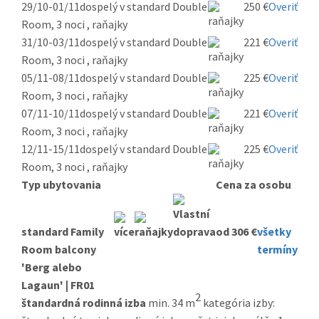
29/10-01/11
dospelý v standard Double
250 €
Overiť
Room, 3 noci , raňajky
31/10-03/11
dospelý v standard Double
221 €
Overiť
Room, 3 noci , raňajky
05/11-08/11
dospelý v standard Double
225 €
Overiť
Room, 3 noci , raňajky
07/11-10/11
dospelý v standard Double
221 €
Overiť
Room, 3 noci , raňajky
12/11-15/11
dospelý v standard Double
225 €
Overiť
Room, 3 noci , raňajky
Typ ubytovania
Cena za osobu
standard Family
od 306 €
všetky
Room balcony
termíny
'Berg alebo
Lagaun' | FR01
2
štandardná rodinná izba
min. 34 m
kategória izby: