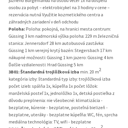
južného Burgenlandu na osobu večer 1x na dospelú
osobu za pobyt – elektrobicykel na 3 hodiny v cene –
rezervácia nutná Využitie kozmetického centra a
záhradných zariadení v deň odchodu
Poloha:
Poloha: pokojná, na hranici mesta centrum:
Güssing 3 km nadmorská výška poloha: 229 m železničná
stanica: Jennersdorf 28 km autobusová zastávka:
Güssing 1 km verejný krytý bazén: Stegersbach 17 km
nákupné možnosti: Güssing 1 km jazero: Güssing 4 km
Ďalšie vzdialenosti: Hrad Güssing 5 km
2
3B01:
Štandardná trojlôžková izba
min. 20 m
kategória izby: štandardná typ izby: trojlôžková izba
počet izieb: spálňa 1x, kúpeľňa 1x počet lôžok:
manželská posteľ 1x, jednolôžko 1x, detská postieľka z
dôvodu preplnenia: nie všeobecné: klimatizácia -
bezplatne, kúrenie - bezplatne, posteľná bielizeň -
bezplatne, uteráky - bezplatne kúpeľňa: WC, fén, sprcha
mediálna technológia: TV, wifi - bezplatne
2