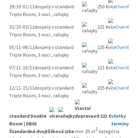
29/10-01/11
dospelý v standard
250 €
Overiť
Triple Room, 3 noci , raňajky
31/10-03/11
dospelý v standard
221 €
Overiť
Triple Room, 3 noci , raňajky
05/11-08/11
dospelý v standard
225 €
Overiť
Triple Room, 3 noci , raňajky
07/11-10/11
dospelý v standard
221 €
Overiť
Triple Room, 3 noci , raňajky
12/11-15/11
dospelý v standard
225 €
Overiť
Triple Room, 3 noci , raňajky
standard Double
od 221 €
všetky
Room | DB01
termíny
2
Štandardná dvojlôžková izba
min. 20 m
kategória