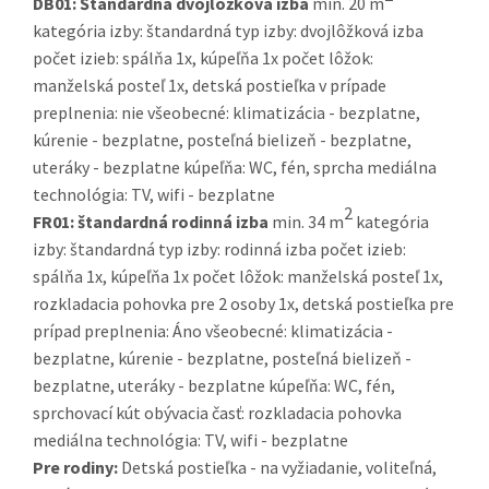
DB01:
Štandardná dvojlôžková izba
min. 20 m
kategória izby: štandardná typ izby: dvojlôžková izba
počet izieb: spálňa 1x, kúpeľňa 1x počet lôžok:
manželská posteľ 1x, detská postieľka v prípade
preplnenia: nie všeobecné: klimatizácia - bezplatne,
kúrenie - bezplatne, posteľná bielizeň - bezplatne,
uteráky - bezplatne kúpeľňa: WC, fén, sprcha mediálna
technológia: TV, wifi - bezplatne
2
FR01:
štandardná rodinná izba
min. 34 m
kategória
izby: štandardná typ izby: rodinná izba počet izieb:
spálňa 1x, kúpeľňa 1x počet lôžok: manželská posteľ 1x,
rozkladacia pohovka pre 2 osoby 1x, detská postieľka pre
prípad preplnenia: Áno všeobecné: klimatizácia -
bezplatne, kúrenie - bezplatne, posteľná bielizeň -
bezplatne, uteráky - bezplatne kúpeľňa: WC, fén,
sprchovací kút obývacia časť: rozkladacia pohovka
mediálna technológia: TV, wifi - bezplatne
Pre rodiny:
Detská postieľka - na vyžiadanie, voliteľná,