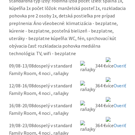
štandardná typ izby: rodinná izba počet izieb: spálňa 1x,
kúpeľňa 1x počet lôžok: manželská posteľ 1x, rozkladacia
pohovka pre 2 osoby 1x, detská postieľka pre prípad
preplnenia: Áno všeobecné: klimatizácia - bezplatne,
kúrenie - bezplatne, posteľná bielizeň - bezplatne,
uteráky - bezplatne kúpeľňa: WC, fén, sprchovací kút
obývacia časť: rozkladacia pohovka mediálna
technológia: TV, wifi - bezplatne
09/08-13/08
dospelý v standard
344 €
Overiť
Family Room, 4 noci , raňajky
12/08-16/08
dospelý v standard
364 €
Overiť
Family Room, 4 noci , raňajky
16/08-20/08
dospelý v standard
344 €
Overiť
Family Room, 4 noci , raňajky
19/08-23/08
dospelý v standard
364 €
Overiť
Family Room, 4 noci , raňajky