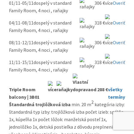
01/11-05/11
dospelý v standard
306 €
Overiť
Family Room, 4 noci , raňajky
04/11-08/11
dospelý v standard
318 €
Overiť
Family Room, 4 noci , raňajky
08/11-12/11
dospelý v standard
306 €
Overiť
Family Room, 4 noci , raňajky
11/11-15/11
dospelý v standard
318 €
Overiť
Family Room, 4 noci , raňajky
Triple Room
od 288 €
všetky
balcony | 3B01
termíny
2
Štandardná trojlôžková izba
min. 20 m
kategória izby:
štandardná typ izby: trojlôžková izba počet izieb: spálňa
1x, kúpeľňa 1x počet lôžok: manželská posteľ 1x,
jednolôžko 1x, detská postieľka z dôvodu preplnenia: nie