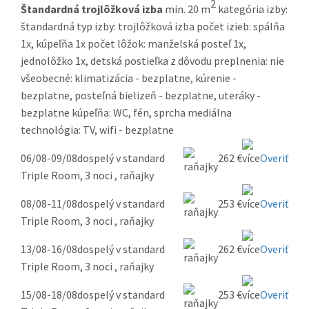
2
Štandardná trojlôžková izba
min. 20 m
kategória izby:
štandardná typ izby: trojlôžková izba počet izieb: spálňa
1x, kúpeľňa 1x počet lôžok: manželská posteľ 1x,
jednolôžko 1x, detská postieľka z dôvodu preplnenia: nie
všeobecné: klimatizácia - bezplatne, kúrenie -
bezplatne, posteľná bielizeň - bezplatne, uteráky -
bezplatne kúpeľňa: WC, fén, sprcha mediálna
technológia: TV, wifi - bezplatne
06/08-09/08
dospelý v standard
262 €
Overiť
Triple Room, 3 noci , raňajky
08/08-11/08
dospelý v standard
253 €
Overiť
Triple Room, 3 noci , raňajky
13/08-16/08
dospelý v standard
262 €
Overiť
Triple Room, 3 noci , raňajky
15/08-18/08
dospelý v standard
253 €
Overiť