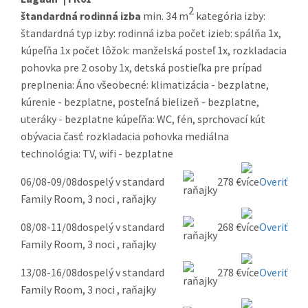
2
štandardná rodinná izba
min. 34 m
kategória izby:
štandardná typ izby: rodinná izba počet izieb: spálňa 1x,
kúpeľňa 1x počet lôžok: manželská posteľ 1x, rozkladacia
pohovka pre 2 osoby 1x, detská postieľka pre prípad
preplnenia: Áno všeobecné: klimatizácia - bezplatne,
kúrenie - bezplatne, posteľná bielizeň - bezplatne,
uteráky - bezplatne kúpeľňa: WC, fén, sprchovací kút
obývacia časť: rozkladacia pohovka mediálna
technológia: TV, wifi - bezplatne
06/08-09/08
dospelý v standard
278 €
Overiť
Family Room, 3 noci , raňajky
08/08-11/08
dospelý v standard
268 €
Overiť
Family Room, 3 noci , raňajky
13/08-16/08
dospelý v standard
278 €
Overiť
Family Room, 3 noci , raňajky