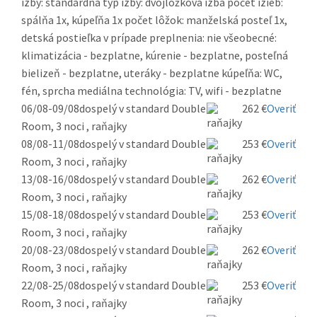
izby: štandardná typ izby: dvojlôžková izba počet izieb:
spálňa 1x, kúpeľňa 1x počet lôžok: manželská posteľ 1x,
detská postieľka v prípade preplnenia: nie všeobecné:
klimatizácia - bezplatne, kúrenie - bezplatne, posteľná
bielizeň - bezplatne, uteráky - bezplatne kúpeľňa: WC,
fén, sprcha mediálna technológia: TV, wifi - bezplatne
06/08-09/08
dospelý v standard Double
262 €
Overiť
Room, 3 noci , raňajky
08/08-11/08
dospelý v standard Double
253 €
Overiť
Room, 3 noci , raňajky
13/08-16/08
dospelý v standard Double
262 €
Overiť
Room, 3 noci , raňajky
15/08-18/08
dospelý v standard Double
253 €
Overiť
Room, 3 noci , raňajky
20/08-23/08
dospelý v standard Double
262 €
Overiť
Room, 3 noci , raňajky
22/08-25/08
dospelý v standard Double
253 €
Overiť
Room, 3 noci , raňajky