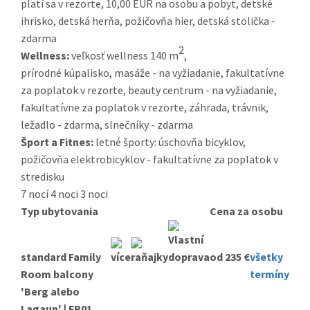
platí sa v rezorte, 10,00 EUR na osobu a pobyt, detské
ihrisko, detská herňa, požičovňa hier, detská stolička -
zdarma
2
Wellness:
veľkosť wellness 140 m
,
prírodné kúpalisko, masáže - na vyžiadanie, fakultatívne
za poplatok v rezorte, beauty centrum - na vyžiadanie,
fakultatívne za poplatok v rezorte, záhrada, trávnik,
ležadlo - zdarma, slnečníky - zdarma
Šport a Fitnes:
letné športy: úschovňa bicyklov,
požičovňa elektrobicyklov - fakultatívne za poplatok v
stredisku
7 nocí
4 noci
3 noci
Typ ubytovania
Cena za osobu
standard Family
od 235 €
všetky
Room balcony
termíny
'Berg alebo
Lagaun' | FR01