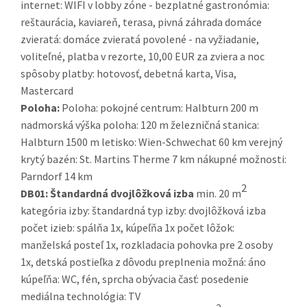
internet: WIFI v lobby zóne - bezplatné gastronómia:
reštaurácia, kaviareň, terasa, pivná záhrada domáce
zvieratá: domáce zvieratá povolené - na vyžiadanie,
voliteľné, platba v rezorte, 10,00 EUR za zviera a noc
spôsoby platby: hotovosť, debetná karta, Visa,
Mastercard
Poloha:
Poloha: pokojné centrum: Halbturn 200 m
nadmorská výška poloha: 120 m železničná stanica:
Halbturn 1500 m letisko: Wien-Schwechat 60 km verejný
krytý bazén: St. Martins Therme 7 km nákupné možnosti:
Parndorf 14 km
2
DB01:
Štandardná dvojlôžková izba
min. 20 m
kategória izby: štandardná typ izby: dvojlôžková izba
počet izieb: spálňa 1x, kúpeľňa 1x počet lôžok:
manželská posteľ 1x, rozkladacia pohovka pre 2 osoby
1x, detská postieľka z dôvodu preplnenia možná: áno
kúpeľňa: WC, fén, sprcha obývacia časť: posedenie
mediálna technológia: TV