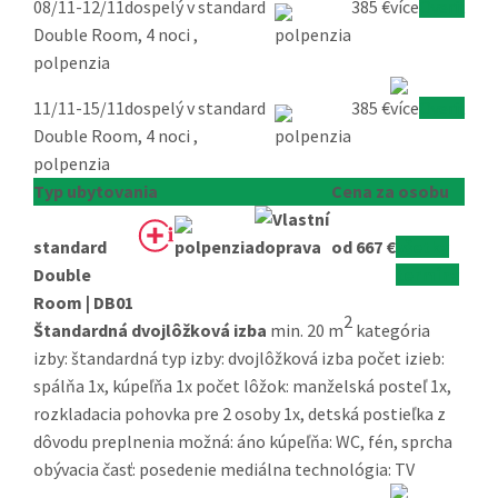
08/11-12/11
dospelý v standard
385 €
Overiť
Double Room, 4 noci ,
polpenzia
11/11-15/11
dospelý v standard
385 €
Overiť
Double Room, 4 noci ,
polpenzia
Typ ubytovania
Cena za osobu
standard
od 667 €
všetky
Double
termíny
Room | DB01
2
Štandardná dvojlôžková izba
min. 20 m
kategória
izby: štandardná typ izby: dvojlôžková izba počet izieb:
spálňa 1x, kúpeľňa 1x počet lôžok: manželská posteľ 1x,
rozkladacia pohovka pre 2 osoby 1x, detská postieľka z
dôvodu preplnenia možná: áno kúpeľňa: WC, fén, sprcha
obývacia časť: posedenie mediálna technológia: TV