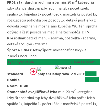
2
FR01:
štandardná rodinná izba
min. 20 m
kategória
izby: štandardná typ izby: rodinná izba počet izieb:
spálňa 1x, kúpeľňa 1x počet lôžok: manželská posteľ 1x,
rozkladacia pohovka pre 2 osoby 1x, detská postieľka z
dôvodu preplnenia možná: áno kúpeľňa: WC, fén, sprcha
obývacia časť: posedenie mediálna technológia: TV
Pre rodiny:
detské menu - zdarma, postieľka - zdarma,
detská stolička - zdarma
Šport a Fitnes:
letný šport: miestnosť na bicykle
7 nocí
4 noci
3 noci
Typ ubytovania
Cena za osobu
standard
od 286 €
všetky
Double
termíny
Room | DB01
2
Štandardná dvojlôžková izba
min. 20 m
kategória
izby: štandardná typ izby: dvojlôžková izba počet izieb:
spálňa 1x, kúpeľňa 1x počet lôžok: manželská posteľ 1x,