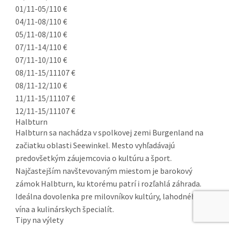
01/11-05/11
0 €
04/11-08/11
0 €
05/11-08/11
0 €
07/11-14/11
0 €
07/11-10/11
0 €
08/11-15/11
107 €
08/11-12/11
0 €
11/11-15/11
107 €
12/11-15/11
107 €
Halbturn
Halbturn sa nachádza v spolkovej zemi Burgenland na
začiatku oblasti Seewinkel. Mesto vyhľadávajú
predovšetkým záujemcovia o kultúru a šport.
Najčastejším navštevovaným miestom je barokový
zámok Halbturn, ku ktorému patrí i rozľahlá záhrada.
Ideálna dovolenka pre milovníkov kultúry, lahodného
vína a kulinárskych špecialít.
Tipy na výlety