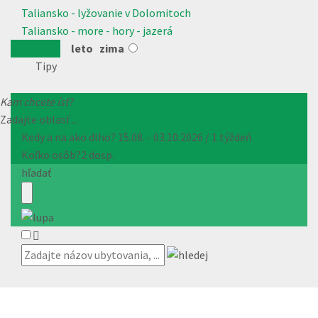
Taliansko - lyžovanie v Dolomitoch
Taliansko - more - hory - jazerá
leto
zima
Tipy
Kam chcete ísť?
Zadajte oblasť ...
Kedy a na ako dlho?
15.08. - 03.10.2026 / 1 týždeň
Koľko osôb?
2 dosp.
hľadať