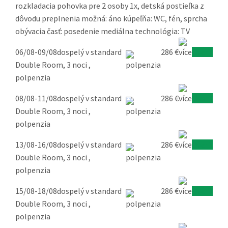
rozkladacia pohovka pre 2 osoby 1x, detská postieľka z
dôvodu preplnenia možná: áno kúpeľňa: WC, fén, sprcha
obývacia časť: posedenie mediálna technológia: TV
06/08-09/08
dospelý v standard
286 €
Overiť
Double Room, 3 noci ,
polpenzia
08/08-11/08
dospelý v standard
286 €
Overiť
Double Room, 3 noci ,
polpenzia
13/08-16/08
dospelý v standard
286 €
Overiť
Double Room, 3 noci ,
polpenzia
15/08-18/08
dospelý v standard
286 €
Overiť
Double Room, 3 noci ,
polpenzia