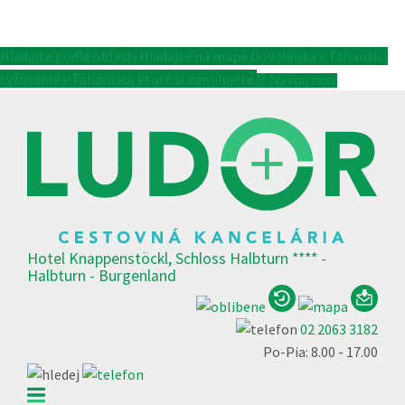
Hľadajte podľa oblasti
Hľadajte na mape
Dovolenka v Taliansku
Lyžovanie v Taliansku, ktoré si zamilujete
Návrat hore
Hotel Knappenstöckl, Schloss Halbturn **** -
Halbturn - Burgenland
02 2063 3182
Po-Pia: 8.00 - 17.00