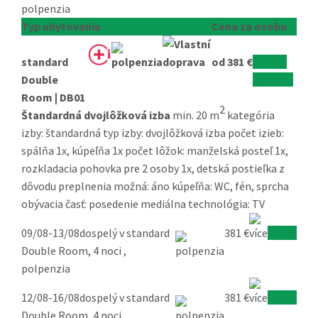
polpenzia
Typ ubytovania
Cena za osobu
standard
od 381 €
všetky
Double
termíny
Room | DB01
2
Štandardná dvojlôžková izba
min. 20 m
kategória
izby: štandardná typ izby: dvojlôžková izba počet izieb:
spálňa 1x, kúpeľňa 1x počet lôžok: manželská posteľ 1x,
rozkladacia pohovka pre 2 osoby 1x, detská postieľka z
dôvodu preplnenia možná: áno kúpeľňa: WC, fén, sprcha
obývacia časť: posedenie mediálna technológia: TV
09/08-13/08
dospelý v standard
381 €
Overiť
Double Room, 4 noci ,
polpenzia
12/08-16/08
dospelý v standard
381 €
Overiť
Double Room, 4 noci ,