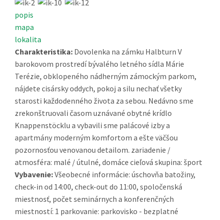
popis
mapa
lokalita
Charakteristika:
Dovolenka na zámku Halbturn V
barokovom prostredí bývalého letného sídla Márie
Terézie, obklopeného nádherným zámockým parkom,
nájdete cisársky oddych, pokoj a silu nechať všetky
starosti každodenného života za sebou. Nedávno sme
zrekonštruovali časom uznávané obytné krídlo
Knappenstöcklu a vybavili sme palácové izby a
apartmány moderným komfortom a ešte väčšou
pozornosťou venovanou detailom. zariadenie /
atmosféra: malé / útulné, domáce cieľová skupina: šport
Vybavenie:
Všeobecné informácie: úschovňa batožiny,
check-in od 14:00, check-out do 11:00, spoločenská
miestnosť, počet seminárnych a konferenčných
miestností: 1 parkovanie: parkovisko - bezplatné