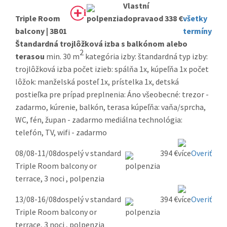
Triple Room
od 338 €
všetky
balcony | 3B01
termíny
Štandardná trojlôžková izba s balkónom alebo
2
terasou
min. 30 m
kategória izby: štandardná typ izby:
trojlôžková izba počet izieb: spálňa 1x, kúpeľňa 1x počet
lôžok: manželská posteľ 1x, prístelka 1x, detská
postieľka pre prípad preplnenia: Áno všeobecné: trezor -
zadarmo, kúrenie, balkón, terasa kúpeľňa: vaňa/sprcha,
WC, fén, župan - zadarmo mediálna technológia:
telefón, TV, wifi - zadarmo
08/08-11/08
dospelý v standard
394 €
Overiť
Triple Room balcony or
terrace, 3 noci , polpenzia
13/08-16/08
dospelý v standard
394 €
Overiť
Triple Room balcony or
terrace, 3 noci , polpenzia