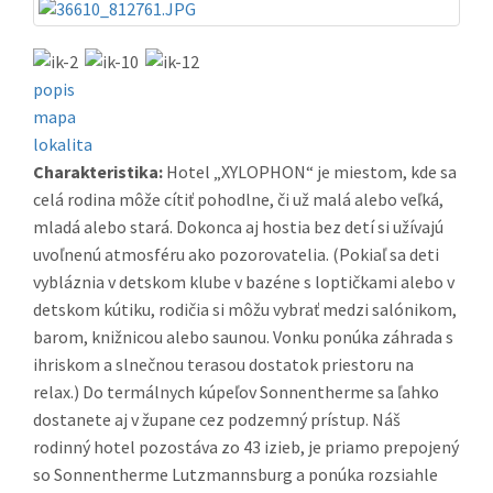
popis
mapa
lokalita
Charakteristika:
Hotel „XYLOPHON“ je miestom, kde sa
celá rodina môže cítiť pohodlne, či už malá alebo veľká,
mladá alebo stará. Dokonca aj hostia bez detí si užívajú
uvoľnenú atmosféru ako pozorovatelia. (Pokiaľ sa deti
vybláznia v detskom klube v bazéne s loptičkami alebo v
detskom kútiku, rodičia si môžu vybrať medzi salónikom,
barom, knižnicou alebo saunou. Vonku ponúka záhrada s
ihriskom a slnečnou terasou dostatok priestoru na
relax.) Do termálnych kúpeľov Sonnentherme sa ľahko
dostanete aj v župane cez podzemný prístup. Náš
rodinný hotel pozostáva zo 43 izieb, je priamo prepojený
so Sonnentherme Lutzmannsburg a ponúka rozsiahle