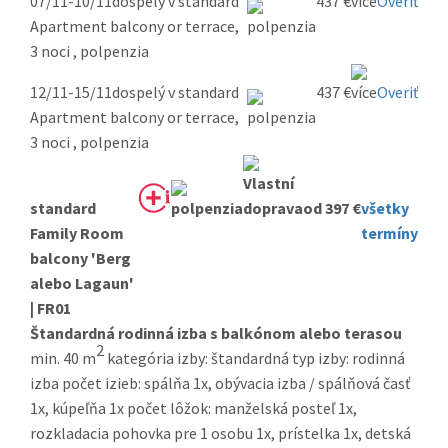
07/11-10/11
dospelý v standard
437 €
Overiť
Apartment balcony or terrace,
3 noci , polpenzia
12/11-15/11
dospelý v standard
437 €
Overiť
Apartment balcony or terrace,
3 noci , polpenzia
standard
od 397 €
všetky
Family Room
termíny
balcony 'Berg
alebo Lagaun'
| FR01
Štandardná rodinná izba s balkónom alebo terasou
2
min. 40 m
kategória izby: štandardná typ izby: rodinná
izba počet izieb: spálňa 1x, obývacia izba / spálňová časť
1x, kúpeľňa 1x počet lôžok: manželská posteľ 1x,
rozkladacia pohovka pre 1 osobu 1x, prístelka 1x, detská