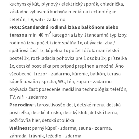
kuchynský kút, plynový / elektrický sporák, chladnička,
základne vybavená kuchyňa mediálna technológia:
telefón, TV, wifi - zadarmo
FR01:
Štandardná rodinná izba s balkónom alebo
2
terasou
min. 40 m
kategória izby: štandardná typ izby:
rodinná izba počet izieb: spálňa 1x, obývacia izba /
spálňová časť 1x, kúpeľňa 1x počet lôžok: manželská
posteľ 1x, rozkladacia pohovka pre 1 osobu 1x, prístelka
1x, detská postieľka pre prípad preplnenia možná: Áno
všeobecné: trezor - zadarmo, kúrenie, balkón, terasa
kúpeľňa: vaňa / sprcha, WC, fén, župan - zadarmo
obývacia časť: posedenie mediálna technológia: telefón,
TV, wifi - zadarmo
Pre rodiny:
starostlivosť o deti, detské menu, detská
postieľka, detské ihrisko, detský klub, detská herňa,
požičovňa hier, detská stolička
Wellness:
parný kúpeľ - zdarma, sauna - zdarma,
záhrada, trávnik, ležadlo - zdarma