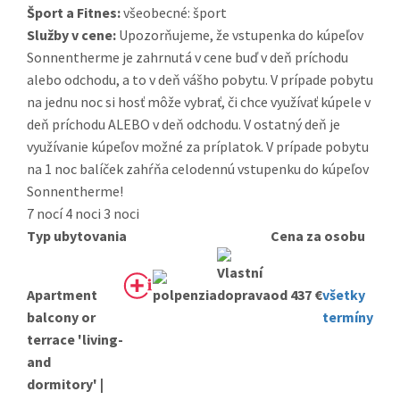
Šport a Fitnes:
všeobecné: šport
Služby v cene:
Upozorňujeme, že vstupenka do kúpeľov
Sonnentherme je zahrnutá v cene buď v deň príchodu
alebo odchodu, a to v deň vášho pobytu. V prípade pobytu
na jednu noc si hosť môže vybrať, či chce využívať kúpele v
deň príchodu ALEBO v deň odchodu. V ostatný deň je
využívanie kúpeľov možné za príplatok. V prípade pobytu
na 1 noc balíček zahŕňa celodennú vstupenku do kúpeľov
Sonnentherme!
7 nocí
4 noci
3 noci
Typ ubytovania
Cena za osobu
Apartment
od 437 €
všetky
balcony or
termíny
terrace 'living-
and
dormitory' |