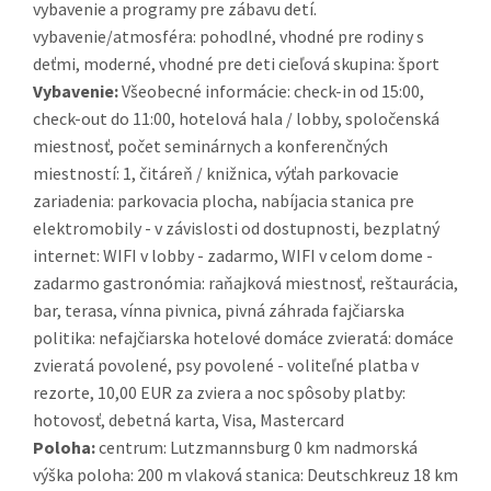
vybavenie a programy pre zábavu detí.
vybavenie/atmosféra: pohodlné, vhodné pre rodiny s
deťmi, moderné, vhodné pre deti cieľová skupina: šport
Vybavenie:
Všeobecné informácie: check-in od 15:00,
check-out do 11:00, hotelová hala / lobby, spoločenská
miestnosť, počet seminárnych a konferenčných
miestností: 1, čitáreň / knižnica, výťah parkovacie
zariadenia: parkovacia plocha, nabíjacia stanica pre
elektromobily - v závislosti od dostupnosti, bezplatný
internet: WIFI v lobby - zadarmo, WIFI v celom dome -
zadarmo gastronómia: raňajková miestnosť, reštaurácia,
bar, terasa, vínna pivnica, pivná záhrada fajčiarska
politika: nefajčiarska hotelové domáce zvieratá: domáce
zvieratá povolené, psy povolené - voliteľné platba v
rezorte, 10,00 EUR za zviera a noc spôsoby platby:
hotovosť, debetná karta, Visa, Mastercard
Poloha:
centrum: Lutzmannsburg 0 km nadmorská
výška poloha: 200 m vlaková stanica: Deutschkreuz 18 km