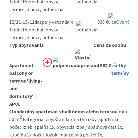
Triple Room balcony or
terrace, 3 noci , polpenzia
12/11-15/11
dospelý v standard
338 €
Overiť
Triple Room balcony or
terrace, 3 noci , polpenzia
Typ ubytovania
Cena za osobu
Apartment
od 582 €
všetky
balcony or
termíny
terrace 'living-
and
dormitory' |
AP01
štandardný apartmán s balkónom alebo terasou
min.
2
50 m
kategória izby: štandardná typ izby: apartmán
počet izieb: spálňa 1x, obývacia izba / spálňová časť 1x,
kúpeľňa 1x počet lôžok: manželská posteľ 1x,