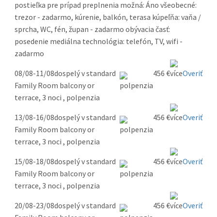
postieľka pre prípad preplnenia možná: Áno všeobecné:
trezor - zadarmo, kúrenie, balkón, terasa kúpeľňa: vaňa /
sprcha, WC, fén, župan - zadarmo obývacia časť:
posedenie mediálna technológia: telefón, TV, wifi -
zadarmo
08/08-11/08
dospelý v standard
456 €
Overiť
Family Room balcony or
terrace, 3 noci , polpenzia
13/08-16/08
dospelý v standard
456 €
Overiť
Family Room balcony or
terrace, 3 noci , polpenzia
15/08-18/08
dospelý v standard
456 €
Overiť
Family Room balcony or
terrace, 3 noci , polpenzia
20/08-23/08
dospelý v standard
456 €
Overiť