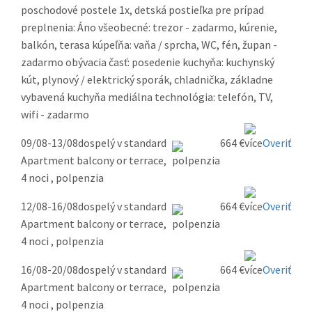
poschodové postele 1x, detská postieľka pre prípad
preplnenia: Áno všeobecné: trezor - zadarmo, kúrenie,
balkón, terasa kúpeľňa: vaňa / sprcha, WC, fén, župan -
zadarmo obývacia časť: posedenie kuchyňa: kuchynský
kút, plynový / elektrický sporák, chladnička, základne
vybavená kuchyňa mediálna technológia: telefón, TV,
wifi - zadarmo
09/08-13/08
dospelý v standard
664 €
Overiť
Apartment balcony or terrace,
4 noci , polpenzia
12/08-16/08
dospelý v standard
664 €
Overiť
Apartment balcony or terrace,
4 noci , polpenzia
16/08-20/08
dospelý v standard
664 €
Overiť
Apartment balcony or terrace,
4 noci , polpenzia