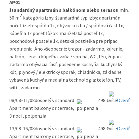
AP01
štandardný apartmán s balkónom alebo terasou
min.
2
50 m
kategória izby: štandardná typ izby: apartmán
počet izieb: spálňa 1x, obývacia izba / spálňová časť 1x,
kúpeľňa 1x počet lôžok: manželská posteľ 1x,
poschodové postele 1x, detská postieľka pre prípad
preplnenia: Áno všeobecné: trezor - zadarmo, kúrenie,
balkón, terasa kúpeľňa: vaňa / sprcha, WC, fén, župan -
zadarmo obývacia časť: posedenie kuchyňa: kuchynský
kút, plynový / elektrický sporák, chladnička, základne
vybavená kuchyňa mediálna technológia: telefón, TV,
wifi - zadarmo
08/08-11/08
dospelý v standard
498 €
Overiť
Apartment balcony or terrace,
3 noci , polpenzia
13/08-16/08
dospelý v standard
498 €
Overiť
Apartment balcony or terrace,