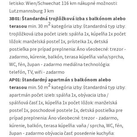
letisko: Wien/Schwechat 116 km nákupné možnosti:
Lutzmannsburg 3 km
3B01:
Štandardná trojlôžková izba s balkónom alebo
2
terasou
min. 30 m
kategória izby: štandardná typ izby:
trojlôžková izba počet izieb: spálňa 1x, kúpeľňa 1x počet
lôžok: manželská posteľ 1x, prístelka 1x, detská
postieľka pre prípad preplnenia: Áno všeobecné: trezor -
zadarmo, kúrenie, balkón, terasa kúpeľňa: vaňa/sprcha,
WC, fén, župan - zadarmo mediálna technológia:
telefón, TV, wifi - zadarmo
AP01:
štandardný apartmán s balkónom alebo
2
terasou
min. 50 m
kategória izby: štandardná typ izby:
apartmán počet izieb: spálňa 1x, obývacia izba /
spálňová časť 1x, kúpeľňa 1x počet lôžok: manželská
posteľ 1x, poschodové postele 1x, detská postieľka pre
prípad preplnenia: Áno všeobecné: trezor - zadarmo,
kúrenie, balkón, terasa kúpeľňa: vaňa / sprcha, WC, fén,
župan - zadarmo obývacia časť: posedenie kuchyňa: