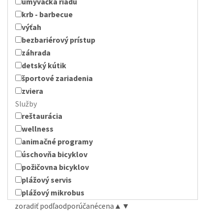
umývačka riadu
krb - barbecue
výťah
bezbariérový prístup
záhrada
detský kútik
športové zariadenia
zviera
Služby
reštaurácia
wellness
animačné programy
úschovňa bicyklov
požičovna bicyklov
plážový servis
plážový mikrobus
zoradiť podľa
odporúčané
cena
▲
▼