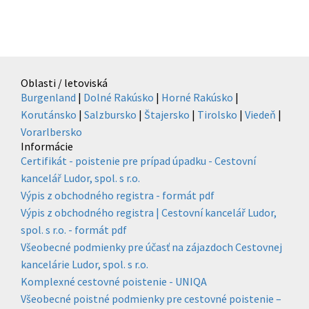
Oblasti / letoviská
Burgenland
|
Dolné Rakúsko
|
Horné Rakúsko
|
Korutánsko
|
Salzbursko
|
Štajersko
|
Tirolsko
|
Viedeň
|
Vorarlbersko
Informácie
Certifikát - poistenie pre prípad úpadku - Cestovní
kancelář Ludor, spol. s r.o.
Výpis z obchodného registra - formát pdf
Výpis z obchodného registra | Cestovní kancelář Ludor,
spol. s r.o. - formát pdf
Všeobecné podmienky pre účasť na zájazdoch Cestovnej
kancelárie Ludor, spol. s r.o.
Komplexné cestovné poistenie - UNIQA
Všeobecné poistné podmienky pre cestovné poistenie –