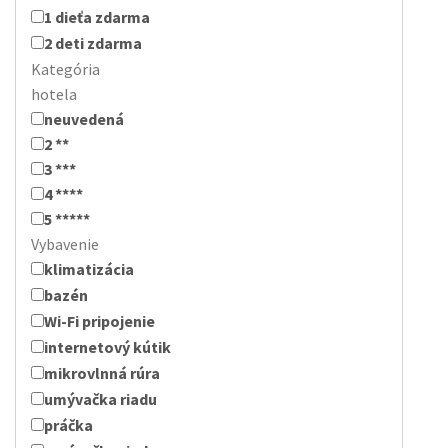
1 dieťa zdarma
2 deti zdarma
Kategória
hotela
neuvedená
2 **
3 ***
4 ****
5 *****
Vybavenie
klimatizácia
bazén
Wi-Fi pripojenie
internetový kútik
mikrovlnná rúra
umývačka riadu
práčka