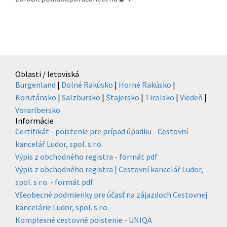
Oblasti / letoviská
Burgenland
|
Dolné Rakúsko
|
Horné Rakúsko
|
Korutánsko
|
Salzbursko
|
Štajersko
|
Tirolsko
|
Viedeň
|
Vorarlbersko
Informácie
Certifikát - poistenie pre prípad úpadku - Cestovní
kancelář Ludor, spol. s r.o.
Výpis z obchodného registra - formát pdf
Výpis z obchodného registra | Cestovní kancelář Ludor,
spol. s r.o. - formát pdf
Všeobecné podmienky pre účasť na zájazdoch Cestovnej
kancelárie Ludor, spol. s r.o.
Komplexné cestovné poistenie - UNIQA