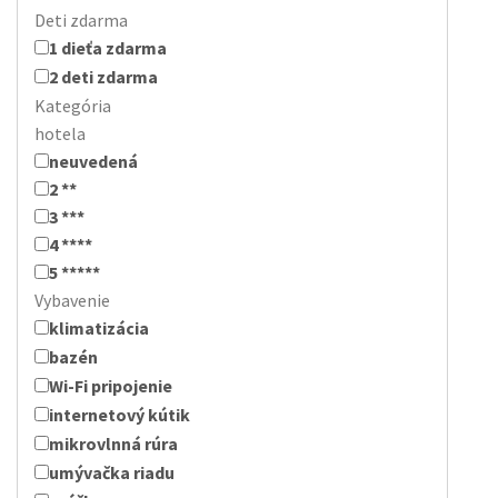
Deti zdarma
1 dieťa zdarma
2 deti zdarma
Kategória
hotela
neuvedená
2 **
3 ***
4 ****
5 *****
Vybavenie
klimatizácia
bazén
Wi-Fi pripojenie
internetový kútik
mikrovlnná rúra
umývačka riadu