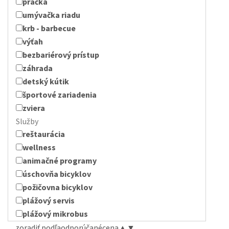
práčka
umývačka riadu
krb - barbecue
výťah
bezbariérový prístup
záhrada
detský kútik
športové zariadenia
zviera
Služby
reštaurácia
wellness
animačné programy
úschovňa bicyklov
požičovna bicyklov
plážový servis
plážový mikrobus
zoradiť podľa
odporúčané
cena
▲
▼