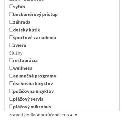
výťah
bezbariérový prístup
záhrada
detský kútik
športové zariadenia
zviera
Služby
reštaurácia
wellness
animačné programy
úschovňa bicyklov
požičovna bicyklov
plážový servis
plážový mikrobus
zoradiť podľa
odporúčané
cena
▲
▼