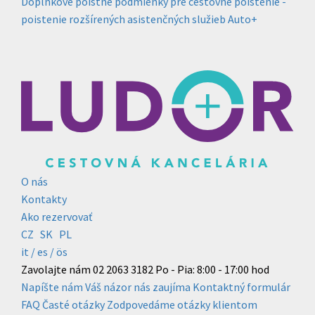
Doplnkové poistné podmienky pre cestovné poistenie -
poistenie rozšírených asistenčných služieb Auto+
O nás
Kontakty
Ako rezervovať
CZ
SK
PL
it /
es
/ ös
Zavolajte nám
02 2063 3182
Po - Pia: 8:00 - 17:00 hod
Napíšte nám
Váš názor nás zaujíma
Kontaktný formulár
FAQ
Časté otázky
Zodpovedáme otázky klientom