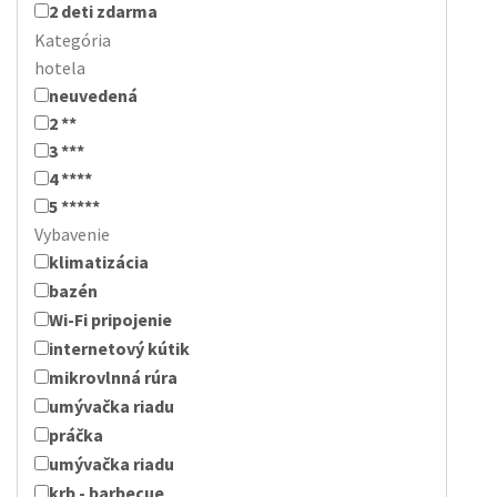
2 deti zdarma
Kategória
hotela
neuvedená
2 **
3 ***
4 ****
5 *****
Vybavenie
klimatizácia
bazén
Wi-Fi pripojenie
internetový kútik
mikrovlnná rúra
umývačka riadu
práčka
umývačka riadu
krb - barbecue