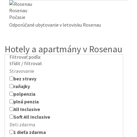
Rosenau
Počasie
Odporúčané ubytovanie v letovisku Rosenau
Hotely a apartmány v Rosenau
Filtrovať podľa:
třídit / filtrovat
Stravovanie
bez stravy
raňajky
polpenzia
plná penzia
All Inclusive
Soft All Inclusive
Deti zdarma
1 dieťa zdarma