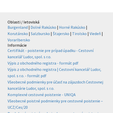
Oblasti / letoviská
Burgenland
|
Dolné Rakúsko
|
Horné Rakúsko
|
Korutánsko
|
Salzbursko
|
Štajersko
|
Tirolsko
|
Viedeň
|
Vorarlbersko
Informácie
Certifikát - poistenie pre prípad úpadku - Cestovní
kancelář Ludor, spol. s r.o.
Výpis z obchodného registra - formát pdf
Výpis z obchodného registra | Cestovní kancelář Ludor,
spol. s r.o. - formát pdf
Všeobecné podmienky pre účasť na zájazdoch Cestovnej
kancelárie Ludor, spol. s r.o.
Komplexné cestovné poistenie - UNIQA
Všeobecné poistné podmienky pre cestovné poistenie –
UCZ/Ces/20