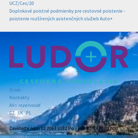
UCZ/Ces/20
Doplnkové poistné podmienky pre cestovné poistenie -
poistenie rozšírených asistenčných služieb Auto+
O nás
Kontakty
Ako rezervovať
CZ
SK
PL
it /
es
/ ös
Zavolajte nám
02 2063 3182
Po - Pia: 8:00 - 17:00 hod
Napíšte nám
Váš názor nás zaujíma
Kontaktný formulár