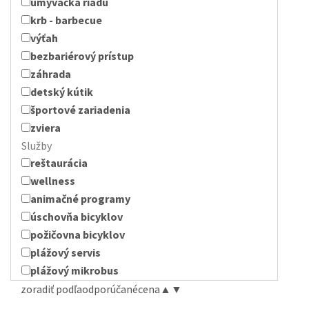
umývačka riadu
krb - barbecue
výťah
bezbariérový prístup
záhrada
detský kútik
športové zariadenia
zviera
Služby
reštaurácia
wellness
animačné programy
úschovňa bicyklov
požičovna bicyklov
plážový servis
plážový mikrobus
zoradiť podľa
odporúčané
cena
▲
▼