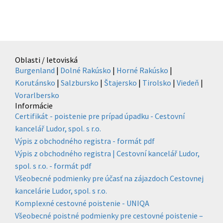
Oblasti / letoviská
Burgenland
|
Dolné Rakúsko
|
Horné Rakúsko
|
Korutánsko
|
Salzbursko
|
Štajersko
|
Tirolsko
|
Viedeň
|
Vorarlbersko
Informácie
Certifikát - poistenie pre prípad úpadku - Cestovní
kancelář Ludor, spol. s r.o.
Výpis z obchodného registra - formát pdf
Výpis z obchodného registra | Cestovní kancelář Ludor,
spol. s r.o. - formát pdf
Všeobecné podmienky pre účasť na zájazdoch Cestovnej
kancelárie Ludor, spol. s r.o.
Komplexné cestovné poistenie - UNIQA
Všeobecné poistné podmienky pre cestovné poistenie –