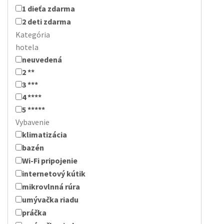
1 dieťa zdarma
2 deti zdarma
Kategória
hotela
neuvedená
2 **
3 ***
4 ****
5 *****
Vybavenie
klimatizácia
bazén
Wi-Fi pripojenie
internetový kútik
mikrovlnná rúra
umývačka riadu
práčka