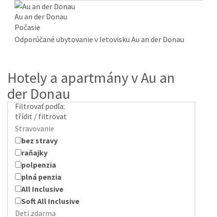
Au an der Donau
Počasie
Odporúčané ubytovanie v letovisku Au an der Donau
Hotely a apartmány v Au an
der Donau
Filtrovať podľa:
třídit / filtrovat
Stravovanie
bez stravy
raňajky
polpenzia
plná penzia
All Inclusive
Soft All Inclusive
Deti zdarma