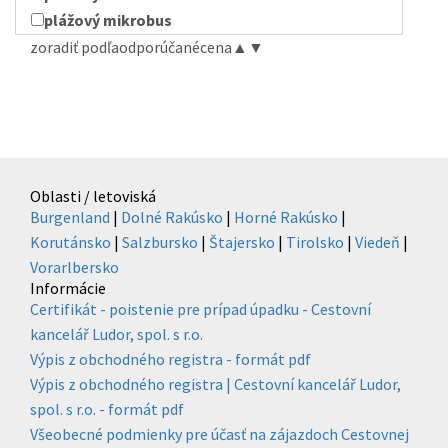
plážový mikrobus
zoradiť podľa
odporúčané
cena
▲
▼
Oblasti / letoviská
Burgenland
|
Dolné Rakúsko
|
Horné Rakúsko
|
Korutánsko
|
Salzbursko
|
Štajersko
|
Tirolsko
|
Viedeň
|
Vorarlbersko
Informácie
Certifikát - poistenie pre prípad úpadku - Cestovní
kancelář Ludor, spol. s r.o.
Výpis z obchodného registra - formát pdf
Výpis z obchodného registra | Cestovní kancelář Ludor,
spol. s r.o. - formát pdf
Všeobecné podmienky pre účasť na zájazdoch Cestovnej