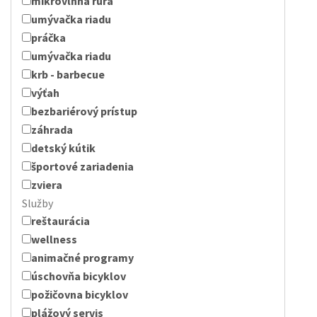
mikrovlnná rúra
umývačka riadu
práčka
umývačka riadu
krb - barbecue
výťah
bezbariérový prístup
záhrada
detský kútik
športové zariadenia
zviera
Služby
reštaurácia
wellness
animačné programy
úschovňa bicyklov
požičovna bicyklov
plážový servis