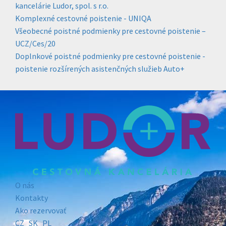
kancelárie Ludor, spol. s r.o.
Komplexné cestovné poistenie - UNIQA
Všeobecné poistné podmienky pre cestovné poistenie –
UCZ/Ces/20
Doplnkové poistné podmienky pre cestovné poistenie -
poistenie rozšírených asistenčných služieb Auto+
O nás
Kontakty
Ako rezervovať
CZ
SK
PL