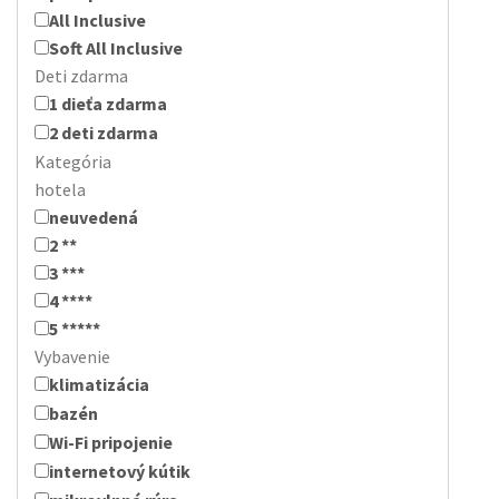
All Inclusive
Soft All Inclusive
Deti zdarma
1 dieťa zdarma
2 deti zdarma
Kategória
hotela
neuvedená
2 **
3 ***
4 ****
5 *****
Vybavenie
klimatizácia
bazén
Wi-Fi pripojenie
internetový kútik