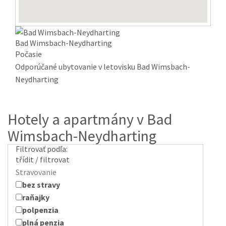
Bad Wimsbach-Neydharting
Počasie
Odporúčané ubytovanie v letovisku Bad Wimsbach-
Neydharting
Hotely a apartmány v Bad
Wimsbach-Neydharting
Filtrovať podľa:
třídit / filtrovat
Stravovanie
bez stravy
raňajky
polpenzia
plná penzia