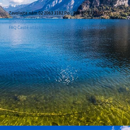
it /
es
/ ös
Zavolajte nám
02 2063 3182
Po - Pia: 8:00 - 17:00 hod
Napíšte nám
Váš názor nás zaujíma
Kontaktný formulár
FAQ
Časté otázky
Zodpovedáme otázky klientom