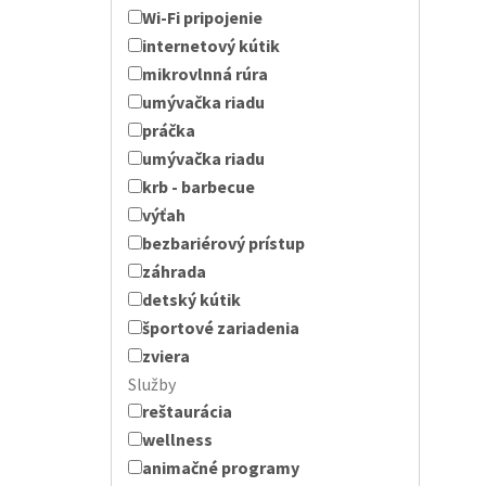
Wi-Fi pripojenie
internetový kútik
mikrovlnná rúra
umývačka riadu
práčka
umývačka riadu
krb - barbecue
výťah
bezbariérový prístup
záhrada
detský kútik
športové zariadenia
zviera
Služby
reštaurácia
wellness
animačné programy