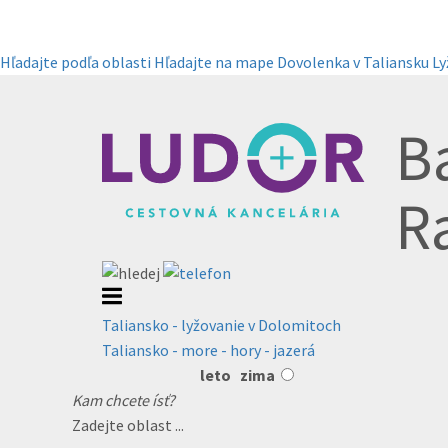
Hľadajte podľa oblasti
Hľadajte na mape
Dovolenka v Taliansku
Ly
Ba
R
Taliansko - lyžovanie v Dolomitoch
Taliansko - more - hory - jazerá
leto
zima
Kam chcete ísť?
Zadejte oblast ...