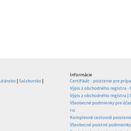
Informácie
utánsko
|
Salzbursko
|
Certifikát - poistenie pre prípa
Výpis z obchodného registra -
Výpis z obchodného registra | C
Všeobecné podmienky pre účasť
r.o.
Komplexné cestovné poisteni
Všeobecné poistné podmienky 