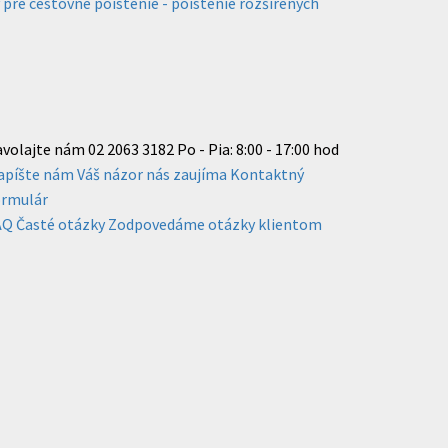
re cestovné poistenie - poistenie rozšírených
avolajte nám
02 2063 3182
Po - Pia: 8:00 - 17:00 hod
apíšte nám
Váš názor nás zaujíma
Kontaktný
ormulár
AQ
Časté otázky
Zodpovedáme otázky klientom