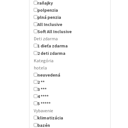
raňajky
polpenzia
plná penzia
All Inclusive
Soft All Inclusive
Deti zdarma
1 dieťa zdarma
2 deti zdarma
Kategória
hotela
neuvedená
2 **
3 ***
4 ****
5 *****
Vybavenie
klimatizácia
bazén