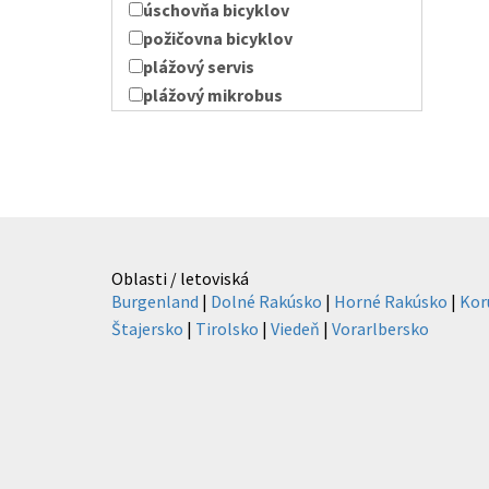
úschovňa bicyklov
požičovna bicyklov
plážový servis
plážový mikrobus
Oblasti / letoviská
Burgenland
|
Dolné Rakúsko
|
Horné Rakúsko
|
Kor
Štajersko
|
Tirolsko
|
Viedeň
|
Vorarlbersko