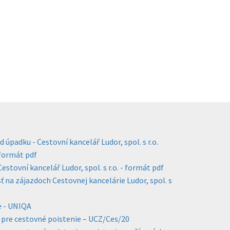
d úpadku - Cestovní kancelář Ludor, spol. s r.o.
 formát pdf
estovní kancelář Ludor, spol. s r.o. - formát pdf
 na zájazdoch Cestovnej kancelárie Ludor, spol. s
e - UNIQA
pre cestovné poistenie – UCZ/Ces/20