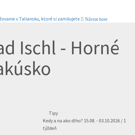
žovanie v Taliansku, ktoré si zamilujete
Návrat hore
d Ischl - Horné
akúsko
Tipy
Kedy a na ako dlho?
15.08. - 03.10.2026 / 1
týždeň