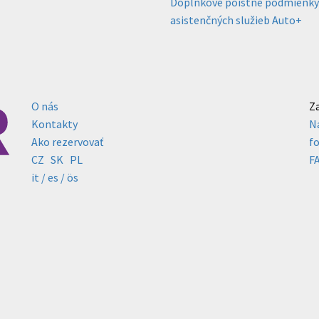
Doplnkové poistné podmienky p
asistenčných služieb Auto+
O nás
Z
Kontakty
N
Ako rezervovať
f
CZ
SK
PL
F
it /
es
/ ös