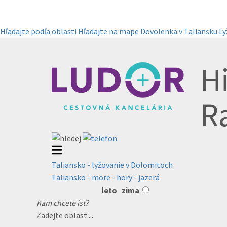
Hľadajte podľa oblasti
Hľadajte na mape
Dovolenka v Taliansku
Ly
H
R
Taliansko - lyžovanie v Dolomitoch
Taliansko - more - hory - jazerá
leto
zima
Kam chcete ísť?
Zadejte oblast ...