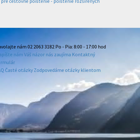
re cestovné poistenie - poistenie rozšírených
avolajte nám
02 2063 3182
Po - Pia: 8:00 - 17:00 hod
apíšte nám
Váš názor nás zaujíma
Kontaktný
ormulár
AQ
Časté otázky
Zodpovedáme otázky klientom