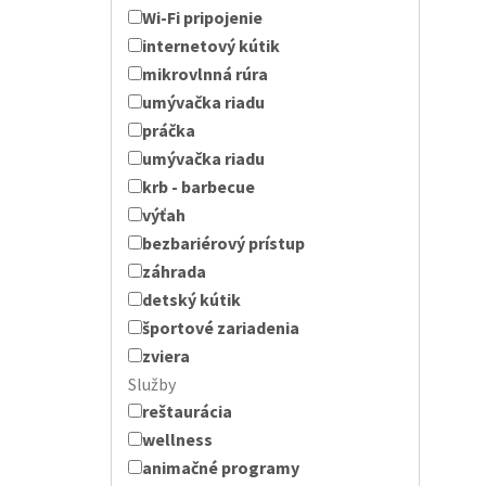
Wi-Fi pripojenie
internetový kútik
mikrovlnná rúra
umývačka riadu
práčka
umývačka riadu
krb - barbecue
výťah
bezbariérový prístup
záhrada
detský kútik
športové zariadenia
zviera
Služby
reštaurácia
wellness
animačné programy