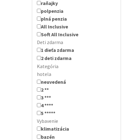
raňajky
polpenzia
plná penzia
All Inclusive
Soft All Inclusive
Deti zdarma
1 dieťa zdarma
2 deti zdarma
Kategória
hotela
neuvedená
2 **
3 ***
4 ****
5 *****
Vybavenie
klimatizácia
bazén