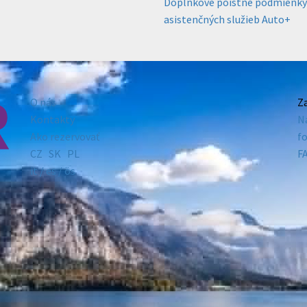
Doplnkové poistné podmienky p
asistenčných služieb Auto+
O nás
Z
Kontakty
N
Ako rezervovať
f
CZ
SK
PL
F
it /
es
/ ös