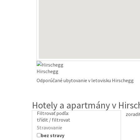
Hirschegg
Odporúčané ubytovanie v letovisku Hirschegg
Hotely a apartmány v Hirs
Filtrovať podľa:
zoradi
třídit / filtrovat
Stravovanie
bez stravy