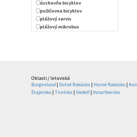
úschovňa bicyklov
požičovna bicyklov
plážový servis
plážový mikrobus
Oblasti / letoviská
Burgenland
|
Dolné Rakúsko
|
Horné Rakúsko
|
Kor
Štajersko
|
Tirolsko
|
Viedeň
|
Vorarlbersko