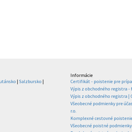
Informácie
utánsko
|
Salzbursko
|
Certifikát - poistenie pre prípa
Výpis z obchodného registra -
Výpis z obchodného registra | C
Všeobecné podmienky pre účasť
r.o.
Komplexné cestovné poisteni
Všeobecné poistné podmienky 