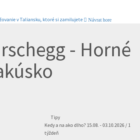
žovanie v Taliansku, ktoré si zamilujete
Návrat hore
irschegg - Horné
akúsko
Tipy
Kedy a na ako dlho?
15.08. - 03.10.2026 / 1
týždeň