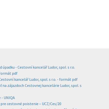
d úpadku - Cestovní kancelář Ludor, spol. s r.o.
 formát pdf
estovní kancelář Ludor, spol. s r.o. - formát pdf
 na zájazdoch Cestovnej kancelárie Ludor, spol. s
e - UNIQA
pre cestovné poistenie – UCZ/Ces/20