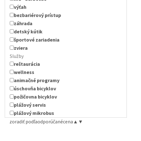
výťah
bezbariérový prístup
záhrada
detský kútik
športové zariadenia
zviera
Služby
reštaurácia
wellness
animačné programy
úschovňa bicyklov
požičovna bicyklov
plážový servis
plážový mikrobus
zoradiť podľa
odporúčané
cena
▲
▼