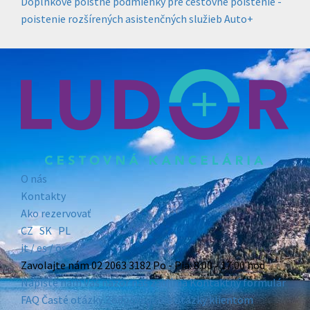
Doplnkové poistné podmienky pre cestovné poistenie -
poistenie rozšírených asistenčných služieb Auto+
O nás
Kontakty
Ako rezervovať
CZ
SK
PL
it /
es
/ ös
Zavolajte nám
02 2063 3182
Po - Pia: 8:00 - 17:00 hod
Napíšte nám
Váš názor nás zaujíma
Kontaktný formulár
FAQ
Časté otázky
Zodpovedáme otázky klientom