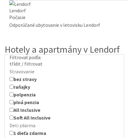
Lendorf
Počasie
Odporúčané ubytovanie v letovisku Lendorf
Hotely a apartmány v Lendorf
Filtrovať podľa:
třídit / filtrovat
Stravovanie
bez stravy
raňajky
polpenzia
plná penzia
All Inclusive
Soft All Inclusive
Deti zdarma
1 dieťa zdarma