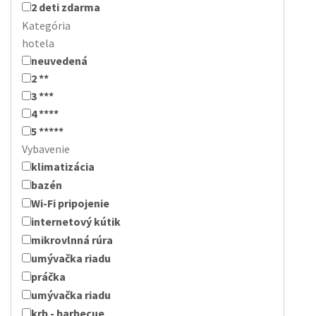
2 deti zdarma
Kategória
hotela
neuvedená
2 **
3 ***
4 ****
5 *****
Vybavenie
klimatizácia
bazén
Wi-Fi pripojenie
internetový kútik
mikrovlnná rúra
umývačka riadu
práčka
umývačka riadu
krb - barbecue