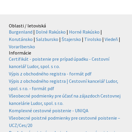
Oblasti / letoviská
Burgenland
|
Dolné Rakúsko
|
Horné Rakúsko
|
Korutánsko
|
Salzbursko
|
Štajersko
|
Tirolsko
|
Viedeň
|
Vorarlbersko
Informácie
Certifikát - poistenie pre prípad úpadku - Cestovní
kancelář Ludor, spol. s r.o.
Výpis z obchodného registra - formát pdf
Výpis z obchodného registra | Cestovní kancelář Ludor,
spol. s r.o. - formát pdf
Všeobecné podmienky pre účasť na zájazdoch Cestovnej
kancelárie Ludor, spol. s r.o.
Komplexné cestovné poistenie - UNIQA
Všeobecné poistné podmienky pre cestovné poistenie –
UCZ/Ces/20