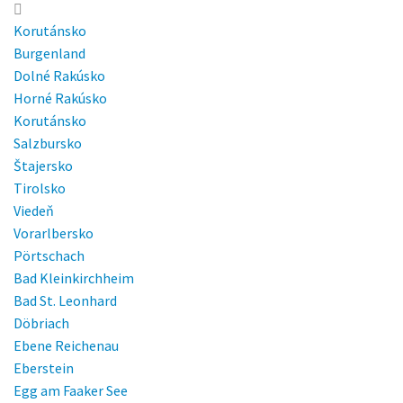
menu
Korutánsko
Burgenland
Dolné Rakúsko
Horné Rakúsko
Korutánsko
Salzbursko
Štajersko
Tirolsko
Viedeň
Vorarlbersko
Pörtschach
Bad Kleinkirchheim
Bad St. Leonhard
Döbriach
Ebene Reichenau
Eberstein
Egg am Faaker See