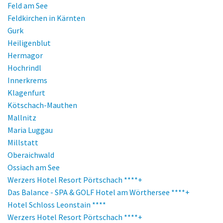
Feld am See
Feldkirchen in Kärnten
Gurk
Heiligenblut
Hermagor
Hochrindl
Innerkrems
Klagenfurt
Kötschach-Mauthen
Mallnitz
Maria Luggau
Millstatt
Oberaichwald
Ossiach am See
Pörtschach
Werzers Hotel Resort Pörtschach ****+
Sankt Kanzian am Klopeiner See
Das Balance - SPA & GOLF Hotel am Wörthersee ****+
Sattendorf
Hotel Schloss Leonstain ****
Schlanitzen
Werzers Hotel Resort Pörtschach ****+