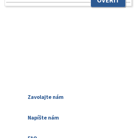
OVERIŤ
O nás
Kontakty
Ako rezervovať
Zavolajte nám
02 2063 3182
Napíšte nám
Váš názor nás zaujíma