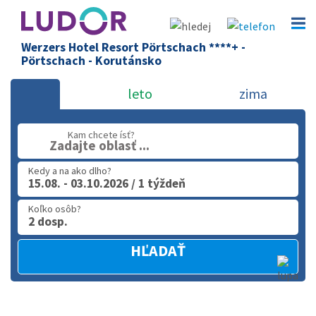
Werzers Hotel Resort Pörtschach ****+ -
Pörtschach - Korutánsko
leto
zima
Kam chcete ísť?
Zadajte oblasť ...
Kedy a na ako dlho?
15.08. - 03.10.2026 / 1 týždeň
Koľko osôb?
2 dosp.
HĽADAŤ
Rozba