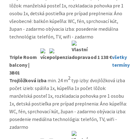
lôžok: manželská posteľ 1x, rozkladacia pohovka pre 1
osobu 1x, detská postieľka pre prípad preplnenia: Áno
všeobecné: balkón kúpeľňa: WC, fén, sprchovací kút,
župan - zadarmo obývacia izba: posedenie mediálna
technológia: telefón, TV, wifi - zadarmo
Triple Room
od 1 138 €
všetky
balcony |
termíny
3B01
2
Trojlôžková izba
min. 24 m
typ izby: dvojlôžková izba
počet izieb: spálňa 1x, kúpeľňa 1x počet lôžok:
manželská posteľ 1x, rozkladacia pohovka pre 1 osobu
1x, detská postieľka pre prípad preplnenia: Áno kúpeľňa:
WC, fén, sprchovací kút, župan - zadarmo obývacia izba:
posedenie mediálna technológia: telefón, TV, wifi -
zadarmo