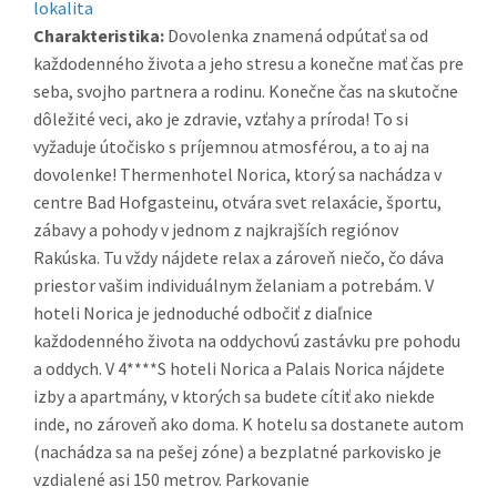
lokalita
Charakteristika:
Dovolenka znamená odpútať sa od
každodenného života a jeho stresu a konečne mať čas pre
seba, svojho partnera a rodinu. Konečne čas na skutočne
dôležité veci, ako je zdravie, vzťahy a príroda! To si
vyžaduje útočisko s príjemnou atmosférou, a to aj na
dovolenke! Thermenhotel Norica, ktorý sa nachádza v
centre Bad Hofgasteinu, otvára svet relaxácie, športu,
zábavy a pohody v jednom z najkrajších regiónov
Rakúska. Tu vždy nájdete relax a zároveň niečo, čo dáva
priestor vašim individuálnym želaniam a potrebám. V
hoteli Norica je jednoduché odbočiť z diaľnice
každodenného života na oddychovú zastávku pre pohodu
a oddych. V 4****S hoteli Norica a Palais Norica nájdete
izby a apartmány, v ktorých sa budete cítiť ako niekde
inde, no zároveň ako doma. K hotelu sa dostanete autom
(nachádza sa na pešej zóne) a bezplatné parkovisko je
vzdialené asi 150 metrov. Parkovanie