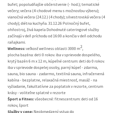
bufet; popoludňajšie občerstvenie (- hod.); tematické
večery; večera (4-chodové menu s možnosťou výberu);
vianočná večera (24.12.) (4 chody); silvestrovská večera (4
chody); diétna kuchyňa. 31.12.26 Polnočný bufet,
ohňostroj, živá kapela Dohodnuté cateringové služby
začínajú v deň príchodu od 16:00 a končia v deň odchodu
raňajkami.
2
Wellness:
veľkosť wellness oblasti 3000 m
,
plocha bazéna: deti 0 rokov. iba v sprievode dospelého,
krytý bazén 6 m x 12 m, kúpeľné centrum: deti do 0 rokov.
iba v sprievode dospelej osoby, parný kúpeľ - zdarma,
sauna, bio sauna - zadarmo, textilná sauna, infračervená
kabína - bezplatne, relaxačná miestnosť, masáž - na
vyžiadanie, fakultatívne za poplatok v rezorte, centrum
krásy - voliteľne splatné v rezorte
Šport a Fitnes:
všeobecné: fitnescentrum: deti od 16
rokov, šport
Služby v cene:
Neobmedzený vstup do