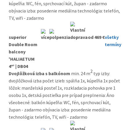
kúpeľňa: WC, fén, sprchovací kút, župan - zadarmo
obývacia izba: posedenie mediálna technológia: telefón,
TV, wifi - zadarmo
superior
od 469 €
všetky
Double Room
termíny
balcony
'HALIAETUM
4*' | DB04
2
Dvojlôžková izba s balkónom
min. 24 m
typ izby:
dvojlôžková izba počet izieb: spálňa 1x, kúpeľňa 1x počet
lôžok: manželská posteľ 1x, rozkladacia pohovka pre 1
osobu 1x, detská postieľka pre prípad preplnenia: Áno
všeobecné: balkón kúpeľňa: WC, fén, sprchovací kút,
župan - zadarmo obývacia izba: posedenie mediálna
technológia: telefón, TV, wifi - zadarmo