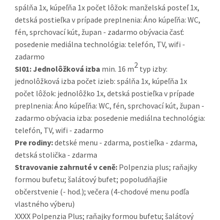
spálňa 1x, kúpeľňa 1x počet lôžok: manželská posteľ 1x,
detská postieľka v prípade preplnenia: Áno kúpeľňa: WC,
fén, sprchovací kút, župan - zadarmo obývacia časť:
posedenie mediálna technológia: telefón, TV, wifi -
zadarmo
2
SI01:
Jednolôžková izba
min. 16 m
typ izby:
jednolôžková izba počet izieb: spálňa 1x, kúpeľňa 1x
počet lôžok: jednolôžko 1x, detská postieľka v prípade
preplnenia: Áno kúpeľňa: WC, fén, sprchovací kút, župan -
zadarmo obývacia izba: posedenie mediálna technológia:
telefón, TV, wifi - zadarmo
Pre rodiny:
detské menu - zdarma, postieľka - zdarma,
detská stolička - zdarma
Stravovanie zahrnuté v ceně:
Polpenzia plus; raňajky
formou bufetu; šalátový bufet; popoludňajšie
občerstvenie (- hod.); večera (4-chodové menu podľa
vlastného výberu)
XXXX Polpenzia Plus; raňajky formou bufetu; šalátový