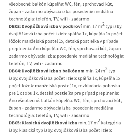
všeobecné: balkón kúpeľňa: WC, fén, sprchovací kút,
župan - zadarmo obývacia izba: posedenie mediálna
technológia: telefón, TV, wifi - zadarmo
2
DB03:
Dvojlôžková izba v podkroví
min. 17 m
typ izby:
dvojlôžková izba počet izieb: spálňa 1x, kúpeľňa 1x počet
lôžok: manželská posteľ 1x, detská postieľka v prípade
preplnenia: Áno kúpeľňa: WC, fén, sprchovací kút, župan -
zadarmo obývacia izba: posedenie mediálna technológia:
telefón, TV, wifi - zadarmo
2
DB04:
Dvojlôžková izba s balkónom
min. 24 m
typ
izby: dvojlôžková izba počet izieb: spálňa 1x, kúpeľňa 1x
počet lôžok: manželská posteľ 1x, rozkladacia pohovka
pre 1 osobu 1x, detská postieľka pre prípad preplnenia:
Áno všeobecné: balkón kúpeľňa: WC, fén, sprchovací kút,
župan - zadarmo obývacia izba: posedenie mediálna
technológia: telefón, TV, wifi - zadarmo
2
DB05:
Klasická dvojlôžková izba
min. 17 m
kategória
izby: klasická typ izby: dvojlôžková izba počet izieb: