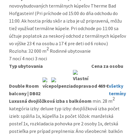
novovybudovaných termálnych kúpeľov Therme Bad
Hofgastein! (Pri príchode od 15:00 do dňa odchodu do
11:00. Ak hostia prídu skôr a izba je už pripravená, môžu
tiež využívať termálne kúpele. Pri odchode po 11:00 sa
účtuje poplatok za neskorý odchod z termálnych kúpeľov
vo výške 23 € na osobu a 17 € pre deti od 6 rokov.)
2
Rozloha: 32 000 m
Rodinné ubytovanie
7 nocí
4 noci
3 noci
Typ ubytovania
Cena za osobu
Double Room
od 469 €
všetky
balcony | DB02
termíny
2
Luxusná dvojlôžková izba s balkónom
min. 28 m
kategória izby: deluxe typ izby: dvojlôžková izba počet
izieb: spálňa 1x, kúpeľňa 1x počet lôžok: manželská
posteľ 1x, rozkladacia pohovka pre 2 osoby 1x, detská
postieľka pre prípad preplnenia: Áno všeobecné: balkón