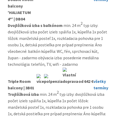
balcony
'HALIAETUM
4*' | DB04
2
Dvojlôžková izba s balkónom
min. 24 m
typ izby:
dvojlôžková izba počet izieb: spálňa 1x, kúpeľňa 1x počet
lôžok: manželská posteľ 1x, rozkladacia pohovka pre 1
osobu 1x, detská postieľka pre prípad preplnenia: Áno
všeobecné: balkón kúpeľňa: WC, fén, sprchovací kút,
župan - zadarmo obývacia izba: posedenie mediálna
technológia: telefón, TV, wifi - zadarmo
Triple Room
od 642 €
všetky
balcony | 3B01
termíny
2
Trojlôžková izba
min. 24 m
typ izby: dvojlôžková izba
počet izieb: spálňa 1x, kúpeľňa 1x počet lôžok:
manželská posteľ 1x, rozkladacia pohovka pre 1 osobu
1x, detská postieľka pre prípad preplnenia: Áno kúpeľňa: