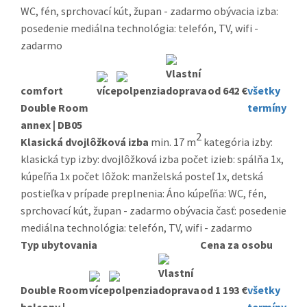
WC, fén, sprchovací kút, župan - zadarmo obývacia izba:
posedenie mediálna technológia: telefón, TV, wifi -
zadarmo
comfort
od 642 €
všetky
Double Room
termíny
annex | DB05
2
Klasická dvojlôžková izba
min. 17 m
kategória izby:
klasická typ izby: dvojlôžková izba počet izieb: spálňa 1x,
kúpeľňa 1x počet lôžok: manželská posteľ 1x, detská
postieľka v prípade preplnenia: Áno kúpeľňa: WC, fén,
sprchovací kút, župan - zadarmo obývacia časť: posedenie
mediálna technológia: telefón, TV, wifi - zadarmo
Typ ubytovania
Cena za osobu
Double Room
od 1 193 €
všetky
balcony |
termíny