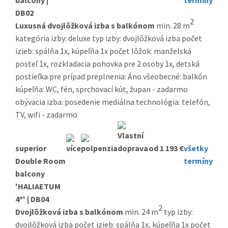
DB02
2
Luxusná dvojlôžková izba s balkónom
min. 28 m
kategória izby: deluxe typ izby: dvojlôžková izba počet
izieb: spálňa 1x, kúpeľňa 1x počet lôžok: manželská
posteľ 1x, rozkladacia pohovka pre 2 osoby 1x, detská
postieľka pre prípad preplnenia: Áno všeobecné: balkón
kúpeľňa: WC, fén, sprchovací kút, župan - zadarmo
obývacia izba: posedenie mediálna technológia: telefón,
TV, wifi - zadarmo
superior
od 1 193 €
všetky
Double Room
termíny
balcony
'HALIAETUM
4*' | DB04
2
Dvojlôžková izba s balkónom
min. 24 m
typ izby:
dvojlôžková izba počet izieb: spálňa 1x, kúpeľňa 1x počet