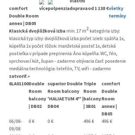
comfort
od 1 138 €
všetky
Double Room
termíny
annex | DB05
2
Klasická dvojlôžková izba
min. 17 m
kategória izby:
klasická typ izby: dvojlôžková izba počet izieb: spálňa 1x,
kúpeľňa 1x počet lôžok: manželská posteľ 1x, detská
postieľka v prípade preplnenia: Áno kúpeľňa: WC, fén,
sprchovací kút, župan - zadarmo obývacia časť: posedenie
mediálna technológia: telefón, TV, wifi - zadarmo
zatvoriť »
6LA01100
Double
superior Double
Triple
comfort
Room
Room balcony
Room
Double
balcony
'HALIAETUM 4*' |
balcony
Room
| DB02
DB04
| 3B01
annex |
DB05
06/08-
0 €
0 €
496 €
496 €
09/08