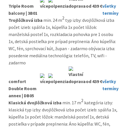
Triple Room
od 439 €
všetky
balcony | 3B01
termíny
2
Trojlôžková izba
min. 24 m
typ izby: dvojlôžková izba
počet izieb: spálňa 1x, kúpeľňa 1x počet lôžok:
manželská posteľ 1x, rozkladacia pohovka pre 1 osobu
1x, detská postieľka pre prípad preplnenia: Áno kúpeľňa:
WC, fén, sprchovací kút, župan - zadarmo obývacia izba:
posedenie mediálna technológia: telefón, TV, wifi -
zadarmo
comfort
od 439 €
všetky
Double Room
termíny
annex | DB05
2
Klasická dvojlôžková izba
min. 17 m
kategória izby:
klasická typ izby: dvojlôžková izba počet izieb: spálňa 1x,
kúpeľňa 1x počet lôžok: manželská posteľ 1x, detská
postieľka v prípade preplnenia: Áno kúpeľňa: WC, fén,