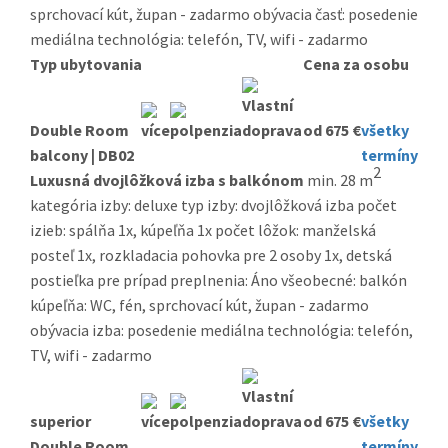
sprchovací kút, župan - zadarmo obývacia časť: posedenie
mediálna technológia: telefón, TV, wifi - zadarmo
Typ ubytovania
Cena za osobu
Double Room
od 675 €
všetky
balcony | DB02
termíny
2
Luxusná dvojlôžková izba s balkónom
min. 28 m
kategória izby: deluxe typ izby: dvojlôžková izba počet
izieb: spálňa 1x, kúpeľňa 1x počet lôžok: manželská
posteľ 1x, rozkladacia pohovka pre 2 osoby 1x, detská
postieľka pre prípad preplnenia: Áno všeobecné: balkón
kúpeľňa: WC, fén, sprchovací kút, župan - zadarmo
obývacia izba: posedenie mediálna technológia: telefón,
TV, wifi - zadarmo
superior
od 675 €
všetky
Double Room
termíny