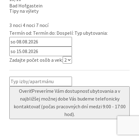
Bad Hofgastein
Tipy na výlety
3 noci
4 noci
7 nocí
Termín od:
Termín do:
Dospelí:
Typ ubytovania:
Zadajte počet osôb a vek:
Overiť
Preveríme Vám dostupnosť ubytovania a v
najbližšej možnej dobe Vás budeme telefonicky
kontaktovať (počas pracovných dní medzi 9:00 - 17:00
hod).