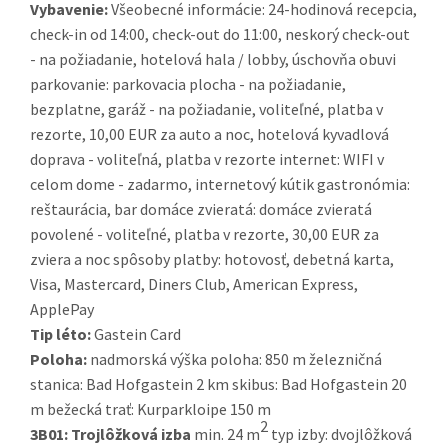
Vybavenie:
Všeobecné informácie: 24-hodinová recepcia,
check-in od 14:00, check-out do 11:00, neskorý check-out
- na požiadanie, hotelová hala / lobby, úschovňa obuvi
parkovanie: parkovacia plocha - na požiadanie,
bezplatne, garáž - na požiadanie, voliteľné, platba v
rezorte, 10,00 EUR za auto a noc, hotelová kyvadlová
doprava - voliteľná, platba v rezorte internet: WIFI v
celom dome - zadarmo, internetový kútik gastronómia:
reštaurácia, bar domáce zvieratá: domáce zvieratá
povolené - voliteľné, platba v rezorte, 30,00 EUR za
zviera a noc spôsoby platby: hotovosť, debetná karta,
Visa, Mastercard, Diners Club, American Express,
ApplePay
Tip léto:
Gastein Card
Poloha:
nadmorská výška poloha: 850 m železničná
stanica: Bad Hofgastein 2 km skibus: Bad Hofgastein 20
m bežecká trať: Kurparkloipe 150 m
2
3B01:
Trojlôžková izba
min. 24 m
typ izby: dvojlôžková