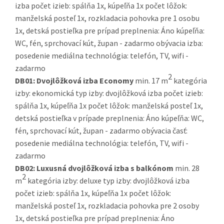
izba počet izieb: spálňa 1x, kúpeľňa 1x počet lôžok:
manželská posteľ 1x, rozkladacia pohovka pre 1 osobu
1x, detská postieľka pre prípad preplnenia: Áno kúpeľňa:
WC, fén, sprchovací kút, župan - zadarmo obývacia izba:
posedenie mediálna technológia: telefón, TV, wifi -
zadarmo
2
DB01:
Dvojlôžková izba Economy
min. 17 m
kategória
izby: ekonomická typ izby: dvojlôžková izba počet izieb:
spálňa 1x, kúpeľňa 1x počet lôžok: manželská posteľ 1x,
detská postieľka v prípade preplnenia: Áno kúpeľňa: WC,
fén, sprchovací kút, župan - zadarmo obývacia časť:
posedenie mediálna technológia: telefón, TV, wifi -
zadarmo
DB02:
Luxusná dvojlôžková izba s balkónom
min. 28
2
m
kategória izby: deluxe typ izby: dvojlôžková izba
počet izieb: spálňa 1x, kúpeľňa 1x počet lôžok:
manželská posteľ 1x, rozkladacia pohovka pre 2 osoby
1x, detská postieľka pre prípad preplnenia: Áno