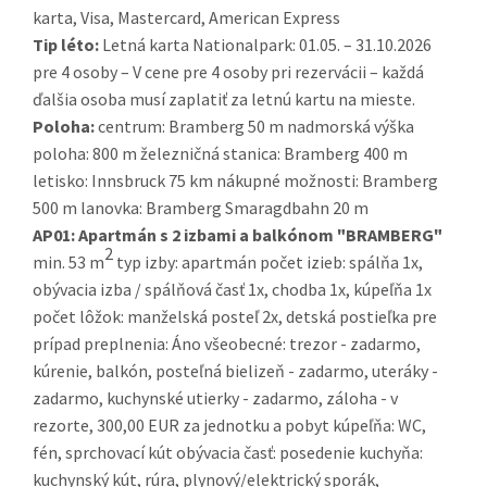
karta, Visa, Mastercard, American Express
Tip léto:
Letná karta Nationalpark: 01.05. – 31.10.2026
pre 4 osoby – V cene pre 4 osoby pri rezervácii – každá
ďalšia osoba musí zaplatiť za letnú kartu na mieste.
Poloha:
centrum: Bramberg 50 m nadmorská výška
poloha: 800 m železničná stanica: Bramberg 400 m
letisko: Innsbruck 75 km nákupné možnosti: Bramberg
500 m lanovka: Bramberg Smaragdbahn 20 m
AP01:
Apartmán s 2 izbami a balkónom "BRAMBERG"
2
min. 53 m
typ izby: apartmán počet izieb: spálňa 1x,
obývacia izba / spálňová časť 1x, chodba 1x, kúpeľňa 1x
počet lôžok: manželská posteľ 2x, detská postieľka pre
prípad preplnenia: Áno všeobecné: trezor - zadarmo,
kúrenie, balkón, posteľná bielizeň - zadarmo, uteráky -
zadarmo, kuchynské utierky - zadarmo, záloha - v
rezorte, 300,00 EUR za jednotku a pobyt kúpeľňa: WC,
fén, sprchovací kút obývacia časť: posedenie kuchyňa:
kuchynský kút, rúra, plynový/elektrický sporák,