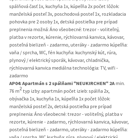
spálňová časť 1x, kuchyňa 1x, kúpeľňa 2x počet lôžok:
manželská posteľ 3x, poschodová posteľ 1x, rozkladacia
pohovka pre 2 osoby 1x, detská postieľka pre prípad
preplnenia možná: Áno všeobecné: trezor - voliteľný,
platba v rezorte, kúrenie, rýchlovarná kanvica, kávovar,
posteľná bielizeň - zadarmo, uteráky - zadarmo kúpeľňa:
vaňa / sprcha, WC, fén kuchyňa: kuchynský kút, rúra,
plynový / elektrický sporák, kávovar, chladnička,
rýchlovarná kanvica mediálna technológia: TV, wifi -
zadarmo
AP04:
Apartmán s 2 spálňami "NEUKIRCHEN" 2A
min.
2
76 m
typ izby: apartmán počet izieb: spálňa 2x,
obývačka 1x, kuchyňa 1x, kúpeľňa 1x počet lôžok:
manželská posteľ 2x, detská postieľka pre prípad
preplnenia: Áno všeobecné: trezor - voliteľný, platba v
rezorte, kúrenie - zadarmo, rýchlovarná kanvica, kávovar,
posteľná bielizeň - zadarmo, uteráky - zadarmo kúpeľňa:
vaňa / sprcha, WC kuchyňa: rúra, plynový / elektrický