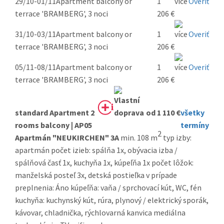
29/10-01/11
Apartment balcony or
1
Overiť
terrace 'BRAMBERG', 3 noci
206 €
31/10-03/11
Apartment balcony or
1
Overiť
terrace 'BRAMBERG', 3 noci
206 €
05/11-08/11
Apartment balcony or
1
Overiť
terrace 'BRAMBERG', 3 noci
206 €
standard Apartment 2
od 1 110 €
všetky
rooms balcony | AP05
termíny
2
Apartmán "NEUKIRCHEN" 3A
min. 108 m
typ izby:
apartmán počet izieb: spálňa 1x, obývacia izba /
spálňová časť 1x, kuchyňa 1x, kúpeľňa 1x počet lôžok:
manželská posteľ 3x, detská postieľka v prípade
preplnenia: Áno kúpeľňa: vaňa / sprchovací kút, WC, fén
kuchyňa: kuchynský kút, rúra, plynový / elektrický sporák,
kávovar, chladnička, rýchlovarná kanvica mediálna