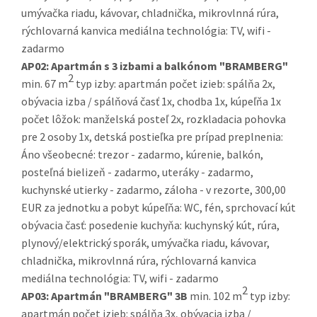
umývačka riadu, kávovar, chladnička, mikrovlnná rúra,
rýchlovarná kanvica mediálna technológia: TV, wifi -
zadarmo
AP02:
Apartmán s 3 izbami a balkónom "BRAMBERG"
2
min. 67 m
typ izby: apartmán počet izieb: spálňa 2x,
obývacia izba / spálňová časť 1x, chodba 1x, kúpeľňa 1x
počet lôžok: manželská posteľ 2x, rozkladacia pohovka
pre 2 osoby 1x, detská postieľka pre prípad preplnenia:
Áno všeobecné: trezor - zadarmo, kúrenie, balkón,
posteľná bielizeň - zadarmo, uteráky - zadarmo,
kuchynské utierky - zadarmo, záloha - v rezorte, 300,00
EUR za jednotku a pobyt kúpeľňa: WC, fén, sprchovací kút
obývacia časť: posedenie kuchyňa: kuchynský kút, rúra,
plynový/elektrický sporák, umývačka riadu, kávovar,
chladnička, mikrovlnná rúra, rýchlovarná kanvica
mediálna technológia: TV, wifi - zadarmo
2
AP03:
Apartmán "BRAMBERG" 3B
min. 102 m
typ izby:
apartmán počet izieb: spálňa 3x, obývacia izba /