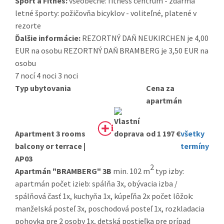
Šport a Fitnes:
všeobecné: fitness centrum - zdarma
letné športy: požičovňa bicyklov - voliteľné, platené v
rezorte
Ďalšie informácie:
REZORTNÝ DAŇ NEUKIRCHEN je 4,00
EUR na osobu REZORTNÝ DAŇ BRAMBERG je 3,50 EUR na
osobu
7 nocí
4 noci
3 noci
Typ ubytovania
Cena za
apartmán
Apartment 3 rooms
od 1 197 €
všetky
balcony or terrace |
termíny
AP03
2
Apartmán "BRAMBERG" 3B
min. 102 m
typ izby:
apartmán počet izieb: spálňa 3x, obývacia izba /
spálňová časť 1x, kuchyňa 1x, kúpeľňa 2x počet lôžok:
manželská posteľ 3x, poschodová posteľ 1x, rozkladacia
pohovka pre 2 osoby 1x, detská postieľka pre prípad