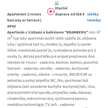
Apartment 2 rooms
od 918 €
všetky
balcony or terrace |
termíny
AP02
Apartmán s 3 izbami a balkónom "BRAMBERG"
min. 67
2
m
typ izby: apartmán počet izieb: spálňa 2x, obývacia
izba / spálňová časť 1x, chodba 1x, kúpeľňa 1x počet
lôžok: manželská posteľ 2x, rozkladacia pohovka pre 2
osoby 1x, detská postieľka pre prípad preplnenia: Áno
všeobecné: trezor - zadarmo, kúrenie, balkón, posteľná
bielizeň - zadarmo, uteráky - zadarmo, kuchynské
utierky - zadarmo, záloha - v rezorte, 300,00 EUR za
jednotku a pobyt kúpeľňa: WC, fén, sprchovací kút
obývacia časť: posedenie kuchyňa: kuchynský kút, rúra,
plynový/elektrický sporák, umývačka riadu, kávovar,
chladnička, mikrovlnná rúra, rýchlovarná kanvica
mediálna technológia: TV, wifi - zadarmo