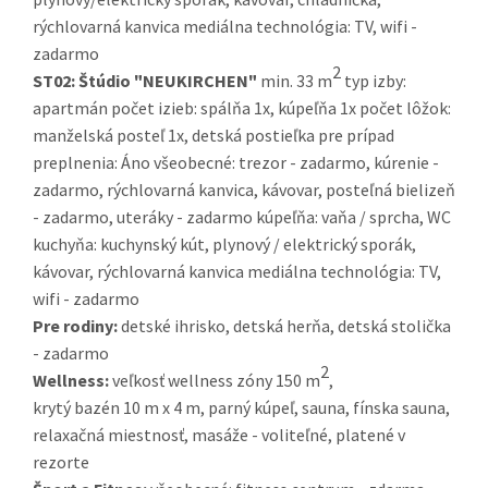
rýchlovarná kanvica mediálna technológia: TV, wifi -
zadarmo
2
ST02:
Štúdio "NEUKIRCHEN"
min. 33 m
typ izby:
apartmán počet izieb: spálňa 1x, kúpeľňa 1x počet lôžok:
manželská posteľ 1x, detská postieľka pre prípad
preplnenia: Áno všeobecné: trezor - zadarmo, kúrenie -
zadarmo, rýchlovarná kanvica, kávovar, posteľná bielizeň
- zadarmo, uteráky - zadarmo kúpeľňa: vaňa / sprcha, WC
kuchyňa: kuchynský kút, plynový / elektrický sporák,
kávovar, rýchlovarná kanvica mediálna technológia: TV,
wifi - zadarmo
Pre rodiny:
detské ihrisko, detská herňa, detská stolička
- zadarmo
2
Wellness:
veľkosť wellness zóny 150 m
,
krytý bazén 10 m x 4 m, parný kúpeľ, sauna, fínska sauna,
relaxačná miestnosť, masáže - voliteľné, platené v
rezorte