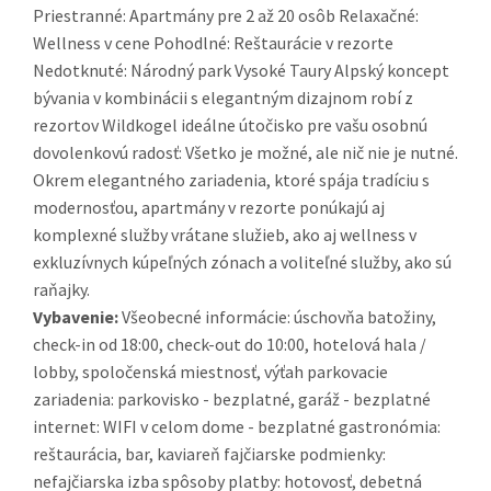
Priestranné: Apartmány pre 2 až 20 osôb Relaxačné:
Wellness v cene Pohodlné: Reštaurácie v rezorte
Nedotknuté: Národný park Vysoké Taury Alpský koncept
bývania v kombinácii s elegantným dizajnom robí z
rezortov Wildkogel ideálne útočisko pre vašu osobnú
dovolenkovú radosť: Všetko je možné, ale nič nie je nutné.
Okrem elegantného zariadenia, ktoré spája tradíciu s
modernosťou, apartmány v rezorte ponúkajú aj
komplexné služby vrátane služieb, ako aj wellness v
exkluzívnych kúpeľných zónach a voliteľné služby, ako sú
raňajky.
Vybavenie:
Všeobecné informácie: úschovňa batožiny,
check-in od 18:00, check-out do 10:00, hotelová hala /
lobby, spoločenská miestnosť, výťah parkovacie
zariadenia: parkovisko - bezplatné, garáž - bezplatné
internet: WIFI v celom dome - bezplatné gastronómia:
reštaurácia, bar, kaviareň fajčiarske podmienky:
nefajčiarska izba spôsoby platby: hotovosť, debetná