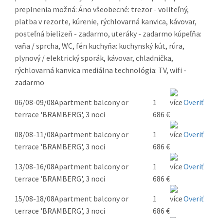
preplnenia možná: Áno všeobecné: trezor - voliteľný,
platba v rezorte, kúrenie, rýchlovarná kanvica, kávovar,
posteľná bielizeň - zadarmo, uteráky - zadarmo kúpeľňa:
vaňa / sprcha, WC, fén kuchyňa: kuchynský kút, rúra,
plynový / elektrický sporák, kávovar, chladnička,
rýchlovarná kanvica mediálna technológia: TV, wifi -
zadarmo
06/08-09/08
Apartment balcony or
1
Overiť
terrace 'BRAMBERG', 3 noci
686 €
08/08-11/08
Apartment balcony or
1
Overiť
terrace 'BRAMBERG', 3 noci
686 €
13/08-16/08
Apartment balcony or
1
Overiť
terrace 'BRAMBERG', 3 noci
686 €
15/08-18/08
Apartment balcony or
1
Overiť
terrace 'BRAMBERG', 3 noci
686 €