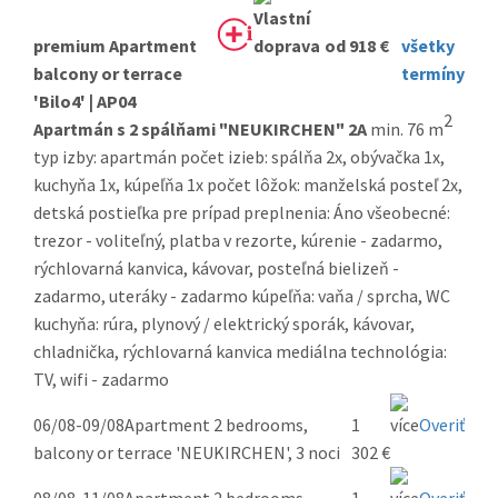
premium Apartment
od 918 €
všetky
balcony or terrace
termíny
'Bilo4' | AP04
2
Apartmán s 2 spálňami "NEUKIRCHEN" 2A
min. 76 m
typ izby: apartmán počet izieb: spálňa 2x, obývačka 1x,
kuchyňa 1x, kúpeľňa 1x počet lôžok: manželská posteľ 2x,
detská postieľka pre prípad preplnenia: Áno všeobecné:
trezor - voliteľný, platba v rezorte, kúrenie - zadarmo,
rýchlovarná kanvica, kávovar, posteľná bielizeň -
zadarmo, uteráky - zadarmo kúpeľňa: vaňa / sprcha, WC
kuchyňa: rúra, plynový / elektrický sporák, kávovar,
chladnička, rýchlovarná kanvica mediálna technológia:
TV, wifi - zadarmo
06/08-09/08
Apartment 2 bedrooms,
1
Overiť
balcony or terrace 'NEUKIRCHEN', 3 noci
302 €