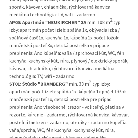
sporák, kávovar, chladnička, rýchlovarná kanvica
mediálna technológia: TV, wifi - zadarmo
2
AP05:
Apartmán "NEUKIRCHEN" 3A
min. 108 m
typ
izby: apartmán počet izieb: spálňa 1x, obývacia izba /
spálňová časť 1x, kuchyňa 1x, kúpeľňa 1x počet lôžok:
manželská posteľ 3x, detská postieľka v prípade
preplnenia: Áno kúpeľňa: vaňa / sprchovací kút, WC, fén
kuchyňa: kuchynský kút, rúra, plynový / elektrický sporák,
kávovar, chladnička, rýchlovarná kanvica mediálna
technológia: TV, wifi - zadarmo
2
ST01:
Štúdio "BRAMBERG"
min. 33 m
typ izby:
apartmán počet izieb: spálňa 1x, kúpeľňa 1x počet lôžok:
manželská posteľ 1x, detská postieľka pre prípad
preplnenia: Áno všeobecné: trezor - voliteľný, platí sa v
rezorte, kúrenie - zadarmo, rýchlovarná kanvica, kávovar,
posteľná bielizeň - zadarmo, uteráky - zadarmo kúpeľňa:
vaňa/sprcha, WC, fén kuchyňa: kuchynský kút, rúra,
plynový/elektrický sporák, kávovar, chladnička,