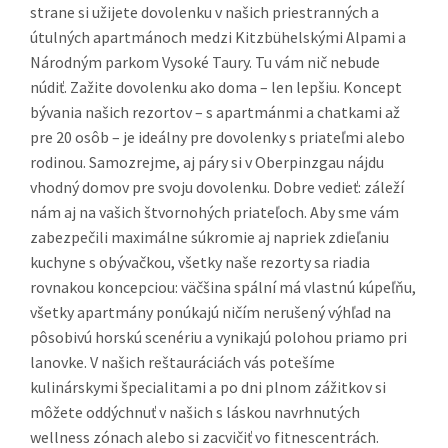
strane si užijete dovolenku v našich priestranných a
útulných apartmánoch medzi Kitzbühelskými Alpami a
Národným parkom Vysoké Taury. Tu vám nič nebude
núdiť. Zažite dovolenku ako doma – len lepšiu. Koncept
bývania našich rezortov – s apartmánmi a chatkami až
pre 20 osôb – je ideálny pre dovolenky s priateľmi alebo
rodinou. Samozrejme, aj páry si v Oberpinzgau nájdu
vhodný domov pre svoju dovolenku. Dobre vedieť: záleží
nám aj na vašich štvornohých priateľoch. Aby sme vám
zabezpečili maximálne súkromie aj napriek zdieľaniu
kuchyne s obývačkou, všetky naše rezorty sa riadia
rovnakou koncepciou: väčšina spální má vlastnú kúpeľňu,
všetky apartmány ponúkajú ničím nerušený výhľad na
pôsobivú horskú scenériu a vynikajú polohou priamo pri
lanovke. V našich reštauráciách vás potešíme
kulinárskymi špecialitami a po dni plnom zážitkov si
môžete oddýchnuť v našich s láskou navrhnutých
wellness zónach alebo si zacvičiť vo fitnescentrách.