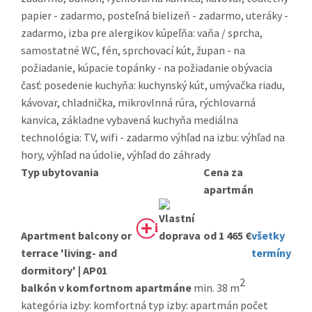
papier - zadarmo, posteľná bielizeň - zadarmo, uteráky -
zadarmo, izba pre alergikov kúpeľňa: vaňa / sprcha,
samostatné WC, fén, sprchovací kút, župan - na
požiadanie, kúpacie topánky - na požiadanie obývacia
časť: posedenie kuchyňa: kuchynský kút, umývačka riadu,
kávovar, chladnička, mikrovlnná rúra, rýchlovarná
kanvica, základne vybavená kuchyňa mediálna
technológia: TV, wifi - zadarmo výhľad na izbu: výhľad na
hory, výhľad na údolie, výhľad do záhrady
Typ ubytovania
Cena za
apartmán
Apartment balcony or
od 1 465 €
všetky
terrace 'living- and
termíny
dormitory' | AP01
2
balkón v komfortnom apartmáne
min. 38 m
kategória izby: komfortná typ izby: apartmán počet