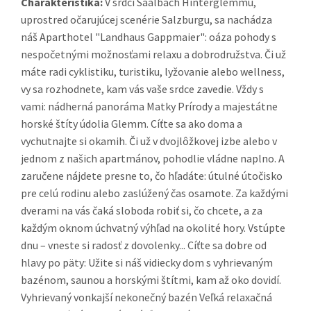
Charakteristika:
V srdci Saalbach Hinterglemmu,
uprostred očarujúcej scenérie Salzburgu, sa nachádza
náš Aparthotel "Landhaus Gappmaier": oáza pohody s
nespočetnými možnosťami relaxu a dobrodružstva. Či už
máte radi cyklistiku, turistiku, lyžovanie alebo wellness,
vy sa rozhodnete, kam vás vaše srdce zavedie. Vždy s
vami: nádherná panoráma Matky Prírody a majestátne
horské štíty údolia Glemm. Cíťte sa ako doma a
vychutnajte si okamih. Či už v dvojlôžkovej izbe alebo v
jednom z našich apartmánov, pohodlie vládne naplno. A
zaručene nájdete presne to, čo hľadáte: útulné útočisko
pre celú rodinu alebo zaslúžený čas osamote. Za každými
dverami na vás čaká sloboda robiť si, čo chcete, a za
každým oknom úchvatný výhľad na okolité hory. Vstúpte
dnu – vneste si radosť z dovolenky... Cíťte sa dobre od
hlavy po päty: Užite si náš vidiecky dom s vyhrievaným
bazénom, saunou a horskými štítmi, kam až oko dovidí.
Vyhrievaný vonkajší nekonečný bazén Veľká relaxačná