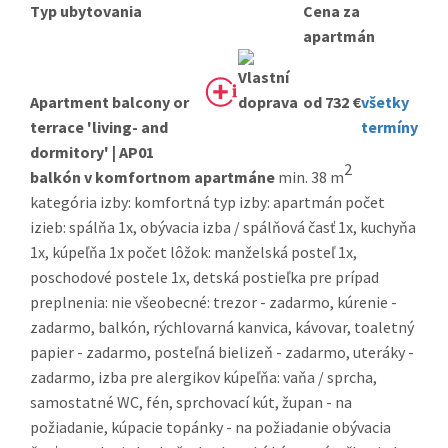
Typ ubytovania
Cena za
apartmán
Apartment balcony or
od 732 €
všetky
terrace 'living- and
termíny
dormitory' | AP01
2
balkón v komfortnom apartmáne
min. 38 m
kategória izby: komfortná typ izby: apartmán počet
izieb: spálňa 1x, obývacia izba / spálňová časť 1x, kuchyňa
1x, kúpeľňa 1x počet lôžok: manželská posteľ 1x,
poschodové postele 1x, detská postieľka pre prípad
preplnenia: nie všeobecné: trezor - zadarmo, kúrenie -
zadarmo, balkón, rýchlovarná kanvica, kávovar, toaletný
papier - zadarmo, posteľná bielizeň - zadarmo, uteráky -
zadarmo, izba pre alergikov kúpeľňa: vaňa / sprcha,
samostatné WC, fén, sprchovací kút, župan - na
požiadanie, kúpacie topánky - na požiadanie obývacia