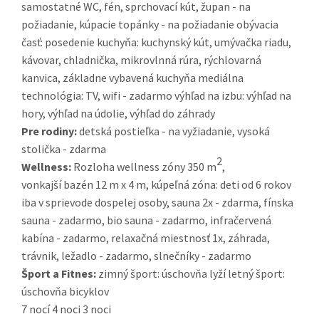
samostatné WC, fén, sprchovací kút, župan - na
požiadanie, kúpacie topánky - na požiadanie obývacia
časť: posedenie kuchyňa: kuchynský kút, umývačka riadu,
kávovar, chladnička, mikrovlnná rúra, rýchlovarná
kanvica, základne vybavená kuchyňa mediálna
technológia: TV, wifi - zadarmo výhľad na izbu: výhľad na
hory, výhľad na údolie, výhľad do záhrady
Pre rodiny:
detská postieľka - na vyžiadanie, vysoká
stolička - zdarma
2
Wellness:
Rozloha wellness zóny 350 m
,
vonkajší bazén 12 m x 4 m, kúpeľná zóna: deti od 6 rokov
iba v sprievode dospelej osoby, sauna 2x - zdarma, fínska
sauna - zadarmo, bio sauna - zadarmo, infračervená
kabína - zadarmo, relaxačná miestnosť 1x, záhrada,
trávnik, ležadlo - zadarmo, slnečníky - zadarmo
Šport a Fitnes:
zimný šport: úschovňa lyží letný šport:
úschovňa bicyklov
7 nocí
4 noci
3 noci