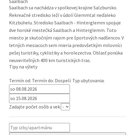
Saalbach
Saalbach sa nachádza v spolkovej krajine Salzbursko.
Rekreačné stredisko leží v údolí Glemmtal neďaleko
Kitzbühelu. Stredisko Saalbach - Hinterglemm spojuje
dve horské mestečká Saalbach a Hinterglemm. Toto
miesto je skutočným rajom pre športových nadšencov. V
letných mesiacoch sem mieria predovšetkým milovníci
pešej turistiky, cyklistiky a horolezectva. Oblasť ponúka
neuveriteľných 400 km turistických tras.
Tipy na výlety
Termín od:
Termín do:
Dospelí:
Typ ubytovania:
Zadajte počet osôb a vek: