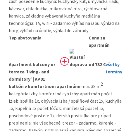
časť: posedenie kuchyňa: kuchynský kút, umývačka riadu,
kávovar, chladnička, mikrovlnná rúra, rýchlovarná
kanvica, základne vybavená kuchyňa mediálna
technológia: TV, wifi - zadarmo výhľad na izbu: výhľad na
hory, výhľad na údolie, výhľad do záhrady
Typ ubytovania
Cena za
apartmán
Apartment balcony or
od 732 €
všetky
terrace 'living- and
termíny
dormitory' | AP01
2
balkón v komfortnom apartmáne
min. 38 m
kategória izby: komfortná typ izby: apartmán počet
izieb: spálňa 1x, obývacia izba / spálňová časť 1x, kuchyňa
1x, kúpeľňa 1x počet lôžok: manželská posteľ 1x,
poschodové postele 1x, detská postieľka pre prípad
preplnenia: nie všeobecné: trezor - zadarmo, kúrenie -
zadarmo, balkón, rýchlovarná kanvica, kávovar, toaletný