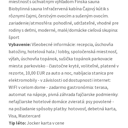
miestnosť s úchvatným výhľadom Fínska sauna
Biobylinná sauna Infračervená kabína Čajový kútik s
rôznymi čajmi, čerstvým ovocím a sušeným ovocím.
zariadenie/atmosféra: pohodlné, udržateľné, vhodné pre
rodiny s deťmi, moderné, malé/domácke cieľová skupina:
šport
Vybavenie:
Všeobecné informácie: recepcia, úschovňa
batožiny, hotelová hala / lobby, spoločenská miestnosť,
výťah, úschovňa topánok, sušička topánok parkovacie
miesta: parkovisko - čiastočne kryté, voliteľné, platené v
rezorte, 10,00 EUR za auto a noc, nabíjacia stanica pre
elektromobily - v závislosti od dostupnosti internet:
WIFI v celom dome - zadarmo gastronómia: terasa,
automat na nápoje, pivná záhrada fajčiarske podmienky:
nefajčiarske hotelové domáce zvieratá: psy povolené -
na požiadanie spôsoby platby: hotovosť, debetná karta,
Visa, Mastercard
Tip léto:
Jocker karta v cene