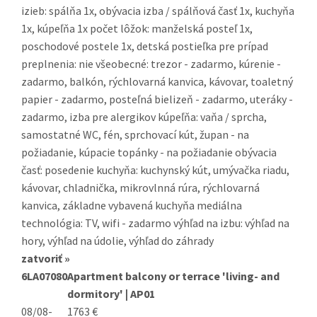
izieb: spálňa 1x, obývacia izba / spálňová časť 1x, kuchyňa
1x, kúpeľňa 1x počet lôžok: manželská posteľ 1x,
poschodové postele 1x, detská postieľka pre prípad
preplnenia: nie všeobecné: trezor - zadarmo, kúrenie -
zadarmo, balkón, rýchlovarná kanvica, kávovar, toaletný
papier - zadarmo, posteľná bielizeň - zadarmo, uteráky -
zadarmo, izba pre alergikov kúpeľňa: vaňa / sprcha,
samostatné WC, fén, sprchovací kút, župan - na
požiadanie, kúpacie topánky - na požiadanie obývacia
časť: posedenie kuchyňa: kuchynský kút, umývačka riadu,
kávovar, chladnička, mikrovlnná rúra, rýchlovarná
kanvica, základne vybavená kuchyňa mediálna
technológia: TV, wifi - zadarmo výhľad na izbu: výhľad na
hory, výhľad na údolie, výhľad do záhrady
zatvoriť »
6LA07080
Apartment balcony or terrace 'living- and
dormitory' | AP01
08/08-
1763 €