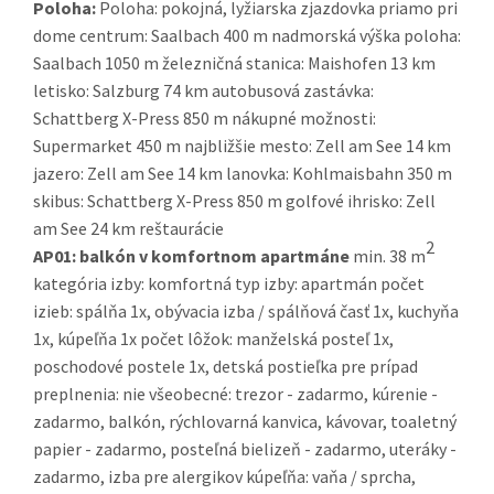
Poloha:
Poloha: pokojná, lyžiarska zjazdovka priamo pri
dome centrum: Saalbach 400 m nadmorská výška poloha:
Saalbach 1050 m železničná stanica: Maishofen 13 km
letisko: Salzburg 74 km autobusová zastávka:
Schattberg X-Press 850 m nákupné možnosti:
Supermarket 450 m najbližšie mesto: Zell am See 14 km
jazero: Zell am See 14 km lanovka: Kohlmaisbahn 350 m
skibus: Schattberg X-Press 850 m golfové ihrisko: Zell
am See 24 km reštaurácie
2
AP01:
balkón v komfortnom apartmáne
min. 38 m
kategória izby: komfortná typ izby: apartmán počet
izieb: spálňa 1x, obývacia izba / spálňová časť 1x, kuchyňa
1x, kúpeľňa 1x počet lôžok: manželská posteľ 1x,
poschodové postele 1x, detská postieľka pre prípad
preplnenia: nie všeobecné: trezor - zadarmo, kúrenie -
zadarmo, balkón, rýchlovarná kanvica, kávovar, toaletný
papier - zadarmo, posteľná bielizeň - zadarmo, uteráky -
zadarmo, izba pre alergikov kúpeľňa: vaňa / sprcha,