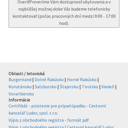
Overiť
Preveríme Vám dostupnosť ubytovania a v
najbližšej možnej dobe Vás budeme telefonicky
kontaktovať (počas pracovných dní medzi 9:00 - 17:00
hod).
Oblasti / letoviská
Burgenland
|
Dolné Rakúsko
|
Horné Rakúsko
|
Korutánsko
|
Salzbursko
|
Štajersko
|
Tirolsko
|
Viedeň
|
Vorarlbersko
Informácie
Certifikát - poistenie pre prípad úpadku - Cestovní
kancelář Ludor, spol. s r.o.
Výpis z obchodného registra - formát pdf
Výpis z obchodného registra | Cestovní kancelář Ludor,