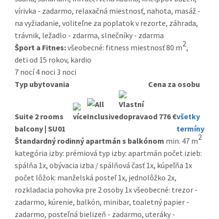
vírivka - zadarmo, relaxačná miestnosť, nahota, masáž -
na vyžiadanie, voliteľne za poplatok v rezorte, záhrada,
trávnik, ležadlo - zdarma, slnečníky - zdarma
2
Šport a Fitnes:
všeobecné: fitness miestnosť 80 m
,
deti od 15 rokov, kardio
7 nocí
4 noci
3 noci
Typ ubytovania
Cena za osobu
Suite 2 rooms
od 776 €
všetky
balcony | SU01
termíny
2
Štandardný rodinný apartmán s balkónom
min. 47 m
kategória izby: prémiová typ izby: apartmán počet izieb:
spálňa 1x, obývacia izba / spálňová časť 1x, kúpeľňa 1x
počet lôžok: manželská posteľ 1x, jednolôžko 2x,
rozkladacia pohovka pre 2 osoby 1x všeobecné: trezor -
zadarmo, kúrenie, balkón, minibar, toaletný papier -
zadarmo, posteľná bielizeň - zadarmo, uteráky -