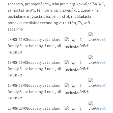
zadarmo, prepojené izby, izba pre alergikov kúpeľňa: WC,
samostatné WC, fén, vaňa, sprchovací kút, župan - na
požiadanie obývacia izba: písací stôl, rozkladacia
pohovka mediálna technológia: telefón, TV, wifi -
zadarmo
08/08-11/08
dospelý v standard
1
Overiť
family Suite balcony, 3 noci , all
048 €
inclusive
13/08-16/08
dospelý v standard
1
Overiť
family Suite balcony, 3 noci , all
048 €
inclusive
15/08-18/08
dospelý v standard
1
Overiť
family Suite balcony, 3 noci , all
048 €
inclusive
20/08-23/08
dospelý v standard
1
Overiť