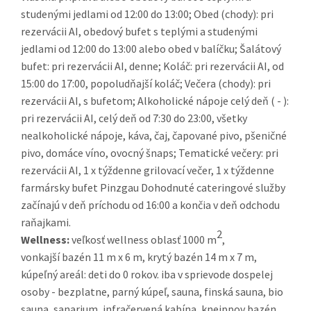
studenými jedlami od 12:00 do 13:00; Obed (chody): pri
rezervácii AI, obedový bufet s teplými a studenými
jedlami od 12:00 do 13:00 alebo obed v balíčku; Šalátový
bufet: pri rezervácii AI, denne; Koláč: pri rezervácii AI, od
15:00 do 17:00, popoludňajší koláč; Večera (chody): pri
rezervácii AI, s bufetom; Alkoholické nápoje celý deň ( - ):
pri rezervácii AI, celý deň od 7:30 do 23:00, všetky
nealkoholické nápoje, káva, čaj, čapované pivo, pšeničné
pivo, domáce víno, ovocný šnaps; Tematické večery: pri
rezervácii AI, 1 x týždenne grilovací večer, 1 x týždenne
farmársky bufet Pinzgau Dohodnuté cateringové služby
začínajú v deň príchodu od 16:00 a končia v deň odchodu
raňajkami.
2
Wellness:
veľkosť wellness oblasť 1000 m
,
vonkajší bazén 11 m x 6 m, krytý bazén 14 m x 7 m,
kúpeľný areál: deti do 0 rokov. iba v sprievode dospelej
osoby - bezplatne, parný kúpeľ, sauna, finská sauna, bio
sauna, sanarium, infračervená kabína, kneippov bazén,