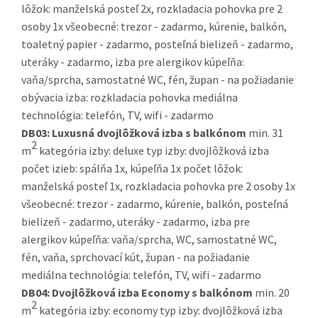
lôžok: manželská posteľ 2x, rozkladacia pohovka pre 2
osoby 1x všeobecné: trezor - zadarmo, kúrenie, balkón,
toaletný papier - zadarmo, posteľná bielizeň - zadarmo,
uteráky - zadarmo, izba pre alergikov kúpeľňa:
vaňa/sprcha, samostatné WC, fén, župan - na požiadanie
obývacia izba: rozkladacia pohovka mediálna
technológia: telefón, TV, wifi - zadarmo
DB03:
Luxusná dvojlôžková izba s balkónom
min. 31
2
m
kategória izby: deluxe typ izby: dvojlôžková izba
počet izieb: spálňa 1x, kúpeľňa 1x počet lôžok:
manželská posteľ 1x, rozkladacia pohovka pre 2 osoby 1x
všeobecné: trezor - zadarmo, kúrenie, balkón, posteľná
bielizeň - zadarmo, uteráky - zadarmo, izba pre
alergikov kúpeľňa: vaňa/sprcha, WC, samostatné WC,
fén, vaňa, sprchovací kút, župan - na požiadanie
mediálna technológia: telefón, TV, wifi - zadarmo
DB04:
Dvojlôžková izba Economy s balkónom
min. 20
2
m
kategória izby: economy typ izby: dvojlôžková izba