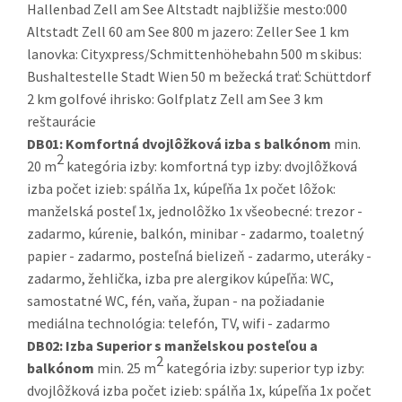
Hallenbad Zell am See Altstadt najbližšie mesto:000
Altstadt Zell 60 am See 800 m jazero: Zeller See 1 km
lanovka: Cityxpress/Schmittenhöhebahn 500 m skibus:
Bushaltestelle Stadt Wien 50 m bežecká trať: Schüttdorf
2 km golfové ihrisko: Golfplatz Zell am See 3 km
reštaurácie
DB01:
Komfortná dvojlôžková izba s balkónom
min.
2
20 m
kategória izby: komfortná typ izby: dvojlôžková
izba počet izieb: spálňa 1x, kúpeľňa 1x počet lôžok:
manželská posteľ 1x, jednolôžko 1x všeobecné: trezor -
zadarmo, kúrenie, balkón, minibar - zadarmo, toaletný
papier - zadarmo, posteľná bielizeň - zadarmo, uteráky -
zadarmo, žehlička, izba pre alergikov kúpeľňa: WC,
samostatné WC, fén, vaňa, župan - na požiadanie
mediálna technológia: telefón, TV, wifi - zadarmo
DB02:
Izba Superior s manželskou posteľou a
2
balkónom
min. 25 m
kategória izby: superior typ izby:
dvojlôžková izba počet izieb: spálňa 1x, kúpeľňa 1x počet