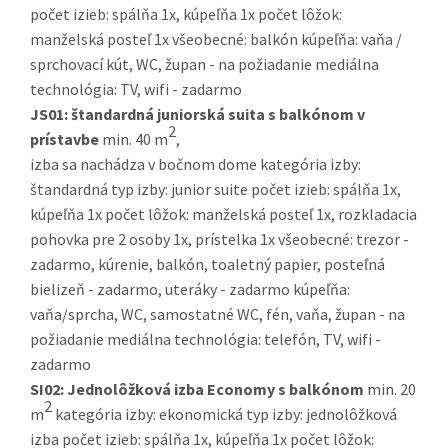
počet izieb: spálňa 1x, kúpeľňa 1x počet lôžok:
manželská posteľ 1x všeobecné: balkón kúpeľňa: vaňa /
sprchovací kút, WC, župan - na požiadanie mediálna
technológia: TV, wifi - zadarmo
JS01:
štandardná juniorská suita s balkónom v
2
prístavbe
min. 40 m
,
izba sa nachádza v bočnom dome kategória izby:
štandardná typ izby: junior suite počet izieb: spálňa 1x,
kúpeľňa 1x počet lôžok: manželská posteľ 1x, rozkladacia
pohovka pre 2 osoby 1x, prístelka 1x všeobecné: trezor -
zadarmo, kúrenie, balkón, toaletný papier, posteľná
bielizeň - zadarmo, uteráky - zadarmo kúpeľňa:
vaňa/sprcha, WC, samostatné WC, fén, vaňa, župan - na
požiadanie mediálna technológia: telefón, TV, wifi -
zadarmo
SI02:
Jednolôžková izba Economy s balkónom
min. 20
2
m
kategória izby: ekonomická typ izby: jednolôžková
izba počet izieb: spálňa 1x, kúpeľňa 1x počet lôžok: