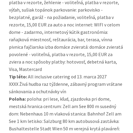
platba v rezorte, žehlenie - voliteľná, platba v rezorte,
výťah, sušiak topánok parkovanie: parkovisko -
bezplatné, garáž - na požiadanie, voliteľná, platba v
rezorte, 15,00 EUR za auto a noc internet: WIFI v celom
dome - zadarmo, internetový kútik gastronómia:
raňajková miestnosť, reštaurácia, bar, terasa, vínna
pivnica fajčiarska izba domáce zvieratá: domáce zvieratá
povolené - voliteľná, platba v rezorte, 15,00 EUR za
zviera a noc spôsoby platby: hotovosť, debetná karta,
Visa, Mastercard
Tip léto:
All inclusive catering od 13. marca 2027
XXXX Živá hudba raz týždenne, zábavný program vrátane
sánkovania a ochutnávky vín
Poloha:
poloha: pri lese, kľud, zjazdovka pri dome,
mestská hranica centrum: Zell am See 800 m susedný
dom: Nebenhaus 10 m vlaková stanica: Bahnhof Zell am
See 1 km letisko: Salzburg 80 km autobusová zastávka:
Bushaltestelle Stadt Wien 50 m verejná krytá plaváreň: