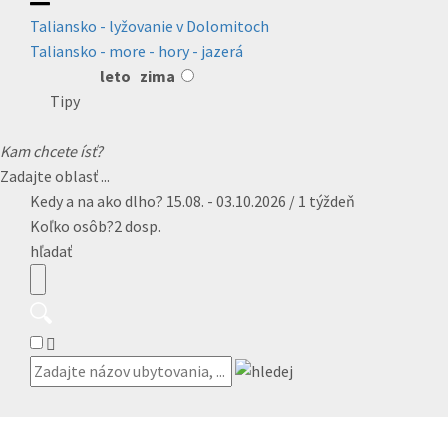
Taliansko - lyžovanie v Dolomitoch
Taliansko - more - hory - jazerá
leto
zima
Tipy
Kam chcete ísť?
Zadajte oblasť ...
Kedy a na ako dlho?
15.08. - 03.10.2026 / 1 týždeň
Koľko osôb?
2 dosp.
hľadať