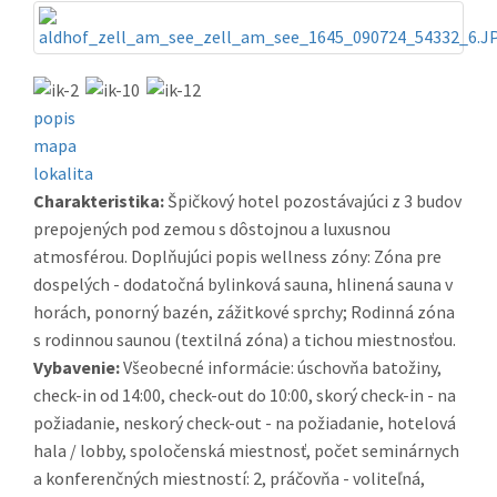
popis
mapa
lokalita
Charakteristika:
Špičkový hotel pozostávajúci z 3 budov
prepojených pod zemou s dôstojnou a luxusnou
atmosférou. Doplňujúci popis wellness zóny: Zóna pre
dospelých - dodatočná bylinková sauna, hlinená sauna v
horách, ponorný bazén, zážitkové sprchy; Rodinná zóna
s rodinnou saunou (textilná zóna) a tichou miestnosťou.
Vybavenie:
Všeobecné informácie: úschovňa batožiny,
check-in od 14:00, check-out do 10:00, skorý check-in - na
požiadanie, neskorý check-out - na požiadanie, hotelová
hala / lobby, spoločenská miestnosť, počet seminárnych
a konferenčných miestností: 2, práčovňa - voliteľná,