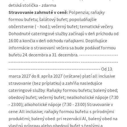
detská stolička - zdarma
Stravovanie zahrnuté v ceně:
Polpenzia; raňajky
formou bufetu; šalátový bufet; popoludňajšie
občerstvenie ( - hod.); večerný bufet; tematické večery.
Dohodnuté cateringové služby začínajú v deň príchodu od
16:00 a končia v deň odchodu raňajkami. Doplňujúce
informácie o stravovaní: večera sa bude podávať formou
bufetu 24. decembra a 31. decembra. -----------------------
------------------------------------------ ----------------------
------------------------------------------------------ Od 13.
marca 2027 do 8. apríla 2027 (vrátane) platí all inclusive
stravovanie (bez príplatku) a zahŕňa nasledujúce
cateringové služby: Raňajky formou bufetu; balený obed;
obedový bufet; večerný bufet; nealkoholické nápoje (7:30
- 23:00); alkoholické nápoje (7:30 - 23:00) Stravovanie v
cene: All inclusive; raňajky formou bufetu: s prírodnými
produktmi; balený obed: pri rezervácii AI, balený obed na
vlastnú prípravu alebo obedový bufet s teplými a