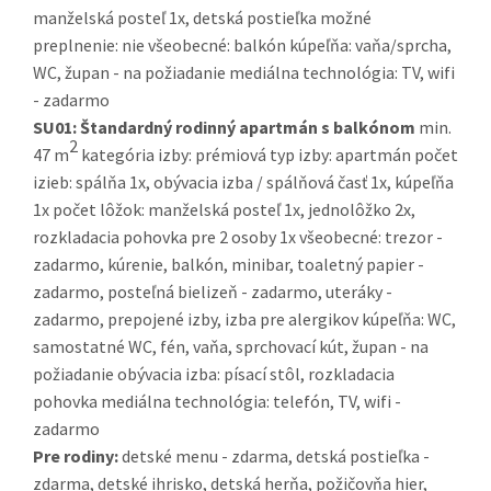
manželská posteľ 1x, detská postieľka možné
preplnenie: nie všeobecné: balkón kúpeľňa: vaňa/sprcha,
WC, župan - na požiadanie mediálna technológia: TV, wifi
- zadarmo
SU01:
Štandardný rodinný apartmán s balkónom
min.
2
47 m
kategória izby: prémiová typ izby: apartmán počet
izieb: spálňa 1x, obývacia izba / spálňová časť 1x, kúpeľňa
1x počet lôžok: manželská posteľ 1x, jednolôžko 2x,
rozkladacia pohovka pre 2 osoby 1x všeobecné: trezor -
zadarmo, kúrenie, balkón, minibar, toaletný papier -
zadarmo, posteľná bielizeň - zadarmo, uteráky -
zadarmo, prepojené izby, izba pre alergikov kúpeľňa: WC,
samostatné WC, fén, vaňa, sprchovací kút, župan - na
požiadanie obývacia izba: písací stôl, rozkladacia
pohovka mediálna technológia: telefón, TV, wifi -
zadarmo
Pre rodiny:
detské menu - zdarma, detská postieľka -
zdarma, detské ihrisko, detská herňa, požičovňa hier,