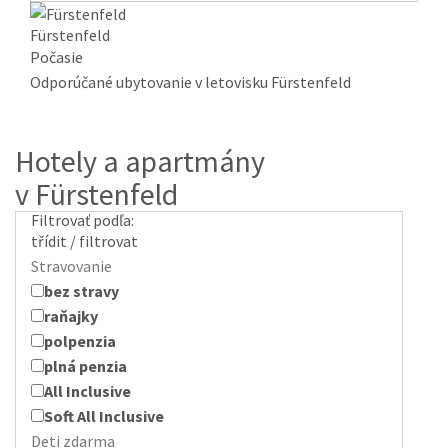
Fürstenfeld
Počasie
Odporúčané ubytovanie v letovisku Fürstenfeld
Hotely a apartmány
v Fürstenfeld
Filtrovať podľa:
třídit / filtrovat
Stravovanie
bez stravy
raňajky
polpenzia
plná penzia
All Inclusive
Soft All Inclusive
Deti zdarma