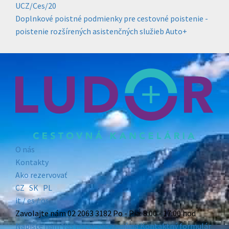
UCZ/Ces/20
Doplnkové poistné podmienky pre cestovné poistenie -
poistenie rozšírených asistenčných služieb Auto+
O nás
Kontakty
Ako rezervovať
CZ
SK
PL
it /
es
/ ös
Zavolajte nám
02 2063 3182
Po - Pia: 8:00 - 17:00 hod
Napíšte nám
Váš názor nás zaujíma
Kontaktný formulár