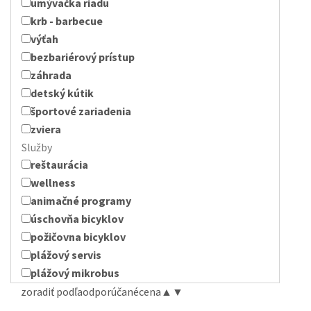
umývačka riadu
krb - barbecue
výťah
bezbariérový prístup
záhrada
detský kútik
športové zariadenia
zviera
Služby
reštaurácia
wellness
animačné programy
úschovňa bicyklov
požičovna bicyklov
plážový servis
plážový mikrobus
zoradiť podľa
odporúčané
cena
▲
▼