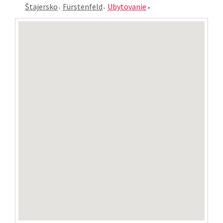
Štajersko
Fürstenfeld
Ubytovanie