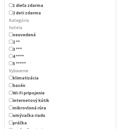
1 dieťa zdarma
2 deti zdarma
Kategória
hotela
neuvedená
2 **
3 ***
4 ****
5 *****
Vybavenie
klimatizácia
bazén
Wi-Fi pripojenie
internetový kútik
mikrovlnná rúra
umývačka riadu
práčka