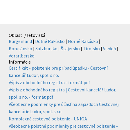
Oblasti / letoviská
Burgenland
|
Dolné Rakúsko
|
Horné Rakúsko
|
Korutánsko
|
Salzbursko
|
Štajersko
|
Tirolsko
|
Viedeň
|
Vorarlbersko
Informácie
Certifikát - poistenie pre prípad úpadku - Cestovní
kancelář Ludor, spol. s r.o.
Výpis z obchodného registra - formát pdf
Výpis z obchodného registra | Cestovní kancelář Ludor,
spol. s r.o. - formát pdf
Všeobecné podmienky pre účasť na zájazdoch Cestovnej
kancelárie Ludor, spol. s r.o.
Komplexné cestovné poistenie - UNIQA
Všeobecné poistné podmienky pre cestovné poistenie –