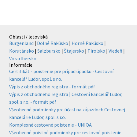
Oblasti / letoviská
Burgenland
|
Dolné Rakúsko
|
Horné Rakúsko
|
Korutánsko
|
Salzbursko
|
Štajersko
|
Tirolsko
|
Viedeň
|
Vorarlbersko
Informácie
Certifikát - poistenie pre prípad úpadku - Cestovní
kancelář Ludor, spol. s r.o.
Výpis z obchodného registra - formát pdf
Výpis z obchodného registra | Cestovní kancelář Ludor,
spol. s r.o. - formát pdf
Všeobecné podmienky pre účasť na zájazdoch Cestovnej
kancelárie Ludor, spol. s r.o.
Komplexné cestovné poistenie - UNIQA
Všeobecné poistné podmienky pre cestovné poistenie –