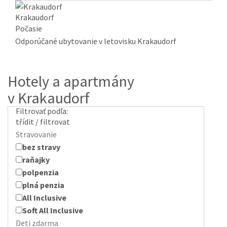
Krakaudorf
Počasie
Odporúčané ubytovanie v letovisku Krakaudorf
Hotely a apartmány
v Krakaudorf
Filtrovať podľa:
třídit / filtrovat
Stravovanie
bez stravy
raňajky
polpenzia
plná penzia
All Inclusive
Soft All Inclusive
Deti zdarma