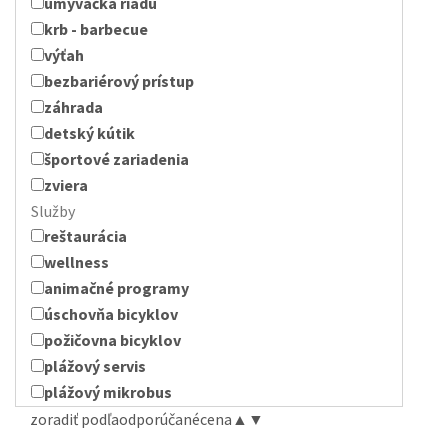
umývačka riadu
krb - barbecue
výťah
bezbariérový prístup
záhrada
detský kútik
športové zariadenia
zviera
Služby
reštaurácia
wellness
animačné programy
úschovňa bicyklov
požičovna bicyklov
plážový servis
plážový mikrobus
zoradiť podľa
odporúčané
cena
▲
▼