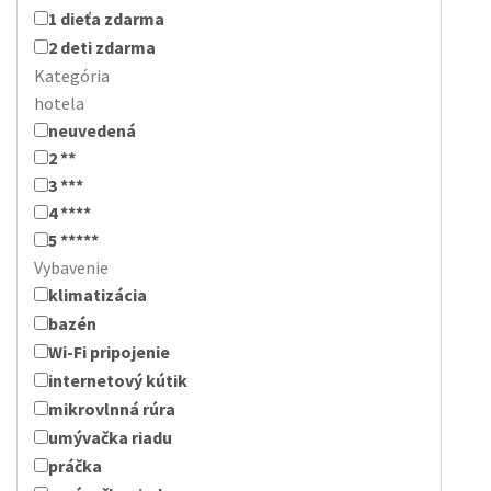
1 dieťa zdarma
2 deti zdarma
Kategória
hotela
neuvedená
2 **
3 ***
4 ****
5 *****
Vybavenie
klimatizácia
bazén
Wi-Fi pripojenie
internetový kútik
mikrovlnná rúra
umývačka riadu
práčka