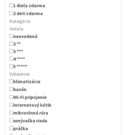
1 dieťa zdarma
2 deti zdarma
Kategória
hotela
neuvedená
2 **
3 ***
4 ****
5 *****
Vybavenie
klimatizácia
bazén
Wi-Fi pripojenie
internetový kútik
mikrovlnná rúra
umývačka riadu
práčka