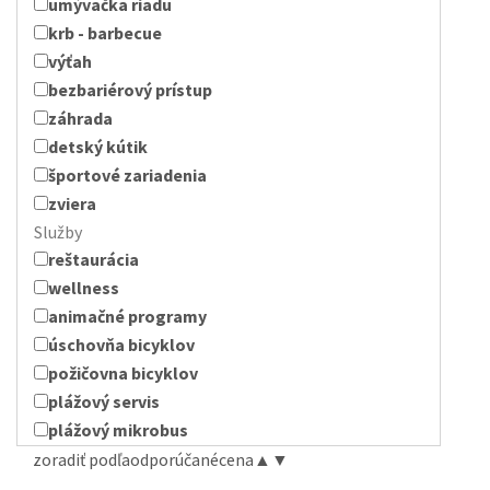
umývačka riadu
krb - barbecue
výťah
bezbariérový prístup
záhrada
detský kútik
športové zariadenia
zviera
Služby
reštaurácia
wellness
animačné programy
úschovňa bicyklov
požičovna bicyklov
plážový servis
plážový mikrobus
zoradiť podľa
odporúčané
cena
▲
▼