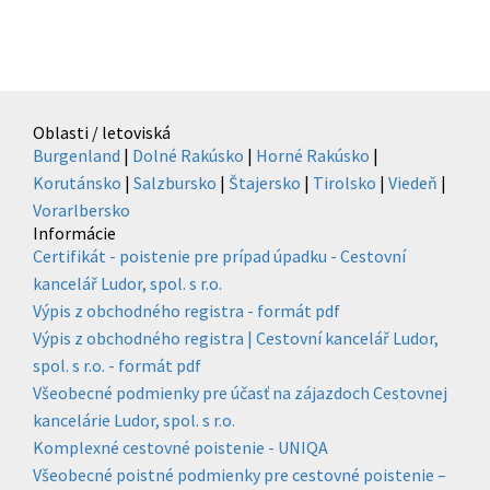
Oblasti / letoviská
Burgenland
|
Dolné Rakúsko
|
Horné Rakúsko
|
Korutánsko
|
Salzbursko
|
Štajersko
|
Tirolsko
|
Viedeň
|
Vorarlbersko
Informácie
Certifikát - poistenie pre prípad úpadku - Cestovní
kancelář Ludor, spol. s r.o.
Výpis z obchodného registra - formát pdf
Výpis z obchodného registra | Cestovní kancelář Ludor,
spol. s r.o. - formát pdf
Všeobecné podmienky pre účasť na zájazdoch Cestovnej
kancelárie Ludor, spol. s r.o.
Komplexné cestovné poistenie - UNIQA
Všeobecné poistné podmienky pre cestovné poistenie –