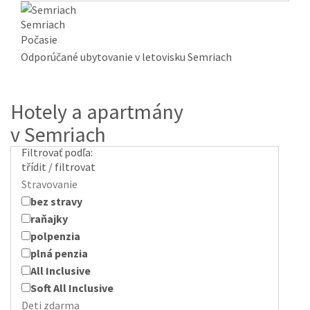
Semriach
Počasie
Odporúčané ubytovanie v letovisku Semriach
Hotely a apartmány
v Semriach
Filtrovať podľa:
třídit / filtrovat
Stravovanie
bez stravy
raňajky
polpenzia
plná penzia
All Inclusive
Soft All Inclusive
Deti zdarma