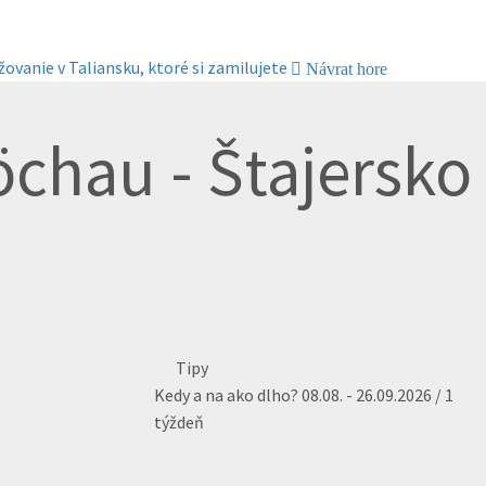
žovanie v Taliansku, ktoré si zamilujete
Návrat hore
öchau - Štajersko
Tipy
Kedy a na ako dlho?
08.08. - 26.09.2026 / 1
týždeň