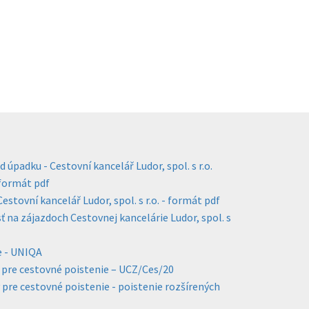
d úpadku - Cestovní kancelář Ludor, spol. s r.o.
 formát pdf
estovní kancelář Ludor, spol. s r.o. - formát pdf
 na zájazdoch Cestovnej kancelárie Ludor, spol. s
e - UNIQA
pre cestovné poistenie – UCZ/Ces/20
re cestovné poistenie - poistenie rozšírených