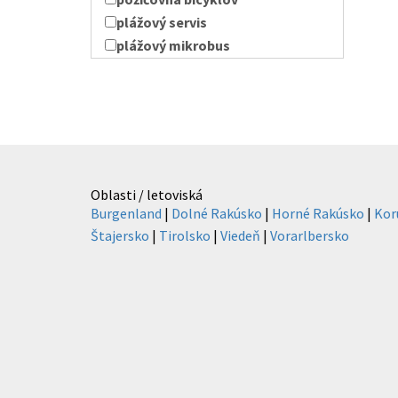
plážový servis
plážový mikrobus
Oblasti / letoviská
Burgenland
|
Dolné Rakúsko
|
Horné Rakúsko
|
Kor
Štajersko
|
Tirolsko
|
Viedeň
|
Vorarlbersko