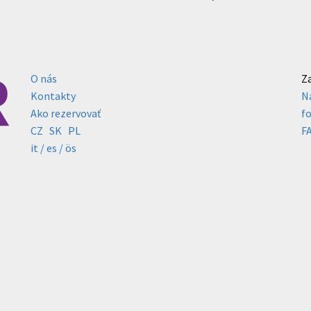
O nás
Z
Kontakty
N
Ako rezervovať
f
CZ
SK
PL
F
it /
es
/ ös