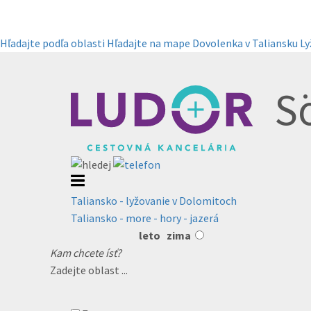
Hľadajte podľa oblasti
Hľadajte na mape
Dovolenka v Taliansku
Ly
S
Taliansko - lyžovanie v Dolomitoch
Taliansko - more - hory - jazerá
leto
zima
Kam chcete ísť?
Zadejte oblast ...