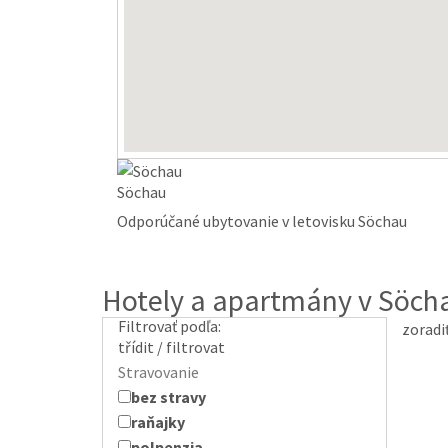
Söchau
Odporúčané ubytovanie v letovisku Söchau
Hotely a apartmány v Söch
Filtrovať podľa:
zoradi
třídit / filtrovat
Stravovanie
bez stravy
raňajky
polpenzia