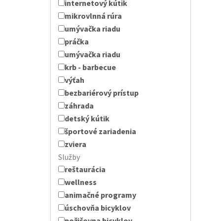
internetový kútik
mikrovlnná rúra
umývačka riadu
práčka
umývačka riadu
krb - barbecue
výťah
bezbariérový prístup
záhrada
detský kútik
športové zariadenia
zviera
Služby
reštaurácia
wellness
animačné programy
úschovňa bicyklov
požičovna bicyklov