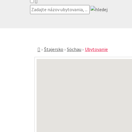
Štajersko
Söchau
Ubytovanie