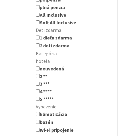
plná penzia
All Inclusive
Soft All Inclusive
Deti zdarma
1 dieťa zdarma
2 deti zdarma
Kategória
hotela
neuvedená
2 **
3 ***
4 ****
5 *****
Vybavenie
klimatizácia
bazén
Wi-Fi pripojenie