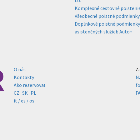
r.o.
Komplexné cestovné poisteni
Všeobecné poistné podmienky 
Doplnkové poistné podmienky p
asistenčných služieb Auto+
O nás
Z
Kontakty
N
Ako rezervovať
f
CZ
SK
PL
F
it /
es
/ ös