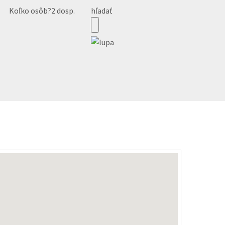
Koľko osôb?
2 dosp.
hľadať