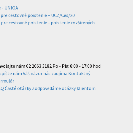
e - UNIQA
pre cestovné poistenie – UCZ/Ces/20
re cestovné poistenie - poistenie rozšírených
avolajte nám
02 2063 3182
Po - Pia: 8:00 - 17:00 hod
apíšte nám
Váš názor nás zaujíma
Kontaktný
ormulár
AQ
Časté otázky
Zodpovedáme otázky klientom