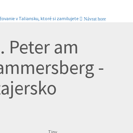
žovanie v Taliansku, ktoré si zamilujete
Návrat hore
. Peter am
ammersberg -
tajersko
Tipy