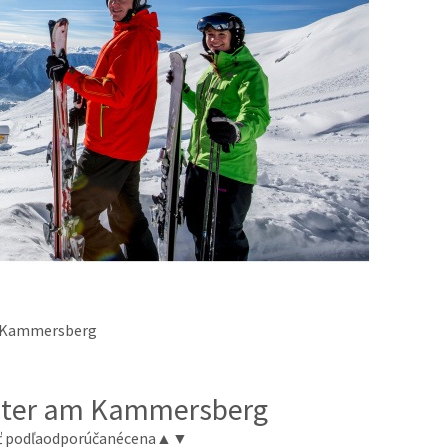
am Kammersberg
Peter am Kammersberg
ť podľa
odporúčané
cena
▲
▼