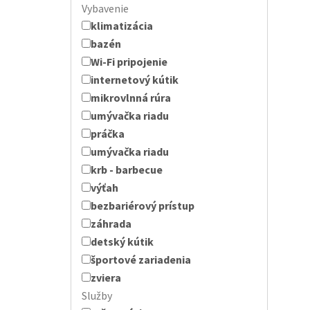
Vybavenie
klimatizácia
bazén
Wi-Fi pripojenie
internetový kútik
mikrovlnná rúra
umývačka riadu
práčka
umývačka riadu
krb - barbecue
výťah
bezbariérový prístup
záhrada
detský kútik
športové zariadenia
zviera
Služby