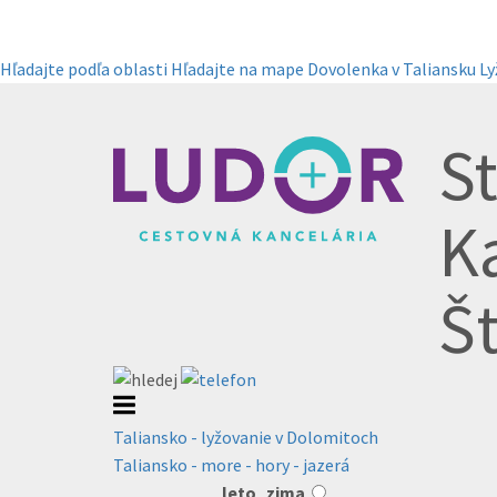
Hľadajte podľa oblasti
Hľadajte na mape
Dovolenka v Taliansku
Ly
St
K
Š
Taliansko - lyžovanie v Dolomitoch
Taliansko - more - hory - jazerá
leto
zima