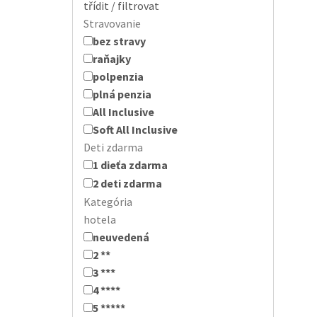
třídit / filtrovat
Stravovanie
bez stravy
raňajky
polpenzia
plná penzia
All Inclusive
Soft All Inclusive
Deti zdarma
1 dieťa zdarma
2 deti zdarma
Kategória
hotela
neuvedená
2 **
3 ***
4 ****
5 *****