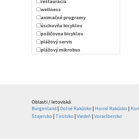
reštaurácia
wellness
animačné programy
úschovňa bicyklov
požičovna bicyklov
plážový servis
plážový mikrobus
Oblasti / letoviská
Burgenland
|
Dolné Rakúsko
|
Horné Rakúsko
|
Kor
Štajersko
|
Tirolsko
|
Viedeň
|
Vorarlbersko