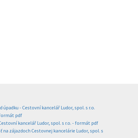
d úpadku - Cestovní kancelář Ludor, spol. s r.o.
 formát pdf
estovní kancelář Ludor, spol. s r.o. - formát pdf
 na zájazdoch Cestovnej kancelárie Ludor, spol. s