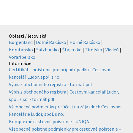
Oblasti / letoviská
Burgenland
|
Dolné Rakúsko
|
Horné Rakúsko
|
Korutánsko
|
Salzbursko
|
Štajersko
|
Tirolsko
|
Viedeň
|
Vorarlbersko
Informácie
Certifikát - poistenie pre prípad úpadku - Cestovní
kancelář Ludor, spol. s r.o.
Výpis z obchodného registra - formát pdf
Výpis z obchodného registra | Cestovní kancelář Ludor,
spol. s r.o. - formát pdf
Všeobecné podmienky pre účasť na zájazdoch Cestovnej
kancelárie Ludor, spol. s r.o.
Komplexné cestovné poistenie - UNIQA
Všeobecné poistné podmienky pre cestovné poistenie –