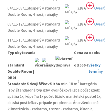
04/11-08/11
dospelý v standard
318 €
Overiť
Double Room, 4 noci , raňajky
08/11-12/11
dospelý v standard
318 €
Overiť
Double Room, 4 noci , raňajky
11/11-15/11
dospelý v standard
318 €
Overiť
Double Room, 4 noci , raňajky
Typ ubytovania
Cena za osobu
standard
od 556 €
všetky
Double Room |
termíny
DB01
2
Štandardná dvojlôžková izba
min. 18 m
kategória
izby: štandardná typ izby: dvojlôžková izba počet izieb:
spálňa 1x, kúpeľňa 1x počet lôžok: manželská posteľ 1x,
detská postieľka v prípade preplnenia: Áno všeobecné:
klimatizácia - zadarmo, trezor - zadarmo, kúrenie,