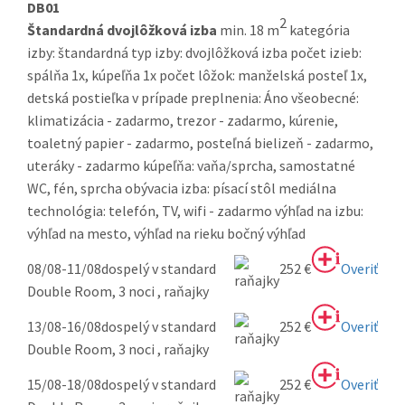
DB01
2
Štandardná dvojlôžková izba
min. 18 m
kategória
izby: štandardná typ izby: dvojlôžková izba počet izieb:
spálňa 1x, kúpeľňa 1x počet lôžok: manželská posteľ 1x,
detská postieľka v prípade preplnenia: Áno všeobecné:
klimatizácia - zadarmo, trezor - zadarmo, kúrenie,
toaletný papier - zadarmo, posteľná bielizeň - zadarmo,
uteráky - zadarmo kúpeľňa: vaňa/sprcha, samostatné
WC, fén, sprcha obývacia izba: písací stôl mediálna
technológia: telefón, TV, wifi - zadarmo výhľad na izbu:
výhľad na mesto, výhľad na rieku bočný výhľad
08/08-11/08
dospelý v standard
252 €
Overiť
Double Room, 3 noci , raňajky
13/08-16/08
dospelý v standard
252 €
Overiť
Double Room, 3 noci , raňajky
15/08-18/08
dospelý v standard
252 €
Overiť