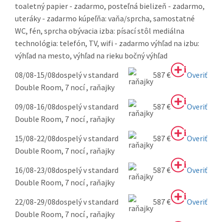
toaletný papier - zadarmo, posteľná bielizeň - zadarmo,
uteráky - zadarmo kúpeľňa: vaňa/sprcha, samostatné
WC, fén, sprcha obývacia izba: písací stôl mediálna
technológia: telefón, TV, wifi - zadarmo výhľad na izbu:
výhľad na mesto, výhľad na rieku bočný výhľad
08/08-15/08
dospelý v standard
587 €
Overiť
Double Room, 7 nocí , raňajky
09/08-16/08
dospelý v standard
587 €
Overiť
Double Room, 7 nocí , raňajky
15/08-22/08
dospelý v standard
587 €
Overiť
Double Room, 7 nocí , raňajky
16/08-23/08
dospelý v standard
587 €
Overiť
Double Room, 7 nocí , raňajky
22/08-29/08
dospelý v standard
587 €
Overiť
Double Room, 7 nocí , raňajky