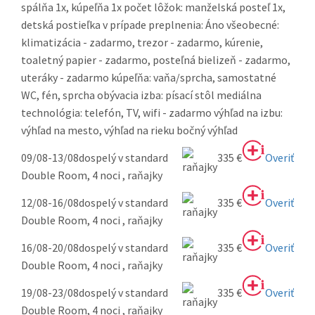
spálňa 1x, kúpeľňa 1x počet lôžok: manželská posteľ 1x,
detská postieľka v prípade preplnenia: Áno všeobecné:
klimatizácia - zadarmo, trezor - zadarmo, kúrenie,
toaletný papier - zadarmo, posteľná bielizeň - zadarmo,
uteráky - zadarmo kúpeľňa: vaňa/sprcha, samostatné
WC, fén, sprcha obývacia izba: písací stôl mediálna
technológia: telefón, TV, wifi - zadarmo výhľad na izbu:
výhľad na mesto, výhľad na rieku bočný výhľad
09/08-13/08
dospelý v standard
335 €
Overiť
Double Room, 4 noci , raňajky
12/08-16/08
dospelý v standard
335 €
Overiť
Double Room, 4 noci , raňajky
16/08-20/08
dospelý v standard
335 €
Overiť
Double Room, 4 noci , raňajky
19/08-23/08
dospelý v standard
335 €
Overiť
Double Room, 4 noci , raňajky