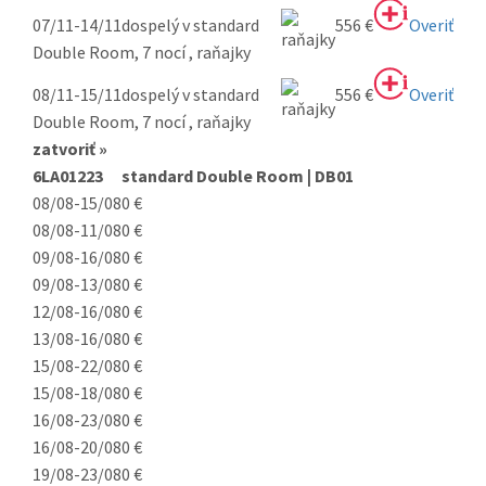
07/11-14/11
dospelý v standard
556 €
Overiť
Double Room, 7 nocí , raňajky
08/11-15/11
dospelý v standard
556 €
Overiť
Double Room, 7 nocí , raňajky
zatvoriť »
6LA01223
standard Double Room | DB01
08/08-15/08
0 €
08/08-11/08
0 €
09/08-16/08
0 €
09/08-13/08
0 €
12/08-16/08
0 €
13/08-16/08
0 €
15/08-22/08
0 €
15/08-18/08
0 €
16/08-23/08
0 €
16/08-20/08
0 €
19/08-23/08
0 €