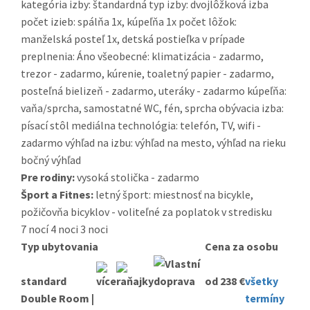
kategória izby: štandardná typ izby: dvojlôžková izba
počet izieb: spálňa 1x, kúpeľňa 1x počet lôžok:
manželská posteľ 1x, detská postieľka v prípade
preplnenia: Áno všeobecné: klimatizácia - zadarmo,
trezor - zadarmo, kúrenie, toaletný papier - zadarmo,
posteľná bielizeň - zadarmo, uteráky - zadarmo kúpeľňa:
vaňa/sprcha, samostatné WC, fén, sprcha obývacia izba:
písací stôl mediálna technológia: telefón, TV, wifi -
zadarmo výhľad na izbu: výhľad na mesto, výhľad na rieku
bočný výhľad
Pre rodiny:
vysoká stolička - zadarmo
Šport a Fitnes:
letný šport: miestnosť na bicykle,
požičovňa bicyklov - voliteľné za poplatok v stredisku
7 nocí
4 noci
3 noci
Typ ubytovania
Cena za osobu
standard
od 238 €
všetky
Double Room |
termíny