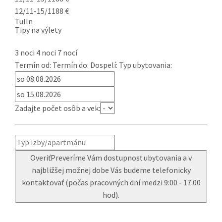
12/11-15/11
88 €
Tulln
Tipy na výlety
3 noci
4 noci
7 nocí
Termín od:
Termín do:
Dospelí:
Typ ubytovania:
Zadajte počet osôb a vek:
Overiť
Preveríme Vám dostupnosť ubytovania a v
najbližšej možnej dobe Vás budeme telefonicky
kontaktovať (počas pracovných dní medzi 9:00 - 17:00
hod).