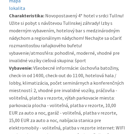
mapa
lokalita
Charakteristika:
Novopostavený 4* hotel v srdci Tullnu!
Užite si pobyt s návštevou Tullnskej záhrady! Izby s
moderným vybavením, hotelový bar s medzinárodným
nádychom a regionálnym nádychom! Nechajte sa očariť
rozmanitosťou raňajkového bufetu!
vybavenie/atmosféra: pohodlné, moderné, vhodné pre
invalidné vozíky cieľová skupina: šport
Vybavenie:
Všeobecné informácie: úschovňa batožiny,
check-in od 14:00, check-out do 11:00, hotelová hala /
lobby, klimatizácia, počet seminárnych a konferenčných
miestností: 2, vhodné pre invalidné vozíky, práčovňa -
voliteľná, platba v rezorte, výťah parkovacie miesta:
parkovacia plocha - voliteľná, platba v rezorte, 10,00
EUR za auto a noc, garáž - voliteľná, platba v rezorte,
15,00 EUR za auto a noc, nabíjacia stanica pre
elektromobily - voliteľná, platba v rezorte internet: WIFI