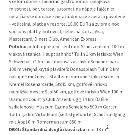
v celom dome - zadarmo gastronómia: raňajková
miestnosť, bar, terasa, automat na nápoje fajčenie:
nefajčiarske domáce zvieratá: domáce zvieratá povolené
- voliteľná, platba v rezorte, 10,00 EUR za zviera a noc
spôsoby platby: hotovosť, debetná karta, Visa,
Mastercard, Diners Club, American Express
Poloha:
poloha: pokojné centrum: Stadtzentrum 100 m
vlaková stanica: Hauptbahnhof Tulln 1 km letisko: Wien
Schwechat 71 km autobusová zastávka: Schubertpark
100 m verejná krytá plaváreň: Donausplash Tulln 2 km
nákupné možnosti: Stadtzentrum und Einkaufscenter
Kremeľ Rosenarcarde, Stöl5 km, golfové ihrisko
najbližšie mesto: Stöl50 km, golfové ihrisko Wien 100 m
Diamond Country Club Atzenbrugg 14 km Ďalšie
vzdialenosti: Múzeum Egona Schieleho 500 m Garten
Tulln 1,5 km Virtulleum (selbstgeführter Stadtrundgang
mit App) 0 m Römermuseum 850 m
2
DB01:
Štandardná dvojlôžková izba
min. 18 m