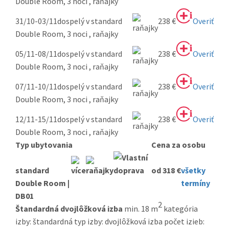
Double Room, 3 noci , raňajky
31/10-03/11
dospelý v standard
238 €
Overiť
Double Room, 3 noci , raňajky
05/11-08/11
dospelý v standard
238 €
Overiť
Double Room, 3 noci , raňajky
07/11-10/11
dospelý v standard
238 €
Overiť
Double Room, 3 noci , raňajky
12/11-15/11
dospelý v standard
238 €
Overiť
Double Room, 3 noci , raňajky
Typ ubytovania
Cena za osobu
standard
od 318 €
všetky
Double Room |
termíny
DB01
2
Štandardná dvojlôžková izba
min. 18 m
kategória
izby: štandardná typ izby: dvojlôžková izba počet izieb: