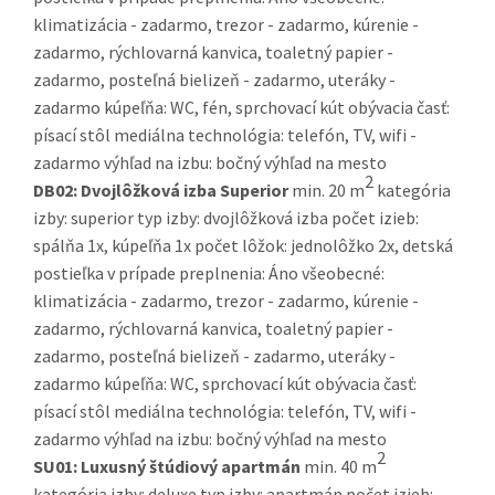
klimatizácia - zadarmo, trezor - zadarmo, kúrenie -
zadarmo, rýchlovarná kanvica, toaletný papier -
zadarmo, posteľná bielizeň - zadarmo, uteráky -
zadarmo kúpeľňa: WC, fén, sprchovací kút obývacia časť:
písací stôl mediálna technológia: telefón, TV, wifi -
zadarmo výhľad na izbu: bočný výhľad na mesto
2
DB02:
Dvojlôžková izba Superior
min. 20 m
kategória
izby: superior typ izby: dvojlôžková izba počet izieb:
spálňa 1x, kúpeľňa 1x počet lôžok: jednolôžko 2x, detská
postieľka v prípade preplnenia: Áno všeobecné:
klimatizácia - zadarmo, trezor - zadarmo, kúrenie -
zadarmo, rýchlovarná kanvica, toaletný papier -
zadarmo, posteľná bielizeň - zadarmo, uteráky -
zadarmo kúpeľňa: WC, sprchovací kút obývacia časť:
písací stôl mediálna technológia: telefón, TV, wifi -
zadarmo výhľad na izbu: bočný výhľad na mesto
2
SU01:
Luxusný štúdiový apartmán
min. 40 m
kategória izby: deluxe typ izby: apartmán počet izieb: