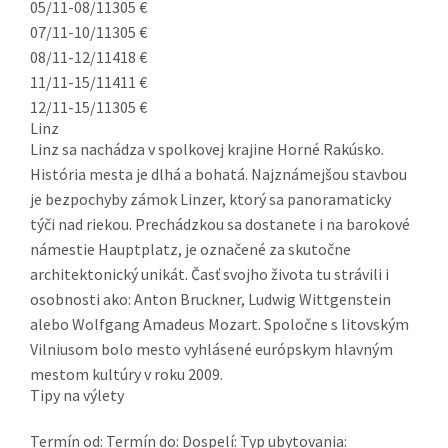
05/11-08/11
305 €
07/11-10/11
305 €
08/11-12/11
418 €
11/11-15/11
411 €
12/11-15/11
305 €
Linz
Linz sa nachádza v spolkovej krajine Horné Rakúsko.
História mesta je dlhá a bohatá. Najznámejšou stavbou
je bezpochyby zámok Linzer, ktorý sa panoramaticky
týči nad riekou. Prechádzkou sa dostanete i na barokové
námestie Hauptplatz, je označené za skutočne
architektonický unikát. Časť svojho života tu strávili i
osobnosti ako: Anton Bruckner, Ludwig Wittgenstein
alebo Wolfgang Amadeus Mozart. Spoločne s litovským
Vilniusom bolo mesto vyhlásené európskym hlavným
mestom kultúry v roku 2009.
Tipy na výlety
Termín od:
Termín do:
Dospelí:
Typ ubytovania: