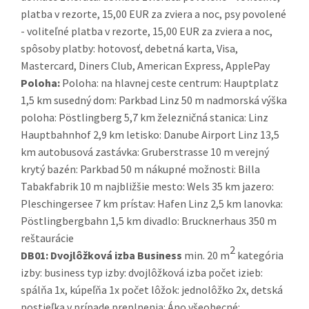
platba v rezorte, 15,00 EUR za zviera a noc, psy povolené
- voliteľné platba v rezorte, 15,00 EUR za zviera a noc,
spôsoby platby: hotovosť, debetná karta, Visa,
Mastercard, Diners Club, American Express, ApplePay
Poloha:
Poloha: na hlavnej ceste centrum: Hauptplatz
1,5 km susedný dom: Parkbad Linz 50 m nadmorská výška
poloha: Pöstlingberg 5,7 km železničná stanica: Linz
Hauptbahnhof 2,9 km letisko: Danube Airport Linz 13,5
km autobusová zastávka: Gruberstrasse 10 m verejný
krytý bazén: Parkbad 50 m nákupné možnosti: Billa
Tabakfabrik 10 m najbližšie mesto: Wels 35 km jazero:
Pleschingersee 7 km prístav: Hafen Linz 2,5 km lanovka:
Pöstlingbergbahn 1,5 km divadlo: Brucknerhaus 350 m
reštaurácie
2
DB01:
Dvojlôžková izba Business
min. 20 m
kategória
izby: business typ izby: dvojlôžková izba počet izieb:
spálňa 1x, kúpeľňa 1x počet lôžok: jednolôžko 2x, detská
postieľka v prípade preplnenia: Áno všeobecné: