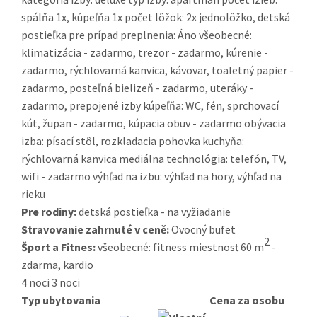
spálňa 1x, kúpeľňa 1x počet lôžok: 2x jednolôžko, detská
postieľka pre prípad preplnenia: Áno všeobecné:
klimatizácia - zadarmo, trezor - zadarmo, kúrenie -
zadarmo, rýchlovarná kanvica, kávovar, toaletný papier -
zadarmo, posteľná bielizeň - zadarmo, uteráky -
zadarmo, prepojené izby kúpeľňa: WC, fén, sprchovací
kút, župan - zadarmo, kúpacia obuv - zadarmo obývacia
izba: písací stôl, rozkladacia pohovka kuchyňa:
rýchlovarná kanvica mediálna technológia: telefón, TV,
wifi - zadarmo výhľad na izbu: výhľad na hory, výhľad na
rieku
Pre rodiny:
detská postieľka - na vyžiadanie
Stravovanie zahrnuté v ceně:
Ovocný bufet
2
Šport a Fitnes:
všeobecné: fitness miestnosť 60 m
-
zdarma, kardio
4 noci
3 noci
Typ ubytovania
Cena za osobu