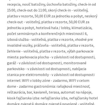
recepcia, nosič batožiny, úschovňa batožiny, check-in od
15:00, check-out do 11:00, skorý check-in - voliteľný,
platba v rezorte, 50,00 EUR za jednotku a pobyt, neskorý
check-out - voliteľný, platba v rezorte, 50,00 EUR za
jednotku a pobyt, hotelová hala / lobby, klimatizácia,
počet seminárnych a konferenčných miestností: 6,
izbová služba - voliteľná, platba v rezorte, vhodné pre
invalidné vozíky, práčovňa - voliteľná, platba v rezorte,
žehlenie - voliteľná, platba v rezorte, výťah parkovacie
miesta: parkovacia plocha - v závislosti od dostupnosti,
garáž - v závislosti od dostupnosti, monitorované
parkovisko - v závislosti od dostupnosti, nabíjacia
stanica pre elektromobily - v závislosti od dostupnosti
internet: WIFI v lobby zóne - zadarmo, WIFI v celom
dome - zadarmo gastronómia: raňajková miestnosť,
reštaurácia, bar, kaviareň, terasa, automat na nápoje,
kiosk fajčiarska izba: nefajčiarska izba, nefajčiarsky hotel
domáce zvieratá: domáce zvieratá povolené - voliteľné,