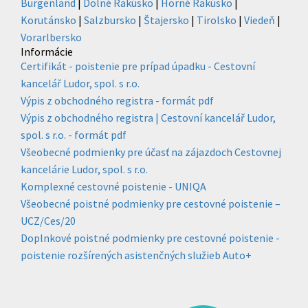
Burgenland
|
Dolné Rakúsko
|
Horné Rakúsko
|
Korutánsko
|
Salzbursko
|
Štajersko
|
Tirolsko
|
Viedeň
|
Vorarlbersko
Informácie
Certifikát - poistenie pre prípad úpadku - Cestovní
kancelář Ludor, spol. s r.o.
Výpis z obchodného registra - formát pdf
Výpis z obchodného registra | Cestovní kancelář Ludor,
spol. s r.o. - formát pdf
Všeobecné podmienky pre účasť na zájazdoch Cestovnej
kancelárie Ludor, spol. s r.o.
Komplexné cestovné poistenie - UNIQA
Všeobecné poistné podmienky pre cestovné poistenie –
UCZ/Ces/20
Doplnkové poistné podmienky pre cestovné poistenie -
poistenie rozšírených asistenčných služieb Auto+