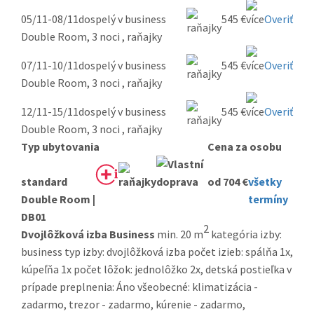
05/11-08/11
dospelý v business
545 €
Overiť
Double Room, 3 noci , raňajky
07/11-10/11
dospelý v business
545 €
Overiť
Double Room, 3 noci , raňajky
12/11-15/11
dospelý v business
545 €
Overiť
Double Room, 3 noci , raňajky
Typ ubytovania
Cena za osobu
standard
od 704 €
všetky
Double Room |
termíny
DB01
2
Dvojlôžková izba Business
min. 20 m
kategória izby:
business typ izby: dvojlôžková izba počet izieb: spálňa 1x,
kúpeľňa 1x počet lôžok: jednolôžko 2x, detská postieľka v
prípade preplnenia: Áno všeobecné: klimatizácia -
zadarmo, trezor - zadarmo, kúrenie - zadarmo,