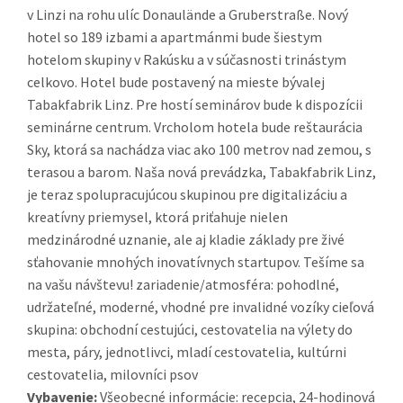
v Linzi na rohu ulíc Donaulände a Gruberstraße. Nový
hotel so 189 izbami a apartmánmi bude šiestym
hotelom skupiny v Rakúsku a v súčasnosti trinástym
celkovo. Hotel bude postavený na mieste bývalej
Tabakfabrik Linz. Pre hostí seminárov bude k dispozícii
seminárne centrum. Vrcholom hotela bude reštaurácia
Sky, ktorá sa nachádza viac ako 100 metrov nad zemou, s
terasou a barom. Naša nová prevádzka, Tabakfabrik Linz,
je teraz spolupracujúcou skupinou pre digitalizáciu a
kreatívny priemysel, ktorá priťahuje nielen
medzinárodné uznanie, ale aj kladie základy pre živé
sťahovanie mnohých inovatívnych startupov. Tešíme sa
na vašu návštevu! zariadenie/atmosféra: pohodlné,
udržateľné, moderné, vhodné pre invalidné vozíky cieľová
skupina: obchodní cestujúci, cestovatelia na výlety do
mesta, páry, jednotlivci, mladí cestovatelia, kultúrni
cestovatelia, milovníci psov
Vybavenie:
Všeobecné informácie: recepcia, 24-hodinová