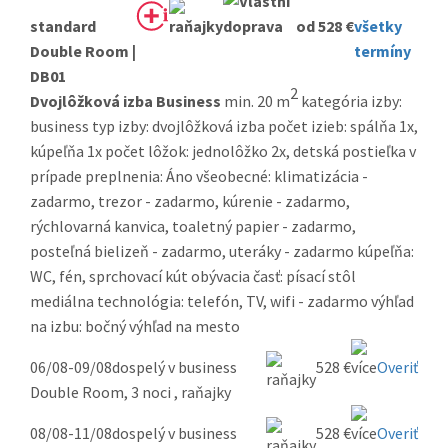
standard
od 528 €
všetky
Double Room |
termíny
DB01
2
Dvojlôžková izba Business
min. 20 m
kategória izby:
business typ izby: dvojlôžková izba počet izieb: spálňa 1x,
kúpeľňa 1x počet lôžok: jednolôžko 2x, detská postieľka v
prípade preplnenia: Áno všeobecné: klimatizácia -
zadarmo, trezor - zadarmo, kúrenie - zadarmo,
rýchlovarná kanvica, toaletný papier - zadarmo,
posteľná bielizeň - zadarmo, uteráky - zadarmo kúpeľňa:
WC, fén, sprchovací kút obývacia časť: písací stôl
mediálna technológia: telefón, TV, wifi - zadarmo výhľad
na izbu: bočný výhľad na mesto
06/08-09/08
dospelý v business
528 €
Overiť
Double Room, 3 noci , raňajky
08/08-11/08
dospelý v business
528 €
Overiť