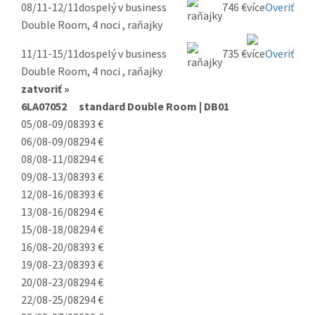
08/11-12/11
dospelý v business
746 €
Overiť
Double Room, 4 noci , raňajky
11/11-15/11
dospelý v business
735 €
Overiť
Double Room, 4 noci , raňajky
zatvoriť »
6LA07052
standard Double Room | DB01
05/08-09/08
393 €
06/08-09/08
294 €
08/08-11/08
294 €
09/08-13/08
393 €
12/08-16/08
393 €
13/08-16/08
294 €
15/08-18/08
294 €
16/08-20/08
393 €
19/08-23/08
393 €
20/08-23/08
294 €
22/08-25/08
294 €