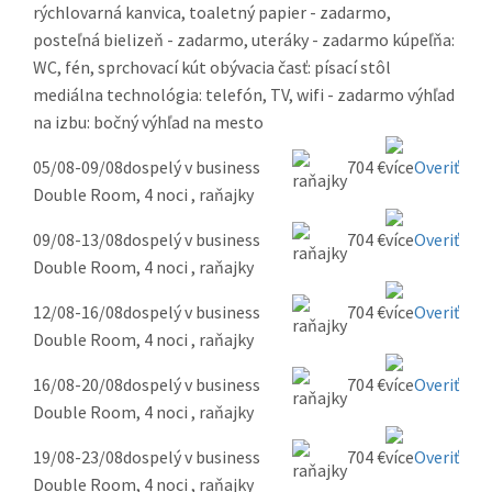
rýchlovarná kanvica, toaletný papier - zadarmo,
posteľná bielizeň - zadarmo, uteráky - zadarmo kúpeľňa:
WC, fén, sprchovací kút obývacia časť: písací stôl
mediálna technológia: telefón, TV, wifi - zadarmo výhľad
na izbu: bočný výhľad na mesto
05/08-09/08
dospelý v business
704 €
Overiť
Double Room, 4 noci , raňajky
09/08-13/08
dospelý v business
704 €
Overiť
Double Room, 4 noci , raňajky
12/08-16/08
dospelý v business
704 €
Overiť
Double Room, 4 noci , raňajky
16/08-20/08
dospelý v business
704 €
Overiť
Double Room, 4 noci , raňajky
19/08-23/08
dospelý v business
704 €
Overiť
Double Room, 4 noci , raňajky