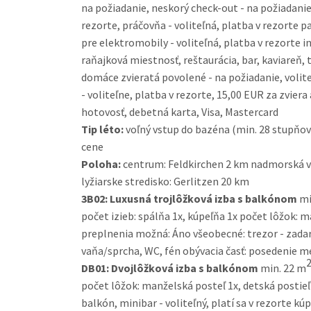
na požiadanie, neskorý check-out - na požiadanie,
rezorte, práčovňa - voliteľná, platba v rezorte p
pre elektromobily - voliteľná, platba v rezorte 
raňajková miestnosť, reštaurácia, bar, kaviareň, 
domáce zvieratá povolené - na požiadanie, volite
- voliteľne, platba v rezorte, 15,00 EUR za zvier
hotovosť, debetná karta, Visa, Mastercard
Tip léto:
voľný vstup do bazéna (min. 28 stupňov C
cene
Poloha:
centrum: Feldkirchen 2 km nadmorská vý
lyžiarske stredisko: Gerlitzen 20 km
3B02:
Luxusná trojlôžková izba s balkónom
mi
počet izieb: spálňa 1x, kúpeľňa 1x počet lôžok: m
preplnenia možná: Áno všeobecné: trezor - zadarm
vaňa/sprcha, WC, fén obývacia časť: posedenie me
DB01:
Dvojlôžková izba s balkónom
min. 22 m
počet lôžok: manželská posteľ 1x, detská postieľ
balkón, minibar - voliteľný, platí sa v rezorte k