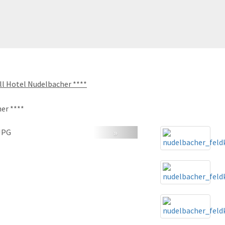
ll Hotel Nudelbacher ****
er ****
»