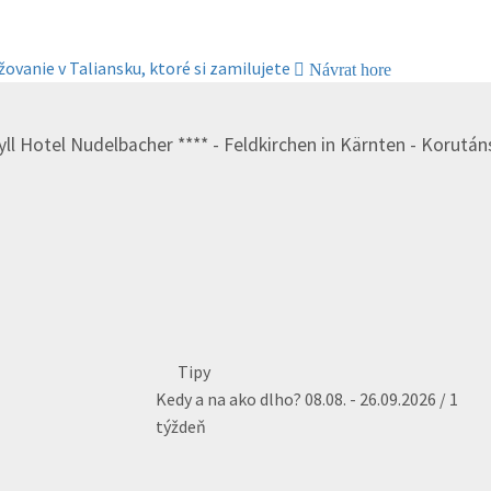
žovanie v Taliansku, ktoré si zamilujete
Návrat hore
ll Hotel Nudelbacher **** - Feldkirchen in Kärnten - Korutá
Tipy
Kedy a na ako dlho?
08.08. - 26.09.2026 / 1
týždeň