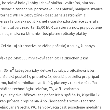
 hotelová hala / lobby, izbová služba - voliteľná, platba v
arkovacie zariadenia: parkovisko - bezplatné, nabíjacia stanica
internet: WIFI v lobby zóne - bezplatné gastronómia:
terasa fajčiarska politika: nefajčiarska izba domáce zvieratá:
ľne, platba v rezorte, 15,00 EUR za zviera a noc, psy povolené
a a noc, miska na kŕmenie - bezplatne spôsoby platby:
elzia - aj alternatíva za zlého počasia) a sauny, župany v
ška poloha: 550 m vlaková stanica: Feldkirchen 2 km
2
n. 35 m
kategória izby: deluxe typ izby: trojlôžková izba
anželská posteľ 1x, prístelka 1x, detská postieľka pre prípad
o, balkón, minibar - voliteľný, platený v rezorte kúpeľňa:
diálna technológia: telefón, TV, wifi - zadarmo
2
typ izby: dvojlôžková izba počet izieb: spálňa 1x, kúpeľňa 1x
ka v prípade preplnenia: Áno všeobecné: trezor - zadarmo,
úpeľňa: vaňa/sprcha, WC, fén obývacia časť: posedenie mediálna