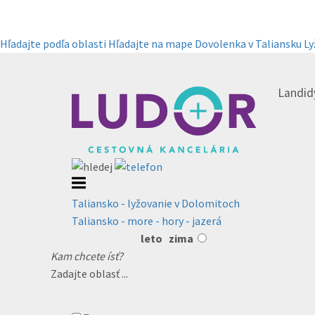
Hľadajte podľa oblasti
Hľadajte na mape
Dovolenka v Taliansku
Ly
Landidy
Taliansko - lyžovanie v Dolomitoch
Taliansko - more - hory - jazerá
leto
zima
Kam chcete ísť?
Zadajte oblasť ...