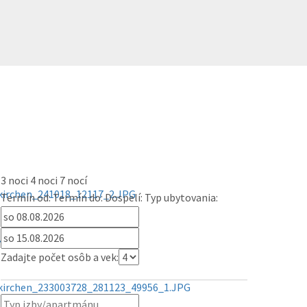
3 noci
4 noci
7 nocí
Termín od:
Termín do:
Dospelí:
Typ ubytovania:
Zadajte počet osôb a vek: