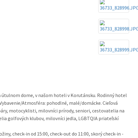
 útulnom dome, v našom hoteli v Korutánsku. Rodinný hotel
 Vybavenie/Atmosféra: pohodlné, malé/domácke. Cieľová
áry, motocyklisti, milovníci prírody, seniori, cestovatelia na
elia golfových klubov, milovníci jedla, LGBTQIA priateľskí
ny, check-in od 15:00, check-out do 11:00, skorý check-in -