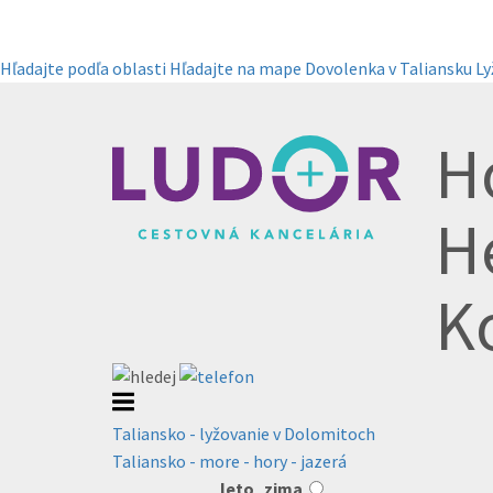
Hľadajte podľa oblasti
Hľadajte na mape
Dovolenka v Taliansku
Ly
Ho
H
K
Taliansko - lyžovanie v Dolomitoch
Taliansko - more - hory - jazerá
leto
zima