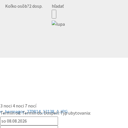
Koľko osôb?
2 dosp.
hľadať
3 noci
4 noci
7 nocí
Termín od:
Termín do:
Dospelí:
Typ ubytovania: