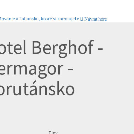
žovanie v Taliansku, ktoré si zamilujete
Návrat hore
tel Berghof -
ermagor -
orutánsko
Tipy