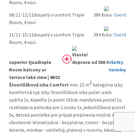
Room, 4 noci
08/11-12/11
dospelý v comfort Triple
386 €
Overiť
Room, 4 noci
11/11-15/11
dospelý v comfort Triple
394 €
Overiť
Room, 4 noci
superior Quadruple
od 386 €
všetky
Room balcony or
termíny
terrace lake view | 4B02
2
Štvorlôžková izba Comfort
min. 22 m
kategória izby:
komfortná typ izby: štvorlôžková izba počet izieb:
spálňa 1x, kúpeľňa 1x počet lôžok: manželská posteľ 1x,
rozkladacia pohovka pre 2 osoby 1x, jednolôžková posteľ
5x, detská postieľka pre prípad preplnenia možná: Áno
všeobecné: klimatizácia - bezplatne, trezor - bezplatne,
kúrenie, minibar - voliteľný, platený v rezorte, kávovar,