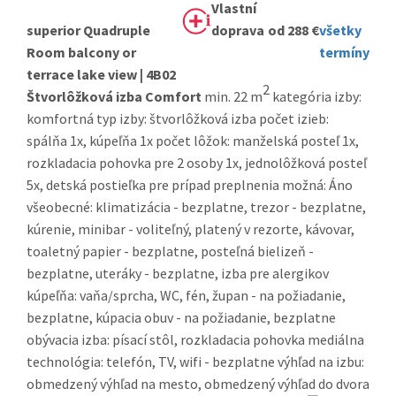
superior Quadruple
od 288 €
všetky
Room balcony or
termíny
terrace lake view | 4B02
2
Štvorlôžková izba Comfort
min. 22 m
kategória izby:
komfortná typ izby: štvorlôžková izba počet izieb:
spálňa 1x, kúpeľňa 1x počet lôžok: manželská posteľ 1x,
rozkladacia pohovka pre 2 osoby 1x, jednolôžková posteľ
5x, detská postieľka pre prípad preplnenia možná: Áno
všeobecné: klimatizácia - bezplatne, trezor - bezplatne,
kúrenie, minibar - voliteľný, platený v rezorte, kávovar,
toaletný papier - bezplatne, posteľná bielizeň -
bezplatne, uteráky - bezplatne, izba pre alergikov
kúpeľňa: vaňa/sprcha, WC, fén, župan - na požiadanie,
bezplatne, kúpacia obuv - na požiadanie, bezplatne
obývacia izba: písací stôl, rozkladacia pohovka mediálna
technológia: telefón, TV, wifi - bezplatne výhľad na izbu:
obmedzený výhľad na mesto, obmedzený výhľad do dvora