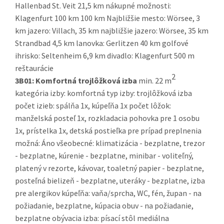
Hallenbad St. Veit 21,5 km nákupné možnosti:
Klagenfurt 100 km 100 km Najbližšie mesto: Wörsee, 3
km jazero: Villach, 35 km najbližšie jazero: Wörsee, 35 km
Strandbad 4,5 km lanovka: Gerlitzen 40 km golfové
ihrisko: Seltenheim 6,9 km divadlo: Klagenfurt 500 m
reštaurácie
2
3B01:
Komfortná trojlôžková izba
min. 22 m
kategória izby: komfortná typ izby: trojlôžková izba
počet izieb: spálňa 1x, kúpeľňa 1x počet lôžok:
manželská posteľ 1x, rozkladacia pohovka pre 1 osobu
1x, prístelka 1x, detská postieľka pre prípad preplnenia
možná: Áno všeobecné: klimatizácia - bezplatne, trezor
- bezplatne, kúrenie - bezplatne, minibar - voliteľný,
platený v rezorte, kávovar, toaletný papier - bezplatne,
posteľná bielizeň - bezplatne, uteráky - bezplatne, izba
pre alergikov kúpeľňa: vaňa/sprcha, WC, fén, župan - na
požiadanie, bezplatne, kúpacia obuv - na požiadanie,
bezplatne obývacia izba: písací stôl mediálna