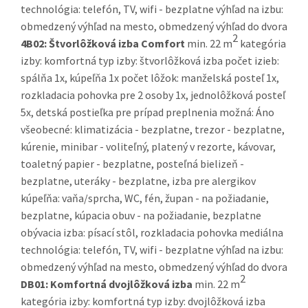
technológia: telefón, TV, wifi - bezplatne výhľad na izbu:
obmedzený výhľad na mesto, obmedzený výhľad do dvora
2
4B02:
Štvorlôžková izba Comfort
min. 22 m
kategória
izby: komfortná typ izby: štvorlôžková izba počet izieb:
spálňa 1x, kúpeľňa 1x počet lôžok: manželská posteľ 1x,
rozkladacia pohovka pre 2 osoby 1x, jednolôžková posteľ
5x, detská postieľka pre prípad preplnenia možná: Áno
všeobecné: klimatizácia - bezplatne, trezor - bezplatne,
kúrenie, minibar - voliteľný, platený v rezorte, kávovar,
toaletný papier - bezplatne, posteľná bielizeň -
bezplatne, uteráky - bezplatne, izba pre alergikov
kúpeľňa: vaňa/sprcha, WC, fén, župan - na požiadanie,
bezplatne, kúpacia obuv - na požiadanie, bezplatne
obývacia izba: písací stôl, rozkladacia pohovka mediálna
technológia: telefón, TV, wifi - bezplatne výhľad na izbu:
obmedzený výhľad na mesto, obmedzený výhľad do dvora
2
DB01:
Komfortná dvojlôžková izba
min. 22 m
kategória izby: komfortná typ izby: dvojlôžková izba