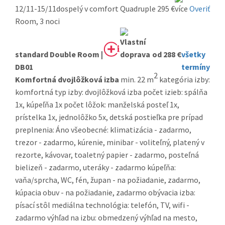
12/11-15/11
dospelý v comfort Quadruple
295 €
Overiť
Room, 3 noci
standard Double Room |
od 288 €
všetky
DB01
termíny
2
Komfortná dvojlôžková izba
min. 22 m
kategória izby:
komfortná typ izby: dvojlôžková izba počet izieb: spálňa
1x, kúpeľňa 1x počet lôžok: manželská posteľ 1x,
prístelka 1x, jednolôžko 5x, detská postieľka pre prípad
preplnenia: Áno všeobecné: klimatizácia - zadarmo,
trezor - zadarmo, kúrenie, minibar - voliteľný, platený v
rezorte, kávovar, toaletný papier - zadarmo, posteľná
bielizeň - zadarmo, uteráky - zadarmo kúpeľňa:
vaňa/sprcha, WC, fén, župan - na požiadanie, zadarmo,
kúpacia obuv - na požiadanie, zadarmo obývacia izba:
písací stôl mediálna technológia: telefón, TV, wifi -
zadarmo výhľad na izbu: obmedzený výhľad na mesto,