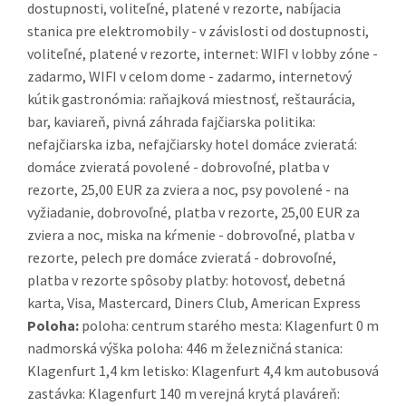
dostupnosti, voliteľné, platené v rezorte, nabíjacia
stanica pre elektromobily - v závislosti od dostupnosti,
voliteľné, platené v rezorte, internet: WIFI v lobby zóne -
zadarmo, WIFI v celom dome - zadarmo, internetový
kútik gastronómia: raňajková miestnosť, reštaurácia,
bar, kaviareň, pivná záhrada fajčiarska politika:
nefajčiarska izba, nefajčiarsky hotel domáce zvieratá:
domáce zvieratá povolené - dobrovoľné, platba v
rezorte, 25,00 EUR za zviera a noc, psy povolené - na
vyžiadanie, dobrovoľné, platba v rezorte, 25,00 EUR za
zviera a noc, miska na kŕmenie - dobrovoľné, platba v
rezorte, pelech pre domáce zvieratá - dobrovoľné,
platba v rezorte spôsoby platby: hotovosť, debetná
karta, Visa, Mastercard, Diners Club, American Express
Poloha:
poloha: centrum starého mesta: Klagenfurt 0 m
nadmorská výška poloha: 446 m železničná stanica:
Klagenfurt 1,4 km letisko: Klagenfurt 4,4 km autobusová
zastávka: Klagenfurt 140 m verejná krytá plaváreň: