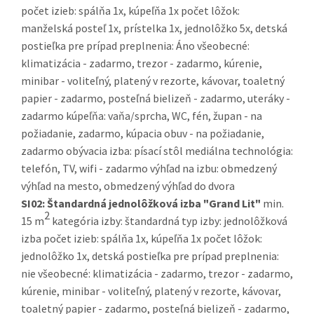
počet izieb: spálňa 1x, kúpeľňa 1x počet lôžok:
manželská posteľ 1x, prístelka 1x, jednolôžko 5x, detská
postieľka pre prípad preplnenia: Áno všeobecné:
klimatizácia - zadarmo, trezor - zadarmo, kúrenie,
minibar - voliteľný, platený v rezorte, kávovar, toaletný
papier - zadarmo, posteľná bielizeň - zadarmo, uteráky -
zadarmo kúpeľňa: vaňa/sprcha, WC, fén, župan - na
požiadanie, zadarmo, kúpacia obuv - na požiadanie,
zadarmo obývacia izba: písací stôl mediálna technológia:
telefón, TV, wifi - zadarmo výhľad na izbu: obmedzený
výhľad na mesto, obmedzený výhľad do dvora
SI02:
Štandardná jednolôžková izba "Grand Lit"
min.
2
15 m
kategória izby: štandardná typ izby: jednolôžková
izba počet izieb: spálňa 1x, kúpeľňa 1x počet lôžok:
jednolôžko 1x, detská postieľka pre prípad preplnenia:
nie všeobecné: klimatizácia - zadarmo, trezor - zadarmo,
kúrenie, minibar - voliteľný, platený v rezorte, kávovar,
toaletný papier - zadarmo, posteľná bielizeň - zadarmo,