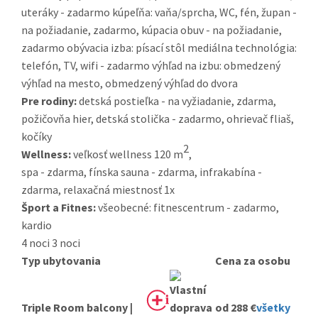
uteráky - zadarmo kúpeľňa: vaňa/sprcha, WC, fén, župan -
na požiadanie, zadarmo, kúpacia obuv - na požiadanie,
zadarmo obývacia izba: písací stôl mediálna technológia:
telefón, TV, wifi - zadarmo výhľad na izbu: obmedzený
výhľad na mesto, obmedzený výhľad do dvora
Pre rodiny:
detská postieľka - na vyžiadanie, zdarma,
požičovňa hier, detská stolička - zadarmo, ohrievač fliaš,
kočíky
2
Wellness:
veľkosť wellness 120 m
,
spa - zdarma, fínska sauna - zdarma, infrakabína -
zdarma, relaxačná miestnosť 1x
Šport a Fitnes:
všeobecné: fitnescentrum - zadarmo,
kardio
4 noci
3 noci
Typ ubytovania
Cena za osobu
Triple Room balcony |
od 288 €
všetky