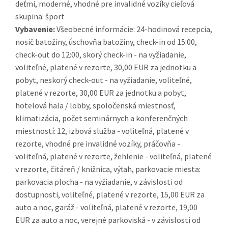
deťmi, moderné, vhodné pre invalidné vozíky cieľová
skupina: šport
Vybavenie:
Všeobecné informácie: 24-hodinová recepcia,
nosič batožiny, úschovňa batožiny, check-in od 15:00,
check-out do 12:00, skorý check-in - na vyžiadanie,
voliteľné, platené v rezorte, 30,00 EUR za jednotku a
pobyt, neskorý check-out - na vyžiadanie, voliteľné,
platené v rezorte, 30,00 EUR za jednotku a pobyt,
hotelová hala / lobby, spoločenská miestnosť,
klimatizácia, počet seminárnych a konferenčných
miestností: 12, izbová služba - voliteľná, platené v
rezorte, vhodné pre invalidné vozíky, práčovňa -
voliteľná, platené v rezorte, žehlenie - voliteľná, platené
v rezorte, čitáreň / knižnica, výťah, parkovacie miesta:
parkovacia plocha - na vyžiadanie, v závislosti od
dostupnosti, voliteľné, platené v rezorte, 15,00 EUR za
auto a noc, garáž - voliteľná, platené v rezorte, 19,00
EUR za auto a noc, verejné parkoviská - v závislosti od