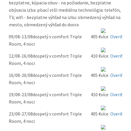
bezplatne, kúpacia obuv - na požiadanie, bezplatne
obývacia izba: písací stôl mediálna technológia: telefón,
TV, wifi - bezplatne výhľad na izbu: obmedzený výhľad na
mesto, obmedzený výhľad do dvora
09/08-13/08
dospelý v comfort Triple
405 €
Overiť
Room, 4 noci
12/08-16/08
dospelý v comfort Triple
410 €
Overiť
Room, 4 noci
16/08-20/08
dospelý v comfort Triple
405 €
Overiť
Room, 4 noci
19/08-23/08
dospelý v comfort Triple
410 €
Overiť
Room, 4 noci
23/08-27/08
dospelý v comfort Triple
405 €
Overiť
Room, 4 noci