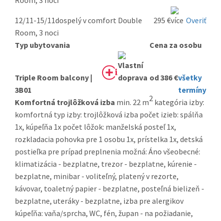
Room, 3 noci
12/11-15/11
dospelý v comfort Double
295 €
Overiť
Room, 3 noci
Typ ubytovania
Cena za osobu
Triple Room balcony |
od 386 €
všetky
3B01
termíny
2
Komfortná trojlôžková izba
min. 22 m
kategória izby:
komfortná typ izby: trojlôžková izba počet izieb: spálňa
1x, kúpeľňa 1x počet lôžok: manželská posteľ 1x,
rozkladacia pohovka pre 1 osobu 1x, prístelka 1x, detská
postieľka pre prípad preplnenia možná: Áno všeobecné:
klimatizácia - bezplatne, trezor - bezplatne, kúrenie -
bezplatne, minibar - voliteľný, platený v rezorte,
kávovar, toaletný papier - bezplatne, posteľná bielizeň -
bezplatne, uteráky - bezplatne, izba pre alergikov
kúpeľňa: vaňa/sprcha, WC, fén, župan - na požiadanie,