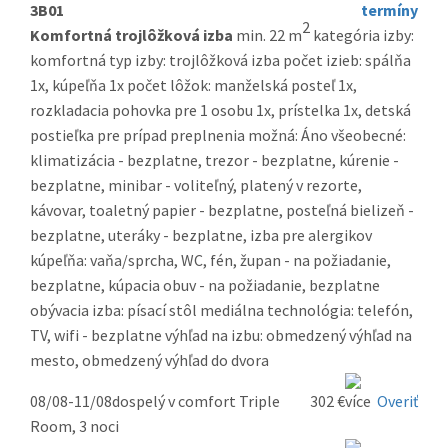
3B01
termíny
2
Komfortná trojlôžková izba
min. 22 m
kategória izby:
komfortná typ izby: trojlôžková izba počet izieb: spálňa
1x, kúpeľňa 1x počet lôžok: manželská posteľ 1x,
rozkladacia pohovka pre 1 osobu 1x, prístelka 1x, detská
postieľka pre prípad preplnenia možná: Áno všeobecné:
klimatizácia - bezplatne, trezor - bezplatne, kúrenie -
bezplatne, minibar - voliteľný, platený v rezorte,
kávovar, toaletný papier - bezplatne, posteľná bielizeň -
bezplatne, uteráky - bezplatne, izba pre alergikov
kúpeľňa: vaňa/sprcha, WC, fén, župan - na požiadanie,
bezplatne, kúpacia obuv - na požiadanie, bezplatne
obývacia izba: písací stôl mediálna technológia: telefón,
TV, wifi - bezplatne výhľad na izbu: obmedzený výhľad na
mesto, obmedzený výhľad do dvora
08/08-11/08
dospelý v comfort Triple
302 €
Overiť
Room, 3 noci