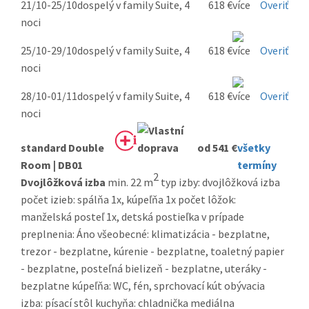
21/10-25/10
dospelý v family Suite, 4
618 €
Overiť
noci
25/10-29/10
dospelý v family Suite, 4
618 €
Overiť
noci
28/10-01/11
dospelý v family Suite, 4
618 €
Overiť
noci
standard Double
od 541 €
všetky
Room | DB01
termíny
2
Dvojlôžková izba
min. 22 m
typ izby: dvojlôžková izba
počet izieb: spálňa 1x, kúpeľňa 1x počet lôžok:
manželská posteľ 1x, detská postieľka v prípade
preplnenia: Áno všeobecné: klimatizácia - bezplatne,
trezor - bezplatne, kúrenie - bezplatne, toaletný papier
- bezplatne, posteľná bielizeň - bezplatne, uteráky -
bezplatne kúpeľňa: WC, fén, sprchovací kút obývacia
izba: písací stôl kuchyňa: chladnička mediálna