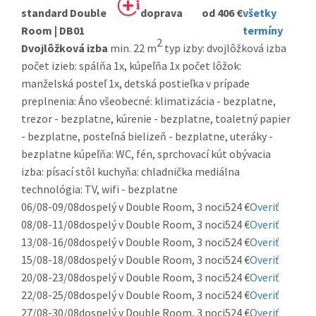
standard Double
od 406 €
všetky
Room | DB01
termíny
2
Dvojlôžková izba
min. 22 m
typ izby: dvojlôžková izba
počet izieb: spálňa 1x, kúpeľňa 1x počet lôžok:
manželská posteľ 1x, detská postieľka v prípade
preplnenia: Áno všeobecné: klimatizácia - bezplatne,
trezor - bezplatne, kúrenie - bezplatne, toaletný papier
- bezplatne, posteľná bielizeň - bezplatne, uteráky -
bezplatne kúpeľňa: WC, fén, sprchovací kút obývacia
izba: písací stôl kuchyňa: chladnička mediálna
technológia: TV, wifi - bezplatne
06/08-09/08
dospelý v Double Room, 3 noci
524 €
Overiť
08/08-11/08
dospelý v Double Room, 3 noci
524 €
Overiť
13/08-16/08
dospelý v Double Room, 3 noci
524 €
Overiť
15/08-18/08
dospelý v Double Room, 3 noci
524 €
Overiť
20/08-23/08
dospelý v Double Room, 3 noci
524 €
Overiť
22/08-25/08
dospelý v Double Room, 3 noci
524 €
Overiť
27/08-30/08
dospelý v Double Room, 3 noci
524 €
Overiť