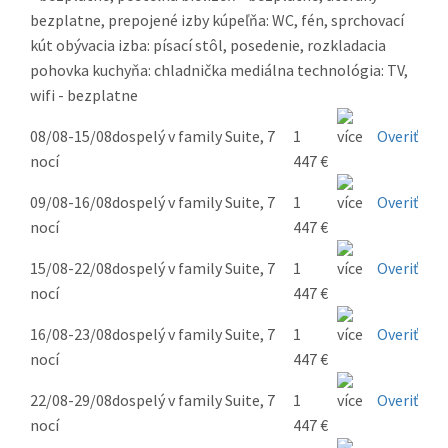
bezplatne, prepojené izby kúpeľňa: WC, fén, sprchovací
kút obývacia izba: písací stôl, posedenie, rozkladacia
pohovka kuchyňa: chladnička mediálna technológia: TV,
wifi - bezplatne
08/08-15/08
dospelý v family Suite, 7
1
Overiť
nocí
447 €
09/08-16/08
dospelý v family Suite, 7
1
Overiť
nocí
447 €
15/08-22/08
dospelý v family Suite, 7
1
Overiť
nocí
447 €
16/08-23/08
dospelý v family Suite, 7
1
Overiť
nocí
447 €
22/08-29/08
dospelý v family Suite, 7
1
Overiť
nocí
447 €