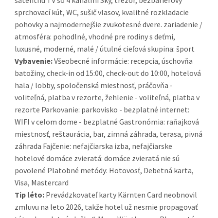
sprchovací kút, WC, sušič vlasov, kvalitné rozkladacie
pohovky a najmodernejšie zvukotesné dvere. zariadenie /
atmosféra: pohodlné, vhodné pre rodiny s deťmi,
luxusné, moderné, malé / útulné cieľová skupina: šport
Vybavenie:
Všeobecné informácie: recepcia, úschovňa
batožiny, check-in od 15:00, check-out do 10:00, hotelová
hala / lobby, spoločenská miestnosť, práčovňa -
voliteľná, platba v rezorte, žehlenie - voliteľná, platba v
rezorte Parkovanie: parkovisko - bezplatné internet:
WIFI v celom dome - bezplatné Gastronómia: raňajková
miestnosť, reštaurácia, bar, zimná záhrada, terasa, pivná
záhrada Fajčenie: nefajčiarska izba, nefajčiarske
hotelové domáce zvieratá: domáce zvieratá nie sú
povolené Platobné metódy: Hotovosť, Debetná karta,
Visa, Mastercard
Tip léto:
Prevádzkovateľ karty Kärnten Card neobnovil
zmluvu na leto 2026, takže hotel už nesmie propagovať