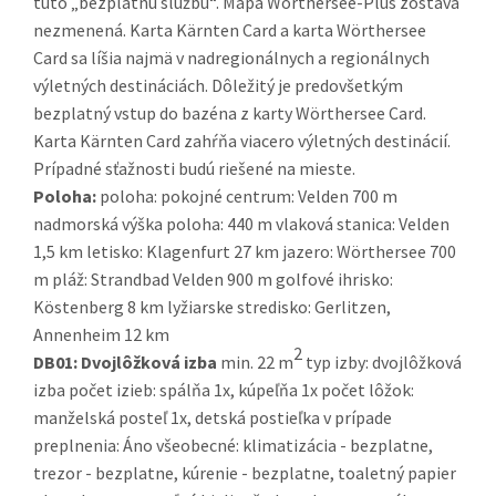
túto „bezplatnú službu“. Mapa Wörthersee-Plus zostáva
nezmenená. Karta Kärnten Card a karta Wörthersee
Card sa líšia najmä v nadregionálnych a regionálnych
výletných destináciách. Dôležitý je predovšetkým
bezplatný vstup do bazéna z karty Wörthersee Card.
Karta Kärnten Card zahŕňa viacero výletných destinácií.
Prípadné sťažnosti budú riešené na mieste.
Poloha:
poloha: pokojné centrum: Velden 700 m
nadmorská výška poloha: 440 m vlaková stanica: Velden
1,5 km letisko: Klagenfurt 27 km jazero: Wörthersee 700
m pláž: Strandbad Velden 900 m golfové ihrisko:
Köstenberg 8 km lyžiarske stredisko: Gerlitzen,
Annenheim 12 km
2
DB01:
Dvojlôžková izba
min. 22 m
typ izby: dvojlôžková
izba počet izieb: spálňa 1x, kúpeľňa 1x počet lôžok:
manželská posteľ 1x, detská postieľka v prípade
preplnenia: Áno všeobecné: klimatizácia - bezplatne,
trezor - bezplatne, kúrenie - bezplatne, toaletný papier