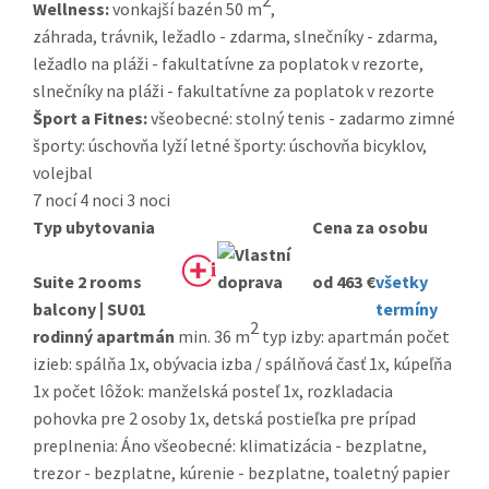
Wellness:
vonkajší bazén 50 m
,
záhrada, trávnik, ležadlo - zdarma, slnečníky - zdarma,
ležadlo na pláži - fakultatívne za poplatok v rezorte,
slnečníky na pláži - fakultatívne za poplatok v rezorte
Šport a Fitnes:
všeobecné: stolný tenis - zadarmo zimné
športy: úschovňa lyží letné športy: úschovňa bicyklov,
volejbal
7 nocí
4 noci
3 noci
Typ ubytovania
Cena za osobu
Suite 2 rooms
od 463 €
všetky
balcony | SU01
termíny
2
rodinný apartmán
min. 36 m
typ izby: apartmán počet
izieb: spálňa 1x, obývacia izba / spálňová časť 1x, kúpeľňa
1x počet lôžok: manželská posteľ 1x, rozkladacia
pohovka pre 2 osoby 1x, detská postieľka pre prípad
preplnenia: Áno všeobecné: klimatizácia - bezplatne,
trezor - bezplatne, kúrenie - bezplatne, toaletný papier