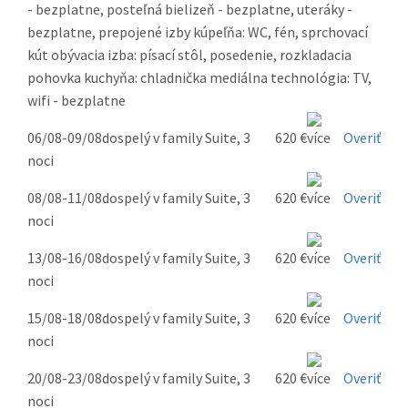
- bezplatne, posteľná bielizeň - bezplatne, uteráky -
bezplatne, prepojené izby kúpeľňa: WC, fén, sprchovací
kút obývacia izba: písací stôl, posedenie, rozkladacia
pohovka kuchyňa: chladnička mediálna technológia: TV,
wifi - bezplatne
06/08-09/08
dospelý v family Suite, 3
620 €
Overiť
noci
08/08-11/08
dospelý v family Suite, 3
620 €
Overiť
noci
13/08-16/08
dospelý v family Suite, 3
620 €
Overiť
noci
15/08-18/08
dospelý v family Suite, 3
620 €
Overiť
noci
20/08-23/08
dospelý v family Suite, 3
620 €
Overiť
noci