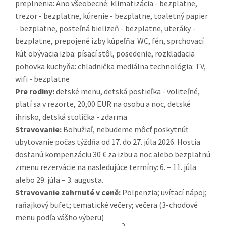
preplnenia: Áno všeobecné: klimatizácia - bezplatne,
trezor - bezplatne, kúrenie - bezplatne, toaletný papier
- bezplatne, posteľná bielizeň - bezplatne, uteráky -
bezplatne, prepojené izby kúpeľňa: WC, fén, sprchovací
kút obývacia izba: písací stôl, posedenie, rozkladacia
pohovka kuchyňa: chladnička mediálna technológia: TV,
wifi - bezplatne
Pre rodiny:
detské menu, detská postieľka - voliteľné,
platí sa v rezorte, 20,00 EUR na osobu a noc, detské
ihrisko, detská stolička - zdarma
Stravovanie:
Bohužiaľ, nebudeme môcť poskytnúť
ubytovanie počas týždňa od 17. do 27. júla 2026. Hostia
dostanú kompenzáciu 30 € za izbu a noc alebo bezplatnú
zmenu rezervácie na nasledujúce termíny: 6. – 11. júla
alebo 29. júla – 3. augusta.
Stravovanie zahrnuté v ceně:
Polpenzia; uvítací nápoj;
raňajkový bufet; tematické večery; večera (3-chodové
menu podľa vášho výberu)
2