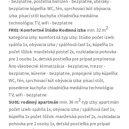
- bezplatne, posteľná bielizeň - bezplatne, uteráky -
bezplatne kúpeľňa: WC, fén, sprchovací kút obývacia
izba: písací stôl kuchyňa: chladnička mediálna
technológia: TV, wifi - bezplatne
2
FR01:
Komfortné štúdio Rodinná izba
min. 32 m
kategória izby: komfortná typ izby: štúdio počet izieb:
spálňa 1x, obývacia izba / spálňová časť 1x, kúpeľňa 1x
počet lôžok: manželská posteľ 2x, rozkladacia pohovka
pre 1 osobu 1x, detská postieľka pre prípad preplnenia:
Áno všeobecné: klimatizácia - bezplatne, trezor -
bezplatne, kúrenie - bezplatne, prepojené izby kúpeľňa:
WC, fén, sprchovací kút obývacia izba: písací stôl,
posedenie kuchyňa: chladnička mediálna technológia:
TV, wifi - bezplatne
2
SU01:
rodinný apartmán
min. 36 m
typ izby: apartmán
počet izieb: spálňa 1x, obývacia izba / spálňová časť 1x,
kúpeľňa 1x počet lôžok: manželská posteľ 1x, rozkladacia
pohovka pre 2 osoby 1x, detská postieľka pre prípad