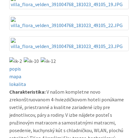
popis
mapa
lokalita
Charakteristika:
V našom kompletne novo
zrekonštruovanom 4-hviezdičkovom hoteli ponúkame
svetlé, priestranné a kvalitne zariadené izby pre
jednotlivcov, páry a rodiny. V izbe nájdete posteľ s
pružinovým matracom a samostatnými matracmi,
posedenie, kuchynský kút s chladničkou, WLAN, plochú
satelitnú TV so 4 kanálmi Sky, trezor, bezbariérový