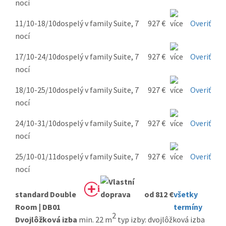
nocí
11/10-18/10
dospelý v family Suite, 7
927 €
Overiť
nocí
17/10-24/10
dospelý v family Suite, 7
927 €
Overiť
nocí
18/10-25/10
dospelý v family Suite, 7
927 €
Overiť
nocí
24/10-31/10
dospelý v family Suite, 7
927 €
Overiť
nocí
25/10-01/11
dospelý v family Suite, 7
927 €
Overiť
nocí
standard Double
od 812 €
všetky
Room | DB01
termíny
2
Dvojlôžková izba
min. 22 m
typ izby: dvojlôžková izba