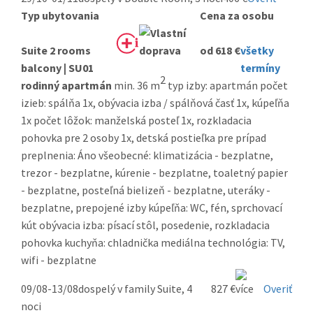
Typ ubytovania
Cena za osobu
Suite 2 rooms
od 618 €
všetky
balcony | SU01
termíny
2
rodinný apartmán
min. 36 m
typ izby: apartmán počet
izieb: spálňa 1x, obývacia izba / spálňová časť 1x, kúpeľňa
1x počet lôžok: manželská posteľ 1x, rozkladacia
pohovka pre 2 osoby 1x, detská postieľka pre prípad
preplnenia: Áno všeobecné: klimatizácia - bezplatne,
trezor - bezplatne, kúrenie - bezplatne, toaletný papier
- bezplatne, posteľná bielizeň - bezplatne, uteráky -
bezplatne, prepojené izby kúpeľňa: WC, fén, sprchovací
kút obývacia izba: písací stôl, posedenie, rozkladacia
pohovka kuchyňa: chladnička mediálna technológia: TV,
wifi - bezplatne
09/08-13/08
dospelý v family Suite, 4
827 €
Overiť
noci