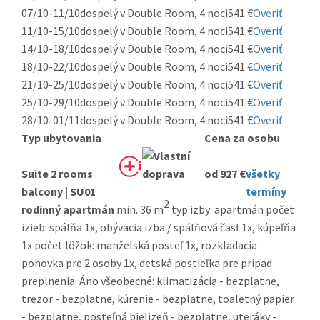
07/10-11/10
dospelý v Double Room, 4 noci
541 €
Overiť
11/10-15/10
dospelý v Double Room, 4 noci
541 €
Overiť
14/10-18/10
dospelý v Double Room, 4 noci
541 €
Overiť
18/10-22/10
dospelý v Double Room, 4 noci
541 €
Overiť
21/10-25/10
dospelý v Double Room, 4 noci
541 €
Overiť
25/10-29/10
dospelý v Double Room, 4 noci
541 €
Overiť
28/10-01/11
dospelý v Double Room, 4 noci
541 €
Overiť
Typ ubytovania
Cena za osobu
Suite 2 rooms
od 927 €
všetky
balcony | SU01
termíny
2
rodinný apartmán
min. 36 m
typ izby: apartmán počet
izieb: spálňa 1x, obývacia izba / spálňová časť 1x, kúpeľňa
1x počet lôžok: manželská posteľ 1x, rozkladacia
pohovka pre 2 osoby 1x, detská postieľka pre prípad
preplnenia: Áno všeobecné: klimatizácia - bezplatne,
trezor - bezplatne, kúrenie - bezplatne, toaletný papier
- bezplatne, posteľná bielizeň - bezplatne, uteráky -