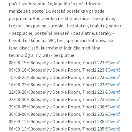
počet izieb: spálňa 1x, kúpeľňa 1x počet lôžok:
manželská posteľ 1x, detská postieľka v prípade
preplnenia: Áno všeobecné: klimatizácia - bezplatne,
trezor - bezplatne, kúrenie - bezplatne, toaletný papier
- bezplatne, posteľná bielizeň - bezplatne, uteráky -
bezplatne kúpeľňa: WC, fén, sprchovací kút obývacia
izba: písací stôl kuchyňa: chladnička mediálna
technológia: TV, wifi - bezplatne
08/08-15/08
dospelý v Double Room, 7 nocí
1 223 €
Overiť
09/08-16/08
dospelý v Double Room, 7 nocí
1 223 €
Overiť
15/08-22/08
dospelý v Double Room, 7 nocí
1 223 €
Overiť
16/08-23/08
dospelý v Double Room, 7 nocí
1 223 €
Overiť
22/08-29/08
dospelý v Double Room, 7 nocí
1 223 €
Overiť
23/08-30/08
dospelý v Double Room, 7 nocí
1 223 €
Overiť
29/08-05/09
dospelý v Double Room, 7 nocí
1 230 €
Overiť
30/08-06/09
dospelý v Double Room, 7 nocí
1 232 €
Overiť
05/09-12/09
dospelý v Double Room, 7 nocí
1 235 €
Overiť
06/09-13/09
dospelý v Double Room, 7 nocí
1 235 €
Overiť