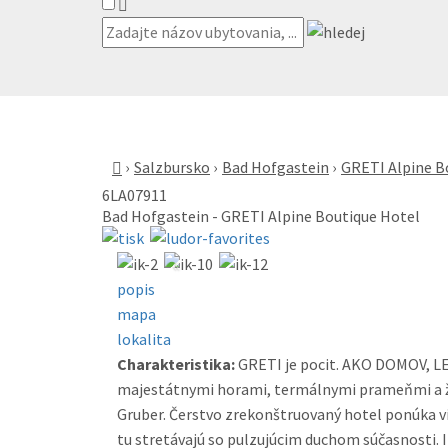
Salzbursko
Bad Hofgastein
GRETI Alpine B
6LA07911
Bad Hofgastein - GRETI Alpine Boutique Hotel
«
popis
mapa
lokalita
Charakteristika:
GRETI je pocit. AKO DOMOV, L
majestátnymi horami, termálnymi prameňmi a živ
Gruber. Čerstvo zrekonštruovaný hotel ponúka vi
tu stretávajú so pulzujúcim duchom súčasnosti. 