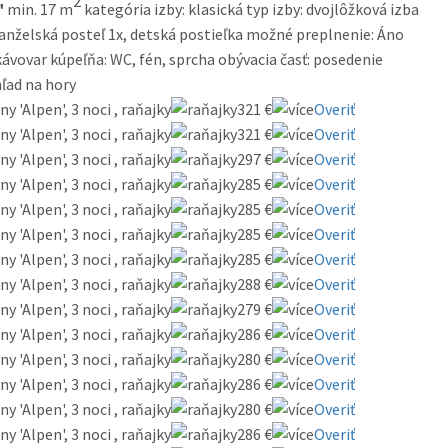
2
"
min. 17 m
kategória izby: klasická typ izby: dvojlôžková izba
manželská posteľ 1x, detská postieľka možné preplnenie: Áno
kávovar kúpeľňa: WC, fén, sprcha obývacia časť: posedenie
hľad na hory
 'Alpen', 3 noci , raňajky
321 €
Overiť
 'Alpen', 3 noci , raňajky
321 €
Overiť
 'Alpen', 3 noci , raňajky
297 €
Overiť
 'Alpen', 3 noci , raňajky
285 €
Overiť
 'Alpen', 3 noci , raňajky
285 €
Overiť
 'Alpen', 3 noci , raňajky
285 €
Overiť
 'Alpen', 3 noci , raňajky
285 €
Overiť
 'Alpen', 3 noci , raňajky
288 €
Overiť
 'Alpen', 3 noci , raňajky
279 €
Overiť
 'Alpen', 3 noci , raňajky
286 €
Overiť
 'Alpen', 3 noci , raňajky
280 €
Overiť
 'Alpen', 3 noci , raňajky
286 €
Overiť
 'Alpen', 3 noci , raňajky
280 €
Overiť
 'Alpen', 3 noci , raňajky
286 €
Overiť