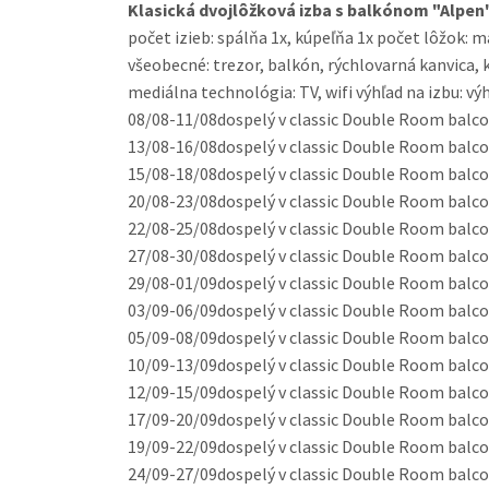
Klasická dvojlôžková izba s balkónom "Alpen
počet izieb: spálňa 1x, kúpeľňa 1x počet lôžok: 
všeobecné: trezor, balkón, rýchlovarná kanvica, 
mediálna technológia: TV, wifi výhľad na izbu: vý
08/08-11/08
dospelý v classic Double Room balcony
13/08-16/08
dospelý v classic Double Room balcony
15/08-18/08
dospelý v classic Double Room balcony
20/08-23/08
dospelý v classic Double Room balcony
22/08-25/08
dospelý v classic Double Room balcony
27/08-30/08
dospelý v classic Double Room balcony
29/08-01/09
dospelý v classic Double Room balcony
03/09-06/09
dospelý v classic Double Room balcony
05/09-08/09
dospelý v classic Double Room balcony
10/09-13/09
dospelý v classic Double Room balcony
12/09-15/09
dospelý v classic Double Room balcony
17/09-20/09
dospelý v classic Double Room balcony
19/09-22/09
dospelý v classic Double Room balcony
24/09-27/09
dospelý v classic Double Room balcony