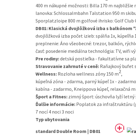
400 m nákupné možnosti: Billa 170 m najbližšie
lanovka: Schlossalmbahn Talstation 950 m skibu
Sporplatzloipe 800 m golfové ihrisko: Golf Club 
DB01:
Klasická dvojlôžková izba s balkónom 
dvojlôžková izba počet izieb: spálňa 1x, kúpeľňa
preplnenie: Áno všeobecné: trezor, balkón, rýchl
časť: posedenie mediálna technológia: TV, wifi vý
Pre rodiny:
detská postieľka - fakultatívne sa pl
Stravovanie zahrnuté v ceně:
Raňajkový bufet 
2
Wellness:
Rozloha wellness zóny 150 m
,
kúpeľná zóna - zdarma, parný kúpeľ 1x - zadarmo
kabína - zadarmo, Kneippova kúpeľ, relaxačná m
Šport a Fitnes:
zimný šport: úschovňa lyží letný
Ďalšie informácie:
Poplatok za infraštruktúru (pl
7 nocí
4 noci
3 noci
Typ ubytovania
standard Double Room | DB01