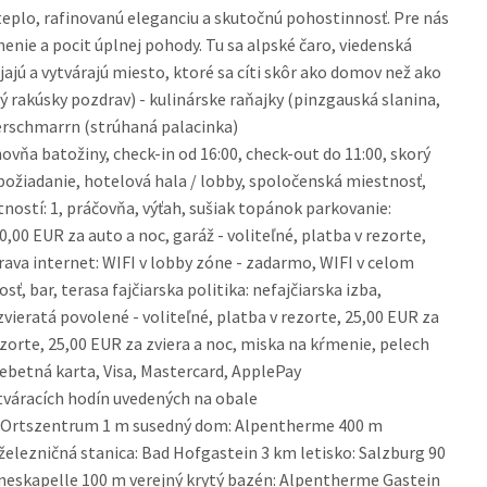
teplo, rafinovanú eleganciu a skutočnú pohostinnosť. Pre nás
ľnenie a pocit úplnej pohody. Tu sa alpské čaro, viedenská
jú a vytvárajú miesto, ktoré sa cíti skôr ako domov než ako
ý rakúsky pozdrav) - kulinárske raňajky (pinzgauská slanina,
serschmarrn (strúhaná palacinka)
vňa batožiny, check-in od 16:00, check-out do 11:00, skorý
 požiadanie, hotelová hala / lobby, spoločenská miestnosť,
ostí: 1, práčovňa, výťah, sušiak topánok parkovanie:
0,00 EUR za auto a noc, garáž - voliteľné, platba v rezorte,
rava internet: WIFI v lobby zóne - zadarmo, WIFI v celom
 bar, terasa fajčiarska politika: nefajčiarska izba,
ieratá povolené - voliteľné, platba v rezorte, 25,00 EUR za
rezorte, 25,00 EUR za zviera a noc, miska na kŕmenie, pelech
ebetná karta, Visa, Mastercard, ApplePay
váracích hodín uvedených na obale
: Ortszentrum 1 m susedný dom: Alpentherme 400 m
elezničná stanica: Bad Hofgastein 3 km letisko: Salzburg 90
eskapelle 100 m verejný krytý bazén: Alpentherme Gastein