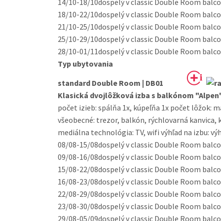
14/10-18/10
dospelý v classic Double Room balcony
18/10-22/10
dospelý v classic Double Room balcony
21/10-25/10
dospelý v classic Double Room balcony
25/10-29/10
dospelý v classic Double Room balcony
28/10-01/11
dospelý v classic Double Room balcony
Typ ubytovania
standard Double Room | DB01
Klasická dvojlôžková izba s balkónom "Alpen
počet izieb: spálňa 1x, kúpeľňa 1x počet lôžok: 
všeobecné: trezor, balkón, rýchlovarná kanvica, 
mediálna technológia: TV, wifi výhľad na izbu: vý
08/08-15/08
dospelý v classic Double Room balcony
09/08-16/08
dospelý v classic Double Room balcony
15/08-22/08
dospelý v classic Double Room balcony
16/08-23/08
dospelý v classic Double Room balcony
22/08-29/08
dospelý v classic Double Room balcony
23/08-30/08
dospelý v classic Double Room balcony
29/08-05/09
dospelý v classic Double Room balcony