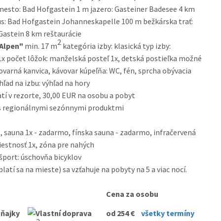
 mesto: Bad Hofgastein 1 m jazero: Gasteiner Badesee 4 km
s: Bad Hofgastein Johanneskapelle 100 m bežkárska trať:
Gastein 8 km reštaurácie
2
"Alpen"
min. 17 m
kategória izby: klasická typ izby:
 1x počet lôžok: manželská posteľ 1x, detská postieľka možné
ovarná kanvica, kávovar kúpeľňa: WC, fén, sprcha obývacia
hľad na izbu: výhľad na hory
atí v rezorte, 30,00 EUR na osobu a pobyt
s regionálnymi sezónnymi produktmi
, sauna 1x - zadarmo, fínska sauna - zadarmo, infračervená
iestnosť 1x, zóna pre nahých
 šport: úschovňa bicyklov
atí sa na mieste) sa vzťahuje na pobyty na 5 a viac nocí.
Cena za osobu
od 254 €
všetky termíny