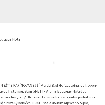
outique Hotel
»
EN EŠTE RAFÍNOVANEJŠÍ. V srdci Bad Hofgasteinu, obklopený
ou históriou, stojí GRETI – Alpine Boutique Hotel by
ac než len „izby“. Korene stáročného tradičného podniku sa
Inšpirovaný babičkou Greti, stelesnením alpského tepla,