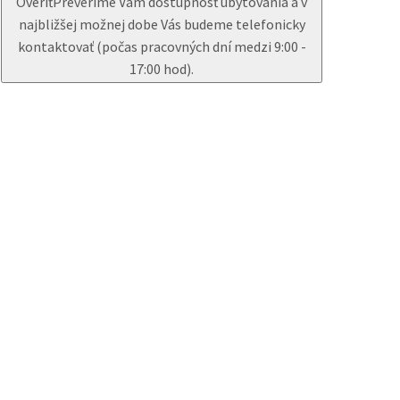
Overiť
Preveríme Vám dostupnosť ubytovania a v
najbližšej možnej dobe Vás budeme telefonicky
kontaktovať (počas pracovných dní medzi 9:00 -
17:00 hod).