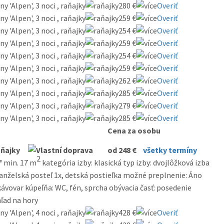
 'Alpen', 3 noci , raňajky
280 €
Overiť
 'Alpen', 3 noci , raňajky
259 €
Overiť
 'Alpen', 3 noci , raňajky
254 €
Overiť
 'Alpen', 3 noci , raňajky
259 €
Overiť
 'Alpen', 3 noci , raňajky
254 €
Overiť
 'Alpen', 3 noci , raňajky
259 €
Overiť
 'Alpen', 3 noci , raňajky
262 €
Overiť
 'Alpen', 3 noci , raňajky
285 €
Overiť
 'Alpen', 3 noci , raňajky
279 €
Overiť
 'Alpen', 3 noci , raňajky
285 €
Overiť
Cena za osobu
od 248 €
všetky termíny
2
"
min. 17 m
kategória izby: klasická typ izby: dvojlôžková izba
manželská posteľ 1x, detská postieľka možné preplnenie: Áno
kávovar kúpeľňa: WC, fén, sprcha obývacia časť: posedenie
hľad na hory
 'Alpen', 4 noci , raňajky
428 €
Overiť