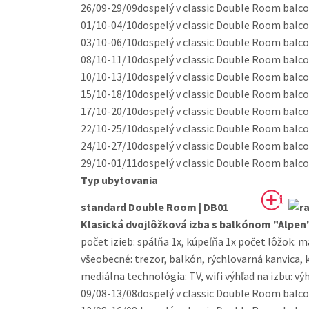
26/09-29/09
dospelý v classic Double Room balcony
01/10-04/10
dospelý v classic Double Room balcony
03/10-06/10
dospelý v classic Double Room balcony
08/10-11/10
dospelý v classic Double Room balcony
10/10-13/10
dospelý v classic Double Room balcony
15/10-18/10
dospelý v classic Double Room balcony
17/10-20/10
dospelý v classic Double Room balcony
22/10-25/10
dospelý v classic Double Room balcony
24/10-27/10
dospelý v classic Double Room balcony
29/10-01/11
dospelý v classic Double Room balcony
Typ ubytovania
standard Double Room | DB01
Klasická dvojlôžková izba s balkónom "Alpen
počet izieb: spálňa 1x, kúpeľňa 1x počet lôžok: 
všeobecné: trezor, balkón, rýchlovarná kanvica, 
mediálna technológia: TV, wifi výhľad na izbu: vý
09/08-13/08
dospelý v classic Double Room balcony