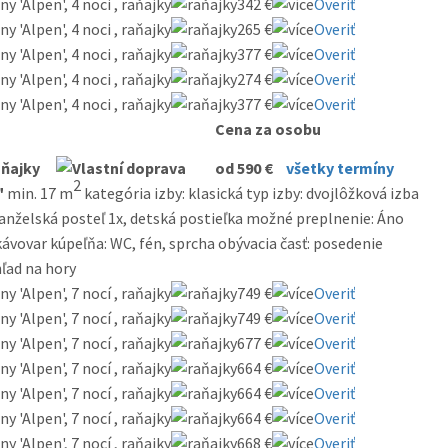
 'Alpen', 4 noci , raňajky
342 €
Overiť
 'Alpen', 4 noci , raňajky
265 €
Overiť
 'Alpen', 4 noci , raňajky
377 €
Overiť
 'Alpen', 4 noci , raňajky
274 €
Overiť
 'Alpen', 4 noci , raňajky
377 €
Overiť
Cena za osobu
od 590 €
všetky termíny
2
"
min. 17 m
kategória izby: klasická typ izby: dvojlôžková izba
manželská posteľ 1x, detská postieľka možné preplnenie: Áno
kávovar kúpeľňa: WC, fén, sprcha obývacia časť: posedenie
hľad na hory
 'Alpen', 7 nocí , raňajky
749 €
Overiť
 'Alpen', 7 nocí , raňajky
749 €
Overiť
 'Alpen', 7 nocí , raňajky
677 €
Overiť
 'Alpen', 7 nocí , raňajky
664 €
Overiť
 'Alpen', 7 nocí , raňajky
664 €
Overiť
 'Alpen', 7 nocí , raňajky
664 €
Overiť
 'Alpen', 7 nocí , raňajky
668 €
Overiť