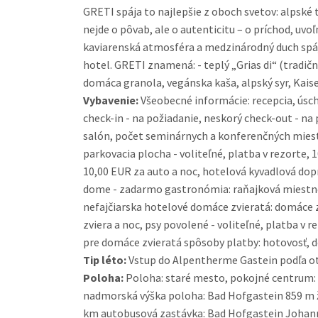
GRETI spája to najlepšie z oboch svetov: alpské 
nejde o pôvab, ale o autenticitu – o príchod, uvo
kaviarenská atmosféra a medzinárodný duch spája
hotel. GRETI znamená: - teplý „Grias di“ (tradičn
domáca granola, vegánska kaša, alpský syr, Kai
Vybavenie:
Všeobecné informácie: recepcia, úscho
check-in - na požiadanie, neskorý check-out - na
salón, počet seminárnych a konferenčných miestn
parkovacia plocha - voliteľné, platba v rezorte, 1
10,00 EUR za auto a noc, hotelová kyvadlová dop
dome - zadarmo gastronómia: raňajková miestnosť,
nefajčiarska hotelové domáce zvieratá: domáce zv
zviera a noc, psy povolené - voliteľné, platba v 
pre domáce zvieratá spôsoby platby: hotovosť, d
Tip léto:
Vstup do Alpentherme Gastein podľa ot
Poloha:
Poloha: staré mesto, pokojné centrum
nadmorská výška poloha: Bad Hofgastein 859 m ž
km autobusová zastávka: Bad Hofgastein Johann