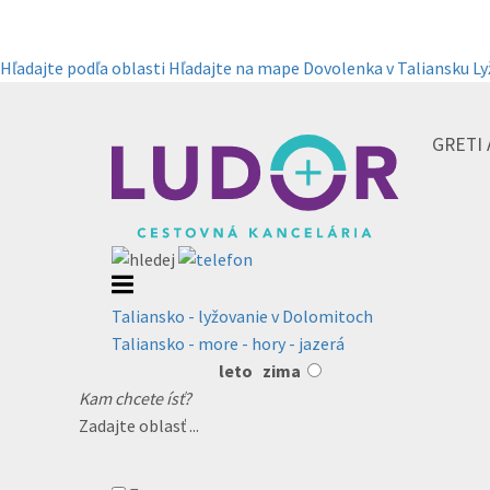
Hľadajte podľa oblasti
Hľadajte na mape
Dovolenka v Taliansku
Ly
GRETI 
Taliansko - lyžovanie v Dolomitoch
Taliansko - more - hory - jazerá
leto
zima
Kam chcete ísť?
Zadajte oblasť ...