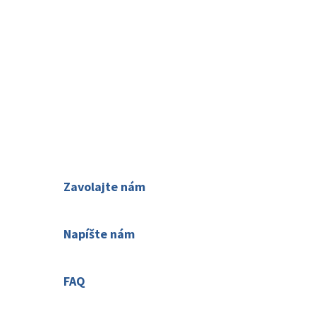
O nás
Kontakty
Ako rezervovať
Zavolajte nám
02 2063 3182
Napíšte nám
Váš názor nás zaujíma
FAQ
Časté otázky