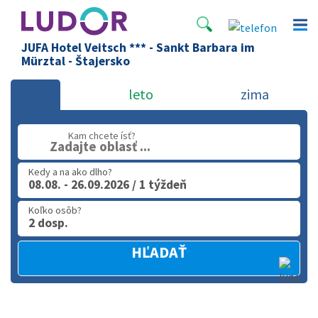
JUFA Hotel Veitsch *** - Sankt Barbara im
Mürztal - Štajersko
leto
zima
Kam chcete ísť?
Zadajte oblasť ...
Kedy a na ako dlho?
08.08. - 26.09.2026 / 1 týždeň
Koľko osôb?
2 dosp.
HĽADAŤ
Rozba