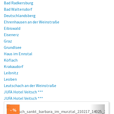
Bad Radkersburg
Bad Waltersdorf
Deutschlandsberg
Ehrenhausen an der Weinstraße
Eibiswald
Eisenerz
Graz
Grundlsee
Haus im Ennstal
Köflach
Krakaudorf
Leibnitz
Leoben
Leutschach an der Weinstraße
Maria Lankowitz
JUFA Hotel Veitsch ***
Mariazell
JUFA Hotel Veitsch ***
Mönichwald
Oberzeiring