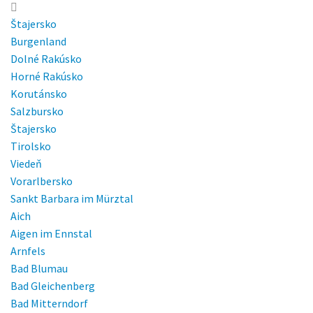
menu
Štajersko
Burgenland
Dolné Rakúsko
Horné Rakúsko
Korutánsko
Salzbursko
Štajersko
Tirolsko
Viedeň
Vorarlbersko
Sankt Barbara im Mürztal
Aich
Aigen im Ennstal
Arnfels
Bad Blumau
Bad Gleichenberg
Bad Mitterndorf