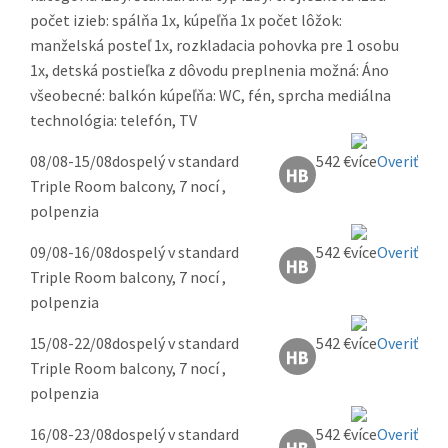
počet izieb: spálňa 1x, kúpeľňa 1x počet lôžok:
manželská posteľ 1x, rozkladacia pohovka pre 1 osobu
1x, detská postieľka z dôvodu preplnenia možná: Áno
všeobecné: balkón kúpeľňa: WC, fén, sprcha mediálna
technológia: telefón, TV
08/08-15/08
dospelý v standard
542 €
Overiť
Triple Room balcony, 7 nocí ,
polpenzia
09/08-16/08
dospelý v standard
542 €
Overiť
Triple Room balcony, 7 nocí ,
polpenzia
15/08-22/08
dospelý v standard
542 €
Overiť
Triple Room balcony, 7 nocí ,
polpenzia
16/08-23/08
dospelý v standard
542 €
Overiť