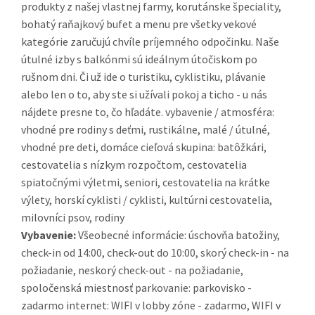
produkty z našej vlastnej farmy, korutánske špeciality,
bohatý raňajkový bufet a menu pre všetky vekové
kategórie zaručujú chvíle príjemného odpočinku. Naše
útulné izby s balkónmi sú ideálnym útočiskom po
rušnom dni. Či už ide o turistiku, cyklistiku, plávanie
alebo len o to, aby ste si užívali pokoj a ticho - u nás
nájdete presne to, čo hľadáte. vybavenie / atmosféra:
vhodné pre rodiny s deťmi, rustikálne, malé / útulné,
vhodné pre deti, domáce cieľová skupina: batôžkári,
cestovatelia s nízkym rozpočtom, cestovatelia
spiatočnými výletmi, seniori, cestovatelia na krátke
výlety, horskí cyklisti / cyklisti, kultúrni cestovatelia,
milovníci psov, rodiny
Vybavenie:
Všeobecné informácie: úschovňa batožiny,
check-in od 14:00, check-out do 10:00, skorý check-in - na
požiadanie, neskorý check-out - na požiadanie,
spoločenská miestnosť parkovanie: parkovisko -
zadarmo internet: WIFI v lobby zóne - zadarmo, WIFI v