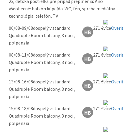
2x, detská postieľka pre prípad preplnenia: Áno
všeobecné: balkón kúpeľňa: WC, fén, sprcha mediálna
technológia: telefón, TV
06/08-09/08
dospelý v standard
271 €
Overiť
Quadruple Room balcony, 3 noci ,
polpenzia
08/08-11/08
dospelý v standard
271 €
Overiť
Quadruple Room balcony, 3 noci ,
polpenzia
13/08-16/08
dospelý v standard
271 €
Overiť
Quadruple Room balcony, 3 noci ,
polpenzia
15/08-18/08
dospelý v standard
271 €
Overiť
Quadruple Room balcony, 3 noci ,
polpenzia