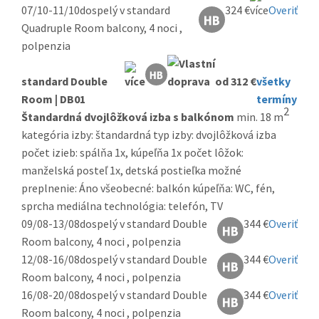
07/10-11/10
dospelý v standard
324 €
Overiť
Quadruple Room balcony, 4 noci ,
polpenzia
standard Double
od 312 €
všetky
Room | DB01
termíny
2
Štandardná dvojlôžková izba s balkónom
min. 18 m
kategória izby: štandardná typ izby: dvojlôžková izba
počet izieb: spálňa 1x, kúpeľňa 1x počet lôžok:
manželská posteľ 1x, detská postieľka možné
preplnenie: Áno všeobecné: balkón kúpeľňa: WC, fén,
sprcha mediálna technológia: telefón, TV
09/08-13/08
dospelý v standard Double
344 €
Overiť
Room balcony, 4 noci , polpenzia
12/08-16/08
dospelý v standard Double
344 €
Overiť
Room balcony, 4 noci , polpenzia
16/08-20/08
dospelý v standard Double
344 €
Overiť
Room balcony, 4 noci , polpenzia