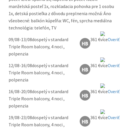
manželská posteľ 1x, rozkladacia pohovka pre 1 osobu
1x, detská postieľka z dôvodu preplnenia možná: Áno
všeobecné: balkón kúpeľňa: WC, fén, sprcha mediálna
technológia: telefón, TV
09/08-13/08
dospelý v standard
361 €
Overiť
Triple Room balcony, 4 noci ,
polpenzia
12/08-16/08
dospelý v standard
361 €
Overiť
Triple Room balcony, 4 noci ,
polpenzia
16/08-20/08
dospelý v standard
361 €
Overiť
Triple Room balcony, 4 noci ,
polpenzia
19/08-23/08
dospelý v standard
361 €
Overiť
Triple Room balcony, 4 noci ,