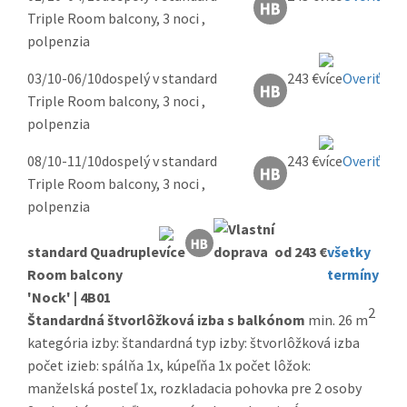
Triple Room balcony, 3 noci ,
polpenzia
03/10-06/10
dospelý v standard
243 €
Overiť
Triple Room balcony, 3 noci ,
polpenzia
08/10-11/10
dospelý v standard
243 €
Overiť
Triple Room balcony, 3 noci ,
polpenzia
standard Quadruple
od 243 €
všetky
Room balcony
termíny
'Nock' | 4B01
2
Štandardná štvorlôžková izba s balkónom
min. 26 m
kategória izby: štandardná typ izby: štvorlôžková izba
počet izieb: spálňa 1x, kúpeľňa 1x počet lôžok:
manželská posteľ 1x, rozkladacia pohovka pre 2 osoby