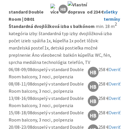
standard Double
od 234 €
všetky
Room | DB01
termíny
2
Štandardná dvojlôžková izba s balkónom
min. 18 m
kategória izby: štandardná typ izby: dvojlôžková izba
počet izieb: spálňa 1x, kúpeľňa 1x počet lôžok:
manželská posteľ 1x, detská postieľka možné
preplnenie: Áno všeobecné: balkón kúpeľňa: WC, fén,
sprcha mediálna technológia: telefón, TV
06/08-09/08
dospelý v standard Double
258 €
Overiť
Room balcony, 3 noci , polpenzia
08/08-11/08
dospelý v standard Double
258 €
Overiť
Room balcony, 3 noci , polpenzia
13/08-16/08
dospelý v standard Double
258 €
Overiť
Room balcony, 3 noci , polpenzia
15/08-18/08
dospelý v standard Double
258 €
Overiť
Room balcony, 3 noci , polpenzia
20/08-23/08
dospelý v standard Double
258 €
Overiť