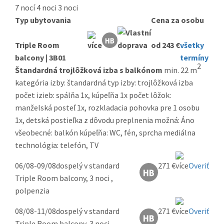
7 nocí
4 noci
3 noci
Typ ubytovania
Cena za osobu
Triple Room
od 243 €
všetky
balcony | 3B01
termíny
2
Štandardná trojlôžková izba s balkónom
min. 22 m
kategória izby: štandardná typ izby: trojlôžková izba
počet izieb: spálňa 1x, kúpeľňa 1x počet lôžok:
manželská posteľ 1x, rozkladacia pohovka pre 1 osobu
1x, detská postieľka z dôvodu preplnenia možná: Áno
všeobecné: balkón kúpeľňa: WC, fén, sprcha mediálna
technológia: telefón, TV
06/08-09/08
dospelý v standard
271 €
Overiť
Triple Room balcony, 3 noci ,
polpenzia
08/08-11/08
dospelý v standard
271 €
Overiť
Triple Room balcony, 3 noci ,