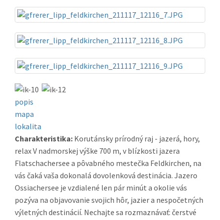
popis
mapa
lokalita
Charakteristika:
Korutánsky prírodný raj - jazerá, hory,
relax V nadmorskej výške 700 m, v blízkosti jazera
Flatschachersee a pôvabného mestečka Feldkirchen, na
vás čaká vaša dokonalá dovolenková destinácia. Jazero
Ossiachersee je vzdialené len pár minút a okolie vás
pozýva na objavovanie svojich hôr, jazier a nespočetných
výletných destinácií. Nechajte sa rozmaznávať: čerstvé