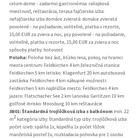
celom dome - zadarmo gastronómia: raňajková
miestnosť, reštaurácia, terasa fajčiarska izba:
nefajčiarska izba domáce zvieratá: domáce zvieratá
povolené - na požiadanie, voliteľné, platba v rezorte,
15,00 EUR za zviera a noc, psy povolené - na požiadanie,
voliteľné, platba v rezorte, 15,00 EUR za zviera a noc
spôsoby platby: hotovosť
Poloha:
Poloha: bez áut, blízko lesa, pokoj, na hranici
mesta centrum: Feldkirchen 4 km železničná stanica:
Feldkirchen 5 km letisko: Klagenfurt 20 km autobusová
zastávka: Feldkirchen 4 km nákupné možnosti:
Feldkirchen 5 km najbližšie mesto: Feldkirchen 4 km
jazero: Flatschacher See 2 km lanovka: Gerlitzen 10 km
golfové ihrisko: Moosburg 10 km reštaurácie
3B01:
Štandardná trojlôžková izba s balkónom
min. 22
2
m
kategória izby: štandardná typ izby: trojlôžková izba
počet izieb: spálňa 1x, kúpeľňa 1x počet lôžok:
manželská posteľ 1x, rozkladacia pohovka pre 1 osobu