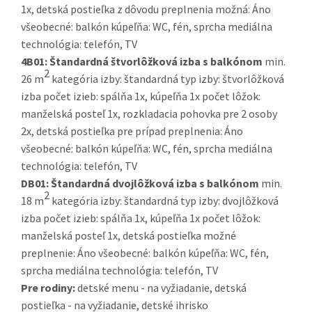
1x, detská postieľka z dôvodu preplnenia možná: Áno
všeobecné: balkón kúpeľňa: WC, fén, sprcha mediálna
technológia: telefón, TV
4B01:
Štandardná štvorlôžková izba s balkónom
min.
2
26 m
kategória izby: štandardná typ izby: štvorlôžková
izba počet izieb: spálňa 1x, kúpeľňa 1x počet lôžok:
manželská posteľ 1x, rozkladacia pohovka pre 2 osoby
2x, detská postieľka pre prípad preplnenia: Áno
všeobecné: balkón kúpeľňa: WC, fén, sprcha mediálna
technológia: telefón, TV
DB01:
Štandardná dvojlôžková izba s balkónom
min.
2
18 m
kategória izby: štandardná typ izby: dvojlôžková
izba počet izieb: spálňa 1x, kúpeľňa 1x počet lôžok:
manželská posteľ 1x, detská postieľka možné
preplnenie: Áno všeobecné: balkón kúpeľňa: WC, fén,
sprcha mediálna technológia: telefón, TV
Pre rodiny:
detské menu - na vyžiadanie, detská
postieľka - na vyžiadanie, detské ihrisko