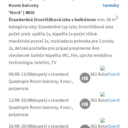
Room balcony
termíny
'Nock' | 4B01
2
Štandardná štvorlôžková izba s balkónom
min. 26 m
kategória izby: štandardná typ izby: štvorlôžková izba
počet izieb: spálňa 1x, kúpeľňa 1x počet lôžok:
manželská posteľ 1x, rozkladacia pohovka pre 2 osoby
2x, detská postieľka pre prípad preplnenia: Áno
všeobecné: balkón kúpeľňa: WC, fén, sprcha mediálna
technológia: telefón, TV
09/08-13/08
dospelý v standard
361 €
Overiť
Quadruple Room balcony, 4 noci ,
polpenzia
12/08-16/08
dospelý v standard
361 €
Overiť
Quadruple Room balcony, 4 noci ,
polpenzia
16/08-20/08
dospelý v standard
361 €
Overiť