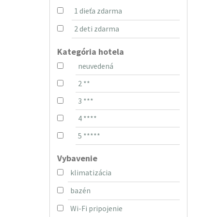
1 dieťa zdarma
2 deti zdarma
Kategória hotela
neuvedená
2 **
3 ***
4 ****
5 *****
Vybavenie
klimatizácia
bazén
Wi-Fi pripojenie