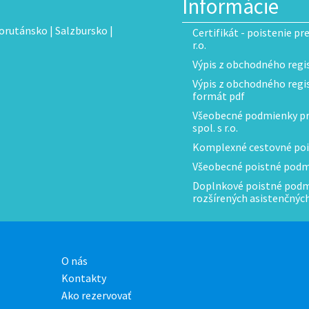
Informácie
orutánsko
|
Salzbursko
|
Certifikát - poistenie pr
r.o.
Výpis z obchodného regis
Výpis z obchodného regist
formát pdf
Všeobecné podmienky pre
spol. s r.o.
Komplexné cestovné poi
Všeobecné poistné podmi
Doplnkové poistné podmi
rozšírených asistenčnýc
O nás
Kontakty
Ako rezervovať