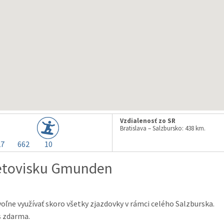
Vzdialenosť zo SR
Bratislava – Salzbursko: 438 km.
27
662
10
letovisku Gmunden
oľne využívať skoro všetky zjazdovky v rámci celého Salzburska.
s zdarma.