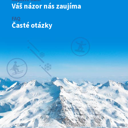
Váš názor nás zaujíma
FAQ
Časté otázky