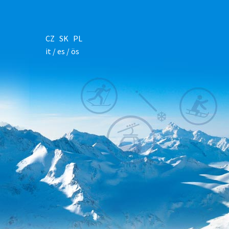
CZ
SK
PL
it /
es
/ ös