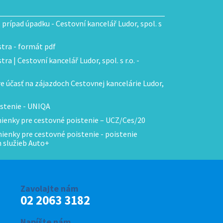
e prípad úpadku - Cestovní kancelář Ludor, spol. s
tra - formát pdf
ra | Cestovní kancelář Ludor, spol. s r.o. -
 účasť na zájazdoch Cestovnej kancelárie Ludor,
stenie - UNIQA
enky pre cestovné poistenie – UCZ/Ces/20
enky pre cestovné poistenie - poistenie
h služieb Auto+
Zavolajte nám
02 2063 3182
Napíšte nám