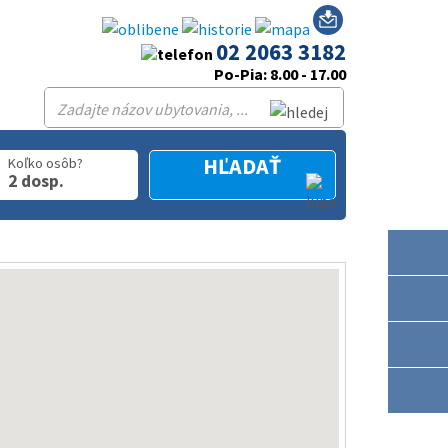
02 2063 3182
Po-Pia: 8.00 - 17.00
HĽADAŤ
Koľko osôb?
2 dosp.