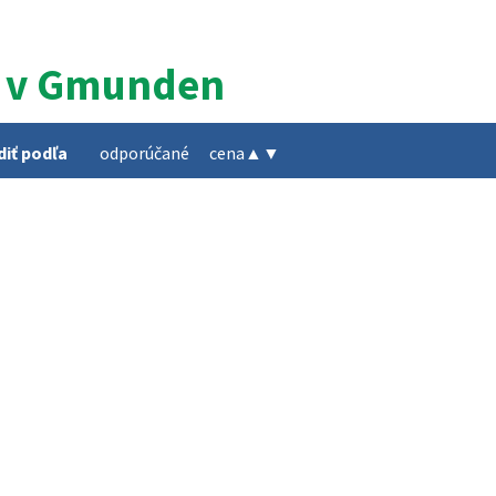
y v Gmunden
diť podľa
odporúčané
cena
▲
▼