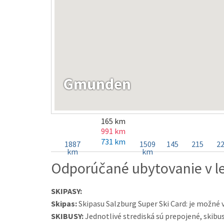
Gmunden
165 km
991 km
731 km
1887
1509
145
215
2
km
km
Odporúčané ubytovanie v 
SKIPASY:
Skipas:
Skipasu Salzburg Super Ski Card: je možné v
SKIBUSY:
Jednotlivé strediská sú prepojené, skibu