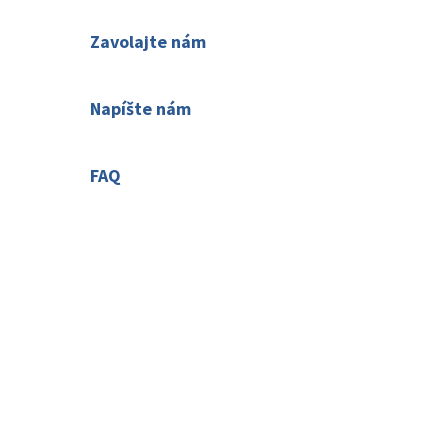
Zavolajte nám
02 2063 3182
Napíšte nám
Váš názor nás zaujíma
FAQ
Časté otázky