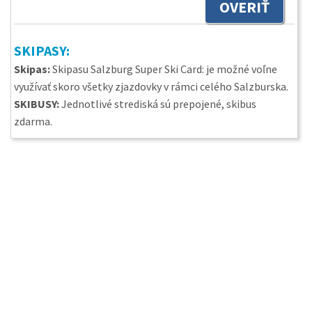
OVERIŤ
SKIPASY:
Skipas:
Skipasu Salzburg Super Ski Card: je možné voľne
využívať skoro všetky zjazdovky v rámci celého Salzburska.
SKIBUSY:
Jednotlivé strediská sú prepojené, skibus
zdarma.
O nás
Kontakty
Ako rezervovať