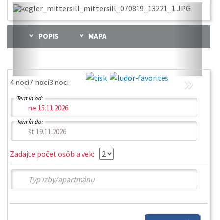
POPIS
MAPA
«
»
4 noci
7 nocí
3 noci
Termín od:
Termín do:
Zadajte počet osôb a vek: