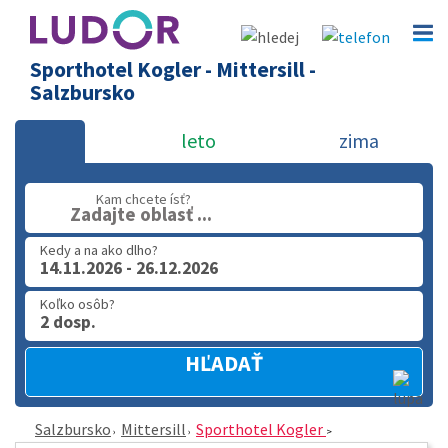
Sporthotel Kogler - Mittersill -
Salzbursko
leto
zima
Kam chcete ísť?
Zadajte oblasť ...
Kedy a na ako dlho?
14.11.2026 - 26.12.2026
Koľko osôb?
2 dosp.
HĽADAŤ
Salzbursko
Mittersill
Sporthotel Kogler